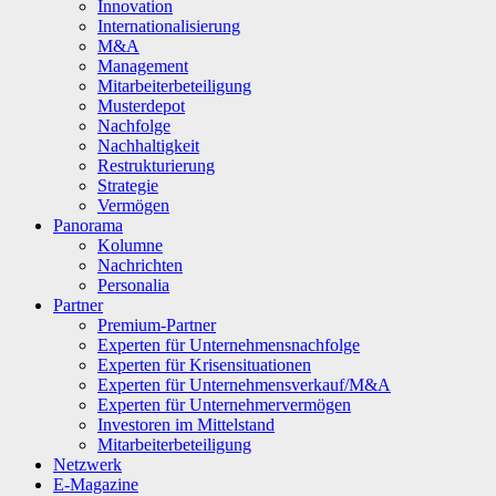
Innovation
Internationalisierung
M&A
Management
Mitarbeiterbeteiligung
Musterdepot
Nachfolge
Nachhaltigkeit
Restrukturierung
Strategie
Vermögen
Panorama
Kolumne
Nachrichten
Personalia
Partner
Premium-Partner
Experten für Unternehmensnachfolge
Experten für Krisensituationen
Experten für Unternehmensverkauf/M&A
Experten für Unternehmervermögen
Investoren im Mittelstand
Mitarbeiterbeteiligung
Netzwerk
E-Magazine