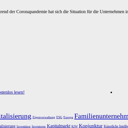
rend der Coronapandemie hat sich die Situation für die Unternehmen in
tenlos lesen!
talisierung
Familienunterneh
Eigenverwaltung
ESG
Europa
Konjunktur
Kapitalmarkt
alisierung
Künstliche Intelli
Investoren
KfW
Investition