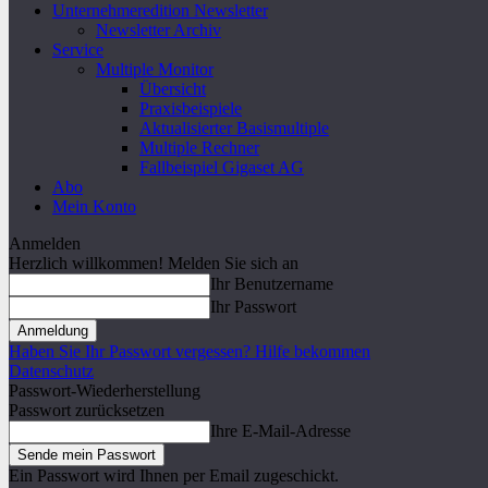
Unternehmeredition Newsletter
Newsletter Archiv
Service
Multiple Monitor
Übersicht
Praxisbeispiele
Aktualisierter Basismultiple
Multiple Rechner
Fallbeispiel Gigaset AG
Abo
Mein Konto
Anmelden
Herzlich willkommen! Melden Sie sich an
Ihr Benutzername
Ihr Passwort
Haben Sie Ihr Passwort vergessen? Hilfe bekommen
Datenschutz
Passwort-Wiederherstellung
Passwort zurücksetzen
Ihre E-Mail-Adresse
Ein Passwort wird Ihnen per Email zugeschickt.