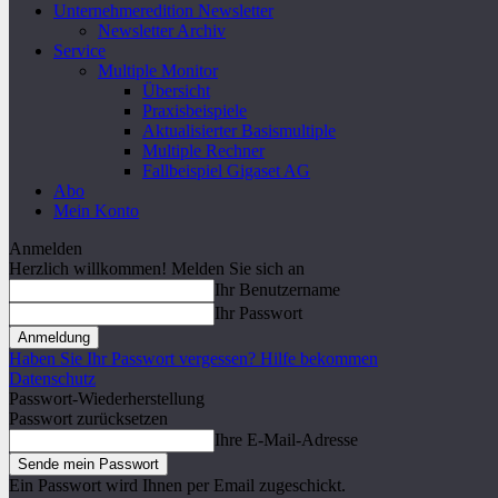
Unternehmeredition Newsletter
Newsletter Archiv
Service
Multiple Monitor
Übersicht
Praxisbeispiele
Aktualisierter Basismultiple
Multiple Rechner
Fallbeispiel Gigaset AG
Abo
Mein Konto
Anmelden
Herzlich willkommen! Melden Sie sich an
Ihr Benutzername
Ihr Passwort
Haben Sie Ihr Passwort vergessen? Hilfe bekommen
Datenschutz
Passwort-Wiederherstellung
Passwort zurücksetzen
Ihre E-Mail-Adresse
Ein Passwort wird Ihnen per Email zugeschickt.