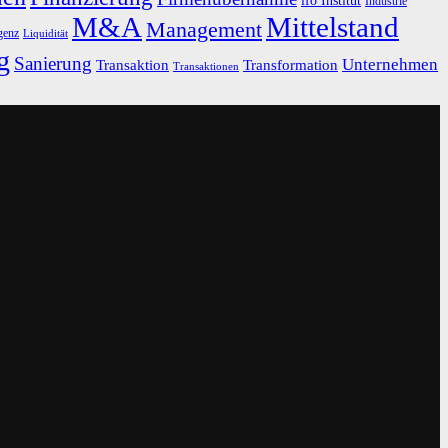
ifo Institut
Industrie
M&A
Mittelstand
Management
igenz
Liquidität
g
Sanierung
Unternehmen
Transaktion
Transformation
Transaktionen