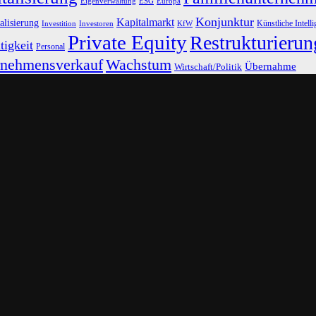
Eigenverwaltung
ESG
Europa
Konjunktur
Kapitalmarkt
alisierung
Künstliche Intell
Investoren
KfW
Investition
Private Equity
Restrukturierun
tigkeit
Personal
rnehmensverkauf
Wachstum
Übernahme
Wirtschaft/Politik