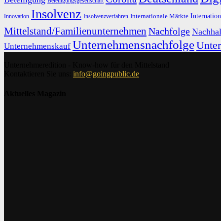
Beteiligungsgesellschaft
Insolvenz
Internation
Internationale Märkte
Innovation
Insolvenzverfahren
Mittelstand/Familienunternehmen
Nachfolge
Nachhal
Unternehmensnachfolge
Unte
Unternehmenskauf
Unternehmeredition - Know-how für den Mittelstand
Kontaktieren Sie uns:
info@goingpublic.de
Aktuelles Magazin