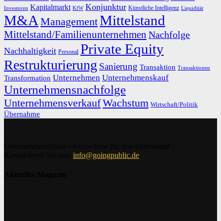
Konjunktur
Kapitalmarkt
Künstliche Intelligenz
Investoren
KfW
Liquidität
M&A
Mittelstand
Management
Mittelstand/Familienunternehmen
Nachfolge
Private Equity
Nachhaltigkeit
Personal
Restrukturierung
Sanierung
Transaktion
Transaktionen
Unternehmen
Unternehmenskauf
Transformation
Unternehmensnachfolge
Unternehmensverkauf
Wachstum
Wirtschaft/Politik
Übernahme
Unternehmeredition - Know-how für den Mittelstand
Kontaktieren Sie uns:
info@goingpublic.de
Aktuelles Magazin