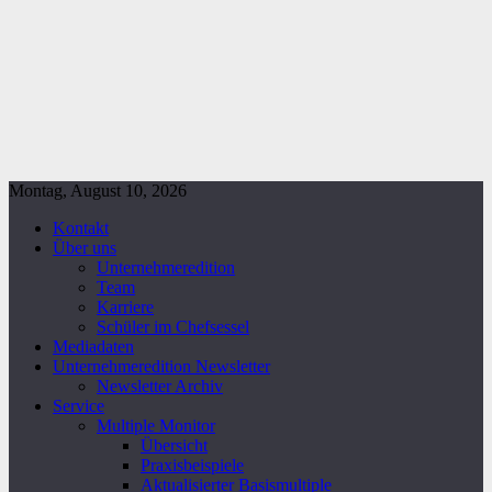
Montag, August 10, 2026
Kontakt
Über uns
Unternehmeredition
Team
Karriere
Schüler im Chefsessel
Mediadaten
Unternehmeredition Newsletter
Newsletter Archiv
Service
Multiple Monitor
Übersicht
Praxisbeispiele
Aktualisierter Basismultiple