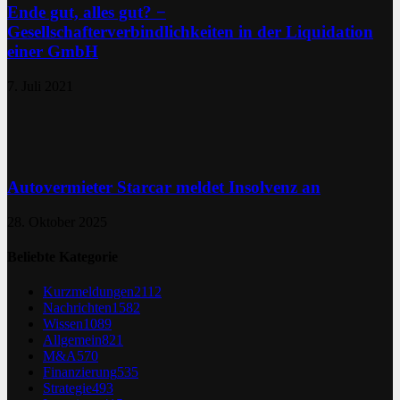
Ende gut, alles gut? −
Gesellschafterverbindlichkeiten in der Liquidation
einer GmbH
7. Juli 2021
Autovermieter Starcar meldet Insolvenz an
28. Oktober 2025
Beliebte Kategorie
Kurzmeldungen
2112
Nachrichten
1582
Wissen
1089
Allgemein
821
M&A
570
Finanzierung
535
Strategie
493