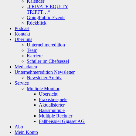
Kalender
„PRIVATE EQUITY
TRIFFT…“
GoingPublic Events
Rückblick
Podcast
Kontakt
Über uns
Unternehmeredition
Team
Karriere
Schüler im Chefsessel
Mediadaten
Unternehmeredition Newsletter
Newsletter Archiv
Service
Multiple Monitor
Übersicht
Praxisbeispiele
Aktualisierter
Basismultiple
Multiple Rechner
Fallbeispiel Gigaset AG
Abo
Mein Konto