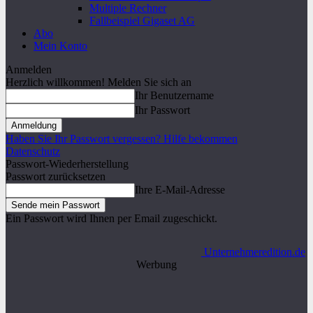
Multiple Rechner
Fallbeispiel Gigaset AG
Abo
Mein Konto
Anmelden
Herzlich willkommen! Melden Sie sich an
Ihr Benutzername
Ihr Passwort
Haben Sie Ihr Passwort vergessen? Hilfe bekommen
Datenschutz
Passwort-Wiederherstellung
Passwort zurücksetzen
Ihre E-Mail-Adresse
Ein Passwort wird Ihnen per Email zugeschickt.
Unternehmeredition.de
Werbung