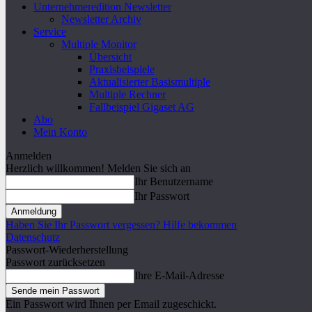
Unternehmeredition Newsletter
Newsletter Archiv
Service
Multiple Monitor
Übersicht
Praxisbeispiele
Aktualisierter Basismultiple
Multiple Rechner
Fallbeispiel Gigaset AG
Abo
Mein Konto
Anmelden
Herzlich willkommen! Melden Sie sich an
Ihr Benutzername
Ihr Passwort
Haben Sie Ihr Passwort vergessen? Hilfe bekommen
Datenschutz
Passwort-Wiederherstellung
Passwort zurücksetzen
Ihre E-Mail-Adresse
Ein Passwort wird Ihnen per Email zugeschickt.