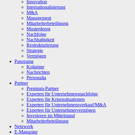
Innovation
Internationalisierung
M&A
Management
Mitarbeiterbeteiligung
Musterdepot
Nachfolge
Nachhaltigkeit
Restrukturierung
Strategie
Vermögen
Panorama
Kolumne
Nachrichten
Personalia
Partner
Premium-Partner
Experten für Unternehmensnachfolge
Experten für Krisensituationen
Experten für Unternehmensverkauf/M&A
Experten für Unternehmervermögen
Investoren im Mittelstand
Mitarbeiterbeteiligung
Netzwerk
E-Magazine