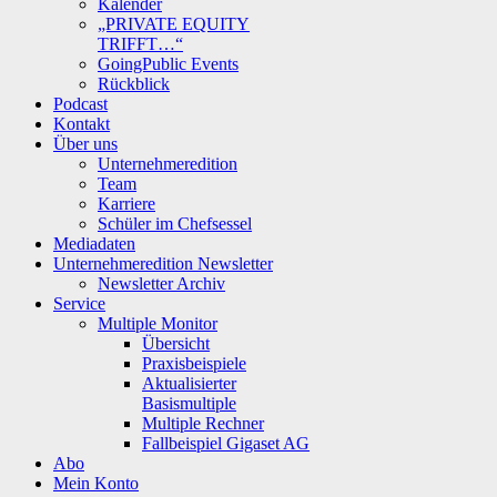
Kalender
„PRIVATE EQUITY
TRIFFT…“
GoingPublic Events
Rückblick
Podcast
Kontakt
Über uns
Unternehmeredition
Team
Karriere
Schüler im Chefsessel
Mediadaten
Unternehmeredition Newsletter
Newsletter Archiv
Service
Multiple Monitor
Übersicht
Praxisbeispiele
Aktualisierter
Basismultiple
Multiple Rechner
Fallbeispiel Gigaset AG
Abo
Mein Konto