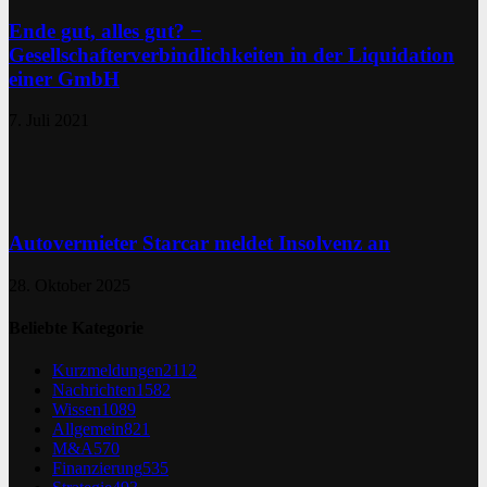
Ende gut, alles gut? −
Gesellschafterverbindlichkeiten in der Liquidation
einer GmbH
7. Juli 2021
Autovermieter Starcar meldet Insolvenz an
28. Oktober 2025
Beliebte Kategorie
Kurzmeldungen
2112
Nachrichten
1582
Wissen
1089
Allgemein
821
M&A
570
Finanzierung
535