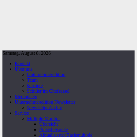
Samstag, August 8, 2026
Kontakt
Über uns
Unternehmeredition
Team
Karriere
Schüler im Chefsessel
Mediadaten
Unternehmeredition Newsletter
Newsletter Archiv
Service
Multiple Monitor
Übersicht
Praxisbeispiele
Aktualisierter Basismultiple