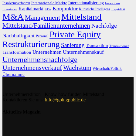
Internationalisierung
Internationale Märkte
Insolvenzverfahren
Investition
Konjunktur
Kapitalmarkt
Künstliche Intelligenz
Investoren
KfW
Liquidität
M&A
Mittelstand
Management
Mittelstand/Familienunternehmen
Nachfolge
Private Equity
Nachhaltigkeit
Personal
Restrukturierung
Sanierung
Transaktion
Transaktionen
Unternehmen
Unternehmenskauf
Transformation
Unternehmensnachfolge
Unternehmensverkauf
Wachstum
Wirtschaft/Politik
Übernahme
Unternehmeredition - Know-how für den Mittelstand
Kontaktieren Sie uns:
info@goingpublic.de
Aktuelles Magazin