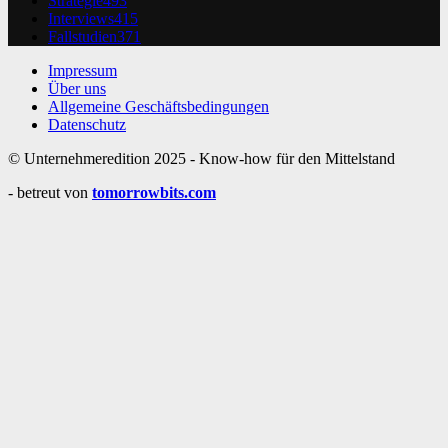
Strategie
493
Interviews
415
Fallstudien
371
Impressum
Über uns
Allgemeine Geschäftsbedingungen
Datenschutz
© Unternehmeredition 2025 - Know-how für den Mittelstand
- betreut von
tomorrowbits.com