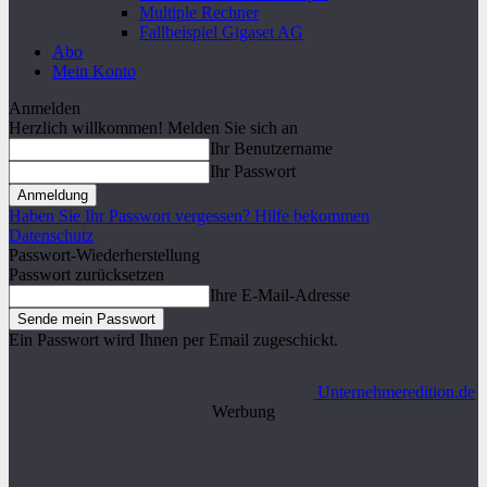
Multiple Rechner
Fallbeispiel Gigaset AG
Abo
Mein Konto
Anmelden
Herzlich willkommen! Melden Sie sich an
Ihr Benutzername
Ihr Passwort
Haben Sie Ihr Passwort vergessen? Hilfe bekommen
Datenschutz
Passwort-Wiederherstellung
Passwort zurücksetzen
Ihre E-Mail-Adresse
Ein Passwort wird Ihnen per Email zugeschickt.
Unternehmeredition.de
Werbung