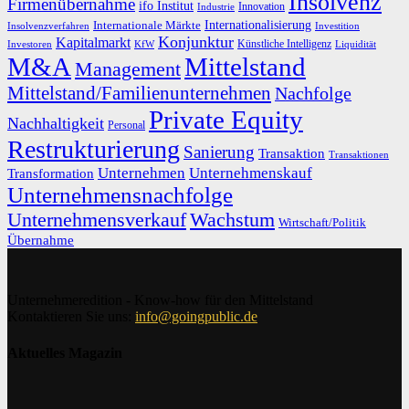
Insolvenz
Firmenübernahme
ifo Institut
Innovation
Industrie
Internationalisierung
Internationale Märkte
Insolvenzverfahren
Investition
Konjunktur
Kapitalmarkt
Künstliche Intelligenz
Investoren
KfW
Liquidität
M&A
Mittelstand
Management
Mittelstand/Familienunternehmen
Nachfolge
Private Equity
Nachhaltigkeit
Personal
Restrukturierung
Sanierung
Transaktion
Transaktionen
Unternehmen
Unternehmenskauf
Transformation
Unternehmensnachfolge
Unternehmensverkauf
Wachstum
Wirtschaft/Politik
Übernahme
Unternehmeredition - Know-how für den Mittelstand
Kontaktieren Sie uns:
info@goingpublic.de
Aktuelles Magazin