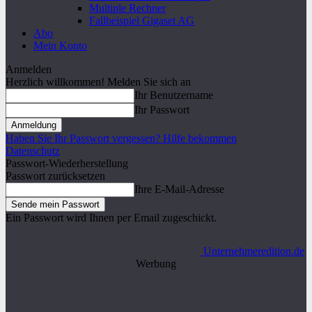
Multiple Rechner
Fallbeispiel Gigaset AG
Abo
Mein Konto
Anmelden
Herzlich willkommen! Melden Sie sich an
Ihr Benutzername
Ihr Passwort
Haben Sie Ihr Passwort vergessen? Hilfe bekommen
Datenschutz
Passwort-Wiederherstellung
Passwort zurücksetzen
Ihre E-Mail-Adresse
Ein Passwort wird Ihnen per Email zugeschickt.
Unternehmeredition.de
Werbung