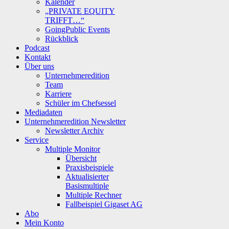
Kalender
„PRIVATE EQUITY
TRIFFT…“
GoingPublic Events
Rückblick
Podcast
Kontakt
Über uns
Unternehmeredition
Team
Karriere
Schüler im Chefsessel
Mediadaten
Unternehmeredition Newsletter
Newsletter Archiv
Service
Multiple Monitor
Übersicht
Praxisbeispiele
Aktualisierter
Basismultiple
Multiple Rechner
Fallbeispiel Gigaset AG
Abo
Mein Konto