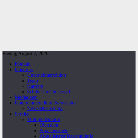
Freitag, August 7, 2026
Kontakt
Über uns
Unternehmeredition
Team
Karriere
Schüler im Chefsessel
Mediadaten
Unternehmeredition Newsletter
Newsletter Archiv
Service
Multiple Monitor
Übersicht
Praxisbeispiele
Aktualisierter Basismultiple