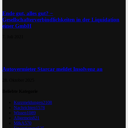
Ende gut, alles gut? −
Gesellschafterverbindlichkeiten in der Liquidation
einer GmbH
7. Juli 2021
Autovermieter Starcar meldet Insolvenz an
28. Oktober 2025
Beliebte Kategorie
Kurzmeldungen
2108
Nachrichten
1578
Wissen
1089
Allgemein
821
M&A
570