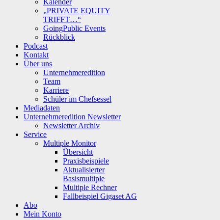
Kalender
„PRIVATE EQUITY
TRIFFT…“
GoingPublic Events
Rückblick
Podcast
Kontakt
Über uns
Unternehmeredition
Team
Karriere
Schüler im Chefsessel
Mediadaten
Unternehmeredition Newsletter
Newsletter Archiv
Service
Multiple Monitor
Übersicht
Praxisbeispiele
Aktualisierter
Basismultiple
Multiple Rechner
Fallbeispiel Gigaset AG
Abo
Mein Konto