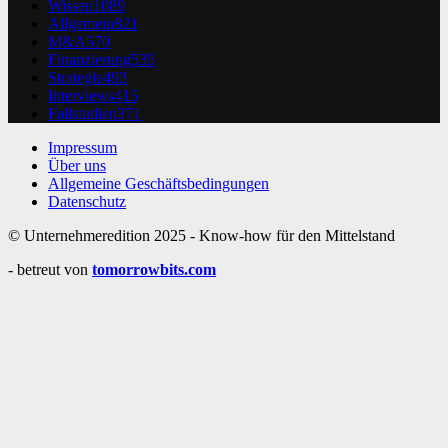
Wissen
1089
Allgemein
821
M&A
570
Finanzierung
535
Strategie
493
Interviews
415
Fallstudien
371
Impressum
Über uns
Allgemeine Geschäftsbedingungen
Datenschutz
© Unternehmeredition 2025 - Know-how für den Mittelstand
- betreut von
tomorrowbits.com