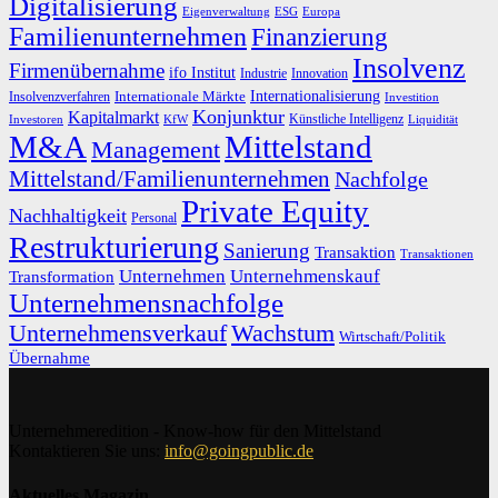
Digitalisierung
Eigenverwaltung
ESG
Europa
Familienunternehmen
Finanzierung
Insolvenz
Firmenübernahme
ifo Institut
Innovation
Industrie
Internationalisierung
Internationale Märkte
Insolvenzverfahren
Investition
Konjunktur
Kapitalmarkt
Künstliche Intelligenz
Investoren
KfW
Liquidität
M&A
Mittelstand
Management
Mittelstand/Familienunternehmen
Nachfolge
Private Equity
Nachhaltigkeit
Personal
Restrukturierung
Sanierung
Transaktion
Transaktionen
Unternehmen
Unternehmenskauf
Transformation
Unternehmensnachfolge
Unternehmensverkauf
Wachstum
Wirtschaft/Politik
Übernahme
Unternehmeredition - Know-how für den Mittelstand
Kontaktieren Sie uns:
info@goingpublic.de
Aktuelles Magazin