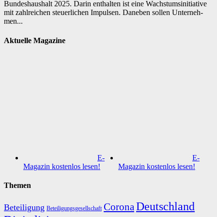
Bun­des­haus­halt 2025. Darin ent­hal­ten ist eine Wachs­tumsin­itia­tive
mit zahl­rei­chen steu­er­li­chen Im­pul­sen. Da­ne­ben sol­len Un­ter­neh­
men...
Aktuelle Magazine
E-
E-
Magazin kostenlos lesen!
Magazin kostenlos lesen!
Themen
Deutschland
Corona
Beteiligung
Beteiligungsgesellschaft