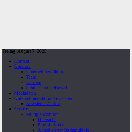
Freitag, August 7, 2026
Kontakt
Über uns
Unternehmeredition
Team
Karriere
Schüler im Chefsessel
Mediadaten
Unternehmeredition Newsletter
Newsletter Archiv
Service
Multiple Monitor
Übersicht
Praxisbeispiele
Aktualisierter Basismultiple