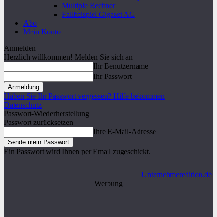
Multiple Rechner
Fallbeispiel Gigaset AG
Abo
Mein Konto
Anmelden
Herzlich willkommen! Melden Sie sich an
Ihr Benutzername
Ihr Passwort
Haben Sie Ihr Passwort vergessen? Hilfe bekommen
Datenschutz
Passwort-Wiederherstellung
Passwort zurücksetzen
Ihre E-Mail-Adresse
Ein Passwort wird Ihnen per Email zugeschickt.
Unternehmeredition.de
Werbung