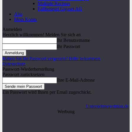
Multiple Rechner
Fallbeispiel Gigaset AG
Abo
Mein Konto
Anmelden
Herzlich willkommen! Melden Sie sich an
Ihr Benutzername
Ihr Passwort
Haben Sie Ihr Passwort vergessen? Hilfe bekommen
Datenschutz
Passwort-Wiederherstellung
Passwort zurücksetzen
Ihre E-Mail-Adresse
Ein Passwort wird Ihnen per Email zugeschickt.
Unternehmeredition.de
Werbung