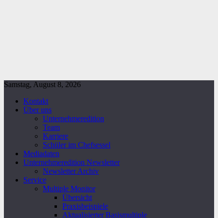
Samstag, August 8, 2026
Kontakt
Über uns
Unternehmeredition
Team
Karriere
Schüler im Chefsessel
Mediadaten
Unternehmeredition Newsletter
Newsletter Archiv
Service
Multiple Monitor
Übersicht
Praxisbeispiele
Aktualisierter Basismultiple