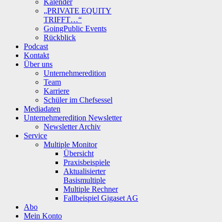
Kalender
„PRIVATE EQUITY
TRIFFT…“
GoingPublic Events
Rückblick
Podcast
Kontakt
Über uns
Unternehmeredition
Team
Karriere
Schüler im Chefsessel
Mediadaten
Unternehmeredition Newsletter
Newsletter Archiv
Service
Multiple Monitor
Übersicht
Praxisbeispiele
Aktualisierter
Basismultiple
Multiple Rechner
Fallbeispiel Gigaset AG
Abo
Mein Konto