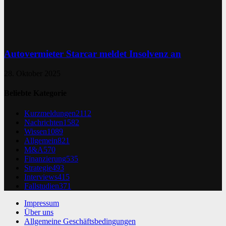
Autovermieter Starcar meldet Insolvenz an
28. Oktober 2025
Beliebte Kategorie
Kurzmeldungen
2112
Nachrichten
1582
Wissen
1089
Allgemein
821
M&A
570
Finanzierung
535
Strategie
493
Interviews
415
Fallstudien
371
Impressum
Über uns
Allgemeine Geschäftsbedingungen