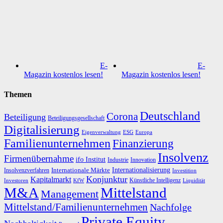
E-
E-
Magazin kostenlos lesen!
Magazin kostenlos lesen!
Themen
Deutschland
Corona
Beteiligung
Beteiligungsgesellschaft
Digitalisierung
Eigenverwaltung
ESG
Europa
Familienunternehmen
Finanzierung
Insolvenz
Firmenübernahme
ifo Institut
Innovation
Industrie
Internationalisierung
Internationale Märkte
Insolvenzverfahren
Investition
Konjunktur
Kapitalmarkt
Künstliche Intelligenz
Investoren
KfW
Liquidität
M&A
Mittelstand
Management
Mittelstand/Familienunternehmen
Nachfolge
Private Equity