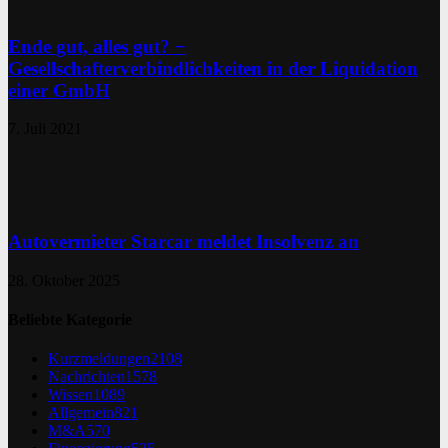
Ende gut, alles gut? −
Gesellschafterverbindlichkeiten in der Liquidation
einer GmbH
7. Juli 2021
Autovermieter Starcar meldet Insolvenz an
28. Oktober 2025
Beliebte Kategorie
Kurzmeldungen
2108
Nachrichten
1578
Wissen
1089
Allgemein
821
M&A
570