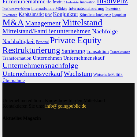
Insolvenz
Firmenübernahme
ifo Institut
Innovation
Industrie
Internationalisierung
Internationale Märkte
Insolvenzverfahren
Investition
Konjunktur
Kapitalmarkt
Künstliche Intelligenz
Investoren
KfW
Liquidität
M&A
Mittelstand
Management
Mittelstand/Familienunternehmen
Nachfolge
Private Equity
Nachhaltigkeit
Personal
Restrukturierung
Sanierung
Transaktion
Transaktionen
Unternehmen
Unternehmenskauf
Transformation
Unternehmensnachfolge
Unternehmensverkauf
Wachstum
Wirtschaft/Politik
Übernahme
Unternehmeredition - Know-how für den Mittelstand
Kontaktieren Sie uns:
info@goingpublic.de
Aktuelles Magazin