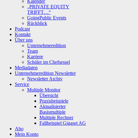
Kalender
„PRIVATE EQUITY
TRIFFT…“
GoingPublic Events
Rückblick
Podcast
Kontakt
Über uns
Unternehmeredition
Team
Karriere
Schüler im Chefsessel
Mediadaten
Unternehmeredition Newsletter
Newsletter Archiv
Service
Multiple Monitor
Übersicht
Praxisbeispiele
Aktualisierter
Basismultiple
Multiple Rechner
Fallbeispiel Gigaset AG
Abo
Mein Konto