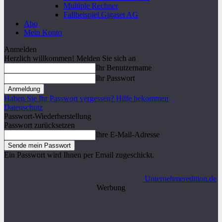
Multiple Rechner
Fallbeispiel Gigaset AG
Abo
Mein Konto
Anmelden
Herzlich willkommen! Melden Sie sich an
Ihr Benutzername
Ihr Passwort
Haben Sie Ihr Passwort vergessen? Hilfe bekommen
Datenschutz
Passwort-Wiederherstellung
Passwort zurücksetzen
Ihre E-Mail-Adresse
Ein Passwort wird Ihnen per Email zugeschickt.
Unternehmeredition.de
Werbung