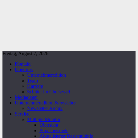
Freitag, August 7, 2026
Kontakt
Über uns
Unternehmeredition
Team
Karriere
Schüler im Chefsessel
Mediadaten
Unternehmeredition Newsletter
Newsletter Archiv
Service
Multiple Monitor
Übersicht
Praxisbeispiele
Aktualisierter Basismultiple