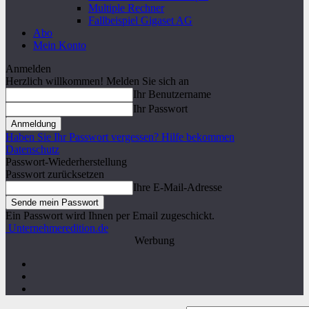
Multiple Rechner
Fallbeispiel Gigaset AG
Abo
Mein Konto
Anmelden
Herzlich willkommen! Melden Sie sich an
Ihr Benutzername
Ihr Passwort
Haben Sie Ihr Passwort vergessen? Hilfe bekommen
Datenschutz
Passwort-Wiederherstellung
Passwort zurücksetzen
Ihre E-Mail-Adresse
Ein Passwort wird Ihnen per Email zugeschickt.
Unternehmeredition.de
Werbung