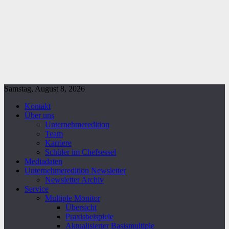
Samstag, August 8, 2026
Kontakt
Über uns
Unternehmeredition
Team
Karriere
Schüler im Chefsessel
Mediadaten
Unternehmeredition Newsletter
Newsletter Archiv
Service
Multiple Monitor
Übersicht
Praxisbeispiele
Aktualisierter Basismultiple