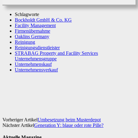
Schlagworte
Bockholdt GmbH & Co. KG
Facility Management
Firmenübernahme
Oaklins Germany
Reinigung
Reinigungsdienstleister
STRABAG Property and Facility Services
Unternehmensgruppe
Unternehmenskauf
Unternehmensverkauf
Facebook
X
WhatsApp
Linkedin
Vorheriger Artikel
Umbesetzung beim Musterdepot
Nächster Artikel
Generation Y: blaue oder rote Pille?
Aktuelle Magazine