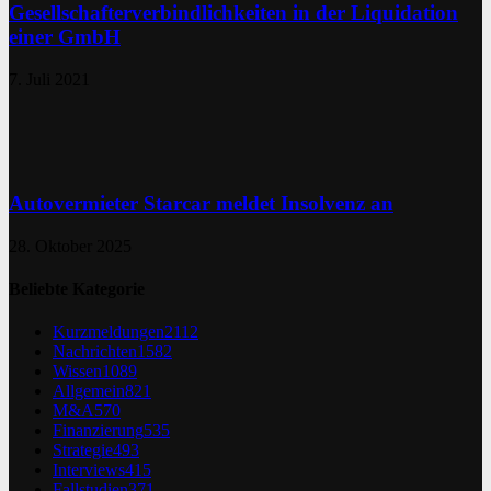
Gesellschafterverbindlichkeiten in der Liquidation
einer GmbH
7. Juli 2021
Autovermieter Starcar meldet Insolvenz an
28. Oktober 2025
Beliebte Kategorie
Kurzmeldungen
2112
Nachrichten
1582
Wissen
1089
Allgemein
821
M&A
570
Finanzierung
535
Strategie
493
Interviews
415
Fallstudien
371