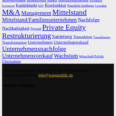
Internationalisierung
Internationale Märkte
Insolvenzverfahren
Investition
Konjunktur
Kapitalmarkt
Künstliche Intelligenz
Investoren
KfW
Liquidität
M&A
Mittelstand
Management
Mittelstand/Familienunternehmen
Nachfolge
Private Equity
Nachhaltigkeit
Personal
Restrukturierung
Sanierung
Transaktion
Transaktionen
Unternehmen
Unternehmenskauf
Transformation
Unternehmensnachfolge
Unternehmensverkauf
Wachstum
Wirtschaft/Politik
Übernahme
Unternehmeredition - Know-how für den Mittelstand
Kontaktieren Sie uns:
info@goingpublic.de
Aktuelles Magazin