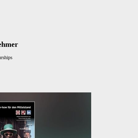
nehmer
rships