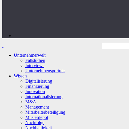
Unternehmerwelt
Fallstudien
Interviews
Unternehmensporträts
Wissen
Digitalisierung
Finanzierung
Innovation
Internationalisierung
M&A
Management
Mitarbeiterbeteiligung
Musterdepot
Nachfolge
Nachhaltigkeit