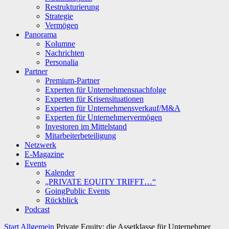
Restrukturierung
Strategie
Vermögen
Panorama
Kolumne
Nachrichten
Personalia
Partner
Premium-Partner
Experten für Unternehmensnachfolge
Experten für Krisensituationen
Experten für Unternehmensverkauf/M&A
Experten für Unternehmervermögen
Investoren im Mittelstand
Mitarbeiterbeteiligung
Netzwerk
E-Magazine
Events
Kalender
„PRIVATE EQUITY TRIFFT…“
GoingPublic Events
Rückblick
Podcast
Start
Allgemein
Private Equity: die Assetklasse für Unternehmer