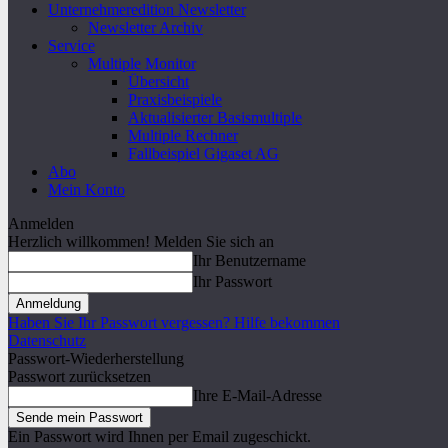
Unternehmeredition Newsletter
Newsletter Archiv
Service
Multiple Monitor
Übersicht
Praxisbeispiele
Aktualisierter Basismultiple
Multiple Rechner
Fallbeispiel Gigaset AG
Abo
Mein Konto
Anmelden
Herzlich willkommen! Melden Sie sich an
Ihr Benutzername
Ihr Passwort
Haben Sie Ihr Passwort vergessen? Hilfe bekommen
Datenschutz
Passwort-Wiederherstellung
Passwort zurücksetzen
Ihre E-Mail-Adresse
Ein Passwort wird Ihnen per Email zugeschickt.