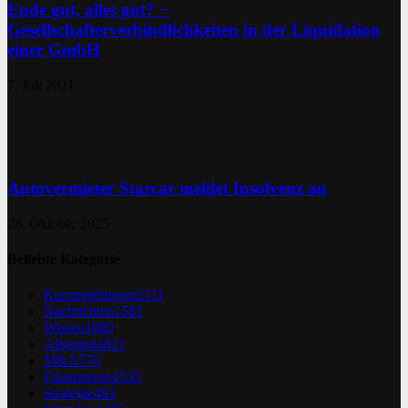
Ende gut, alles gut? −
Gesellschafterverbindlichkeiten in der Liquidation
einer GmbH
7. Juli 2021
Autovermieter Starcar meldet Insolvenz an
28. Oktober 2025
Beliebte Kategorie
Kurzmeldungen
2111
Nachrichten
1581
Wissen
1089
Allgemein
821
M&A
570
Finanzierung
535
Strategie
493