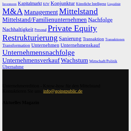
Konjunktur
Kapitalmarkt
Künstliche Intelligenz
Investoren
KfW
Liquidität
M&A
Mittelstand
Management
Mittelstand/Familienunternehmen
Nachfolge
Private Equity
Nachhaltigkeit
Personal
Restrukturierung
Sanierung
Transaktion
Transaktionen
Unternehmen
Unternehmenskauf
Transformation
Unternehmensnachfolge
Unternehmensverkauf
Wachstum
Wirtschaft/Politik
Übernahme
Unternehmeredition - Know-how für den Mittelstand
Kontaktieren Sie uns:
info@goingpublic.de
Aktuelles Magazin