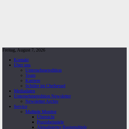
Freitag, August 7, 2026
Kontakt
Über uns
Unternehmeredition
Team
Karriere
Schüler im Chefsessel
Mediadaten
Unternehmeredition Newsletter
Newsletter Archiv
Service
Multiple Monitor
Übersicht
Praxisbeispiele
Aktualisierter Basismultiple