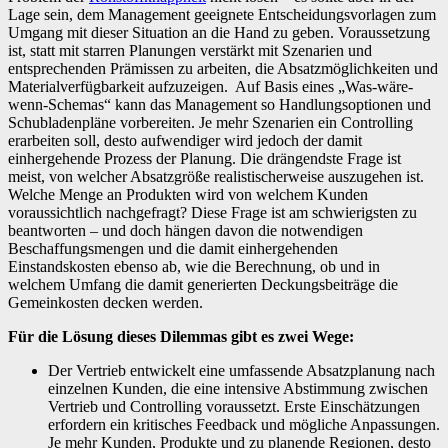
Lage sein, dem Management geeignete Entscheidungsvorlagen zum
Umgang mit dieser Situation an die Hand zu geben. Voraussetzung
ist, statt mit starren Planungen verstärkt mit Szenarien und
entsprechenden Prämissen zu arbeiten, die Absatzmöglichkeiten und
Materialverfügbarkeit aufzuzeigen. Auf Basis eines „Was-wäre-
wenn-Schemas“ kann das Management so Handlungsoptionen und
Schubladenpläne vorbereiten. Je mehr Szenarien ein Controlling
erarbeiten soll, desto aufwendiger wird jedoch der damit
einhergehende Prozess der Planung. Die drängendste Frage ist
meist, von welcher Absatzgröße realistischerweise auszugehen ist.
Welche Menge an Produkten wird von welchem Kunden
voraussichtlich nachgefragt? Diese Frage ist am schwierigsten zu
beantworten – und doch hängen davon die notwendigen
Beschaffungsmengen und die damit einhergehenden
Einstandskosten ebenso ab, wie die Berechnung, ob und in
welchem Umfang die damit generierten Deckungsbeiträge die
Gemeinkosten decken werden.
Für die Lösung dieses Dilemmas gibt es zwei Wege:
Der Vertrieb entwickelt eine umfassende Absatzplanung nach
einzelnen Kunden, die eine intensive Abstimmung zwischen
Vertrieb und Controlling voraussetzt. Erste Einschätzungen
erfordern ein kritisches Feedback und mögliche Anpassungen.
Je mehr Kunden, Produkte und zu planende Regionen, desto