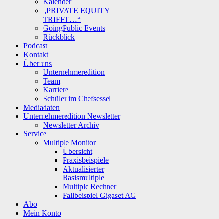
Kalender
„PRIVATE EQUITY
TRIFFT…“
GoingPublic Events
Rückblick
Podcast
Kontakt
Über uns
Unternehmeredition
Team
Karriere
Schüler im Chefsessel
Mediadaten
Unternehmeredition Newsletter
Newsletter Archiv
Service
Multiple Monitor
Übersicht
Praxisbeispiele
Aktualisierter
Basismultiple
Multiple Rechner
Fallbeispiel Gigaset AG
Abo
Mein Konto