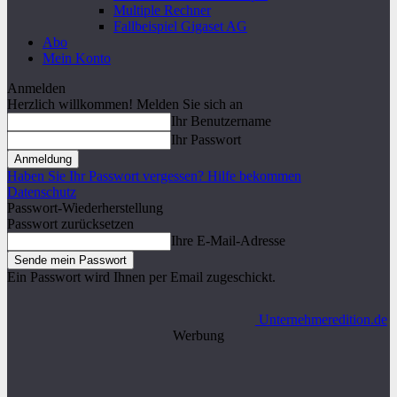
Multiple Rechner
Fallbeispiel Gigaset AG
Abo
Mein Konto
Anmelden
Herzlich willkommen! Melden Sie sich an
Ihr Benutzername
Ihr Passwort
Haben Sie Ihr Passwort vergessen? Hilfe bekommen
Datenschutz
Passwort-Wiederherstellung
Passwort zurücksetzen
Ihre E-Mail-Adresse
Ein Passwort wird Ihnen per Email zugeschickt.
Unternehmeredition.de
Werbung