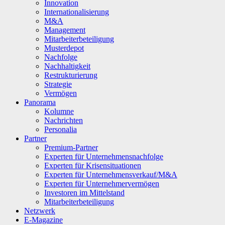
Innovation
Internationalisierung
M&A
Management
Mitarbeiterbeteiligung
Musterdepot
Nachfolge
Nachhaltigkeit
Restrukturierung
Strategie
Vermögen
Panorama
Kolumne
Nachrichten
Personalia
Partner
Premium-Partner
Experten für Unternehmensnachfolge
Experten für Krisensituationen
Experten für Unternehmensverkauf/M&A
Experten für Unternehmervermögen
Investoren im Mittelstand
Mitarbeiterbeteiligung
Netzwerk
E-Magazine