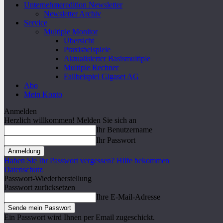
Unternehmeredition Newsletter
Newsletter Archiv
Service
Multiple Monitor
Übersicht
Praxisbeispiele
Aktualisierter Basismultiple
Multiple Rechner
Fallbeispiel Gigaset AG
Abo
Mein Konto
Anmelden
Herzlich willkommen! Melden Sie sich an
Ihr Benutzername
Ihr Passwort
Haben Sie Ihr Passwort vergessen? Hilfe bekommen
Datenschutz
Passwort-Wiederherstellung
Passwort zurücksetzen
Ihre E-Mail-Adresse
Ein Passwort wird Ihnen per Email zugeschickt.