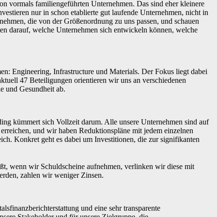
n vormals familiengeführten Unternehmen. Das sind eher kleinere
tieren nur in schon etablierte gut laufende Unternehmen, nicht in
ternehmen, die von der Größenordnung zu uns passen, und schauen
achten darauf, welche Unternehmen sich entwickeln können, welche
Engineering, Infrastructure und Materials. Der Fokus liegt dabei
tuell 47 Beteiligungen orientieren wir uns an verschiedenen
ie und Gesundheit ab.
lding kümmert sich Vollzeit darum. Alle unsere Unternehmen sind auf
zu erreichen, und wir haben Reduktionspläne mit jedem einzelnen
ch. Konkret geht es dabei um Investitionen, die zur signifikanten
ßt, wenn wir Schuldscheine aufnehmen, verlinken wir diese mit
erden, zahlen wir weniger Zinsen.
lsfinanzberichterstattung und eine sehr transparente
nsere Stakeholder und für unsere Zielgruppe, die