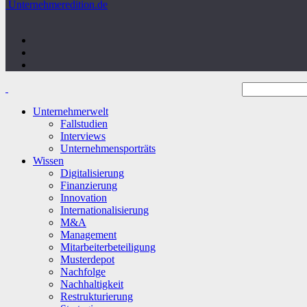
Unternehmeredition.de
Unternehmerwelt
Fallstudien
Interviews
Unternehmensporträts
Wissen
Digitalisierung
Finanzierung
Innovation
Internationalisierung
M&A
Management
Mitarbeiterbeteiligung
Musterdepot
Nachfolge
Nachhaltigkeit
Restrukturierung