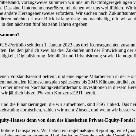
Mittelstand, vorzugsweise kümmern wir uns um Nachfolgeregelungen vo
as sind Unternehmensgrößen, mit denen wir uns wohlfühlen. Wir inves
e eine andere Herangehensweise erfordern. Wir suchen nach Zukunftsun
dieren möchten. Unser Blick ist langfristig und nachhaltig, d.h. wir 
in den nächsten fünf bis zehn Jahren ergeben.
 zusammen?
Portfolio seit dem 1. Januar 2023 aus drei Kernsegmenten zusammen: 
n. Bei den jährlich zwei bis drei Zukäufen und der Entwicklung der ak
tigkeit, Digitalisierung, Mobilität und Urbanisierung sowie Demograf
enen Vorstandsressort betreut, und eine eigene Mitarbeiterin in der Ho
 dem nationalen Klimaschutzplan spätestens bis 2045 Klimaneutralität 
iner internen Nachhaltigkeitsförderbank Investitionen in diesem Berei
n wir jährlich bis zu 3% vom Konzern-EBIT bereit.
 und die Finanzierungen, die wir aufnehmen, sind ESG-linked. Das hei
eitsrating abrutschen, zahlen wir mehr Zinsen, und wenn wir besser w
Equity-Hauses denn von dem des klassischen Private-Equity-Fonds?
h höhere Transparenz. Wir haben ein regelmäßiges Reporting, eine Quarta
 Arbeitnehmervertretern. Und das ist im Grunde auch ein Vorteil für u