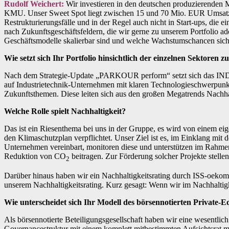
Rudolf Weichert:
Wir investieren in den deutschen produzierenden 
KMU. Unser Sweet Spot liegt zwischen 15 und 70 Mio. EUR Umsatz. D
Restrukturierungsfälle und in der Regel auch nicht in Start-ups, di
nach Zukunftsgeschäftsfeldern, die wir gerne zu unserem Portfolio ad
Geschäftsmodelle skalierbar sind und welche Wachstumschancen sich 
Wie setzt sich Ihr Portfolio hinsichtlich der einzelnen Sektoren
Nach dem Strategie-Update „PARKOUR perform“ setzt sich das INDUS-
auf Industrietechnik-Unternehmen mit klaren Technologieschwerpunkte
Zukunftsthemen. Diese leiten sich aus den großen Megatrends Nachhal
Welche Rolle spielt Nachhaltigkeit?
Das ist ein Riesenthema bei uns in der Gruppe, es wird von einem eig
den Klimaschutzplan verpflichtet. Unser Ziel ist es, im Einklang mit
Unternehmen vereinbart, monitoren diese und unterstützen im Rahmen e
Reduktion von CO
beitragen. Zur Förderung solcher Projekte stelle
2
Darüber hinaus haben wir ein Nachhaltigkeitsrating durch ISS-oekom
unserem Nachhaltigkeitsrating. Kurz gesagt: Wenn wir im Nachhaltigk
Wie unterscheidet sich Ihr Modell des börsennotierten Private-
Als börsennotierte Beteiligungsgesellschaft haben wir eine wesentlic
Governancestruktur mit einem komplett mitbestimmten Aufsichtsrat mit