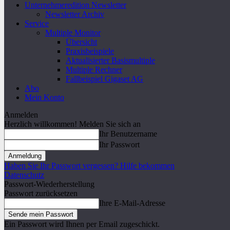
Unternehmeredition Newsletter
Newsletter Archiv
Service
Multiple Monitor
Übersicht
Praxisbeispiele
Aktualisierter Basismultiple
Multiple Rechner
Fallbeispiel Gigaset AG
Abo
Mein Konto
Anmelden
Herzlich willkommen! Melden Sie sich an
Ihr Benutzername
Ihr Passwort
Haben Sie Ihr Passwort vergessen? Hilfe bekommen
Datenschutz
Passwort-Wiederherstellung
Passwort zurücksetzen
Ihre E-Mail-Adresse
Ein Passwort wird Ihnen per Email zugeschickt.