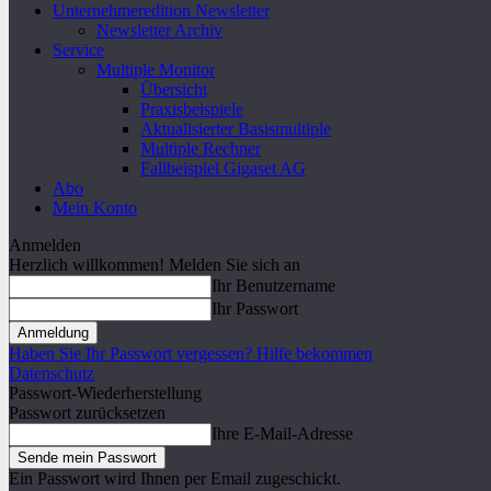
Unternehmeredition Newsletter
Newsletter Archiv
Service
Multiple Monitor
Übersicht
Praxisbeispiele
Aktualisierter Basismultiple
Multiple Rechner
Fallbeispiel Gigaset AG
Abo
Mein Konto
Anmelden
Herzlich willkommen! Melden Sie sich an
Ihr Benutzername
Ihr Passwort
Haben Sie Ihr Passwort vergessen? Hilfe bekommen
Datenschutz
Passwort-Wiederherstellung
Passwort zurücksetzen
Ihre E-Mail-Adresse
Ein Passwort wird Ihnen per Email zugeschickt.