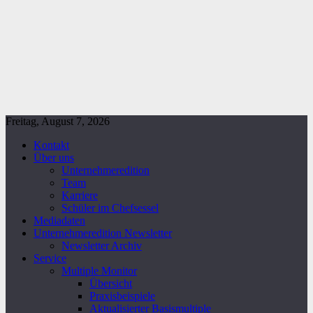
Freitag, August 7, 2026
Kontakt
Über uns
Unternehmeredition
Team
Karriere
Schüler im Chefsessel
Mediadaten
Unternehmeredition Newsletter
Newsletter Archiv
Service
Multiple Monitor
Übersicht
Praxisbeispiele
Aktualisierter Basismultiple