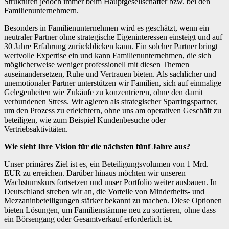
Strukturen jedoch immer beim Hauptgesellschafter bzw. bei den
Familienunternehmern.
Besonders in Familienunternehmen wird es geschätzt, wenn ein
neutraler Partner ohne strategische Eigeninteressen einsteigt und auf
30 Jahre Erfahrung zurückblicken kann. Ein solcher Partner bringt
wertvolle Expertise ein und kann Familienunternehmen, die sich
möglicherweise weniger professionell mit diesen Themen
auseinandersetzen, Ruhe und Vertrauen bieten. Als sachlicher und
unemotionaler Partner unterstützen wir Familien, sich auf einmalige
Gelegenheiten wie Zukäufe zu konzentrieren, ohne den damit
verbundenen Stress. Wir agieren als strategischer Sparringspartner,
um den Prozess zu erleichtern, ohne uns am operativen Geschäft zu
beteiligen, wie zum Beispiel Kundenbesuche oder
Vertriebsaktivitäten.
Wie sieht Ihre Vision für die nächsten fünf Jahre aus?
Unser primäres Ziel ist es, ein Beteiligungsvolumen von 1 Mrd.
EUR zu erreichen. Darüber hinaus möchten wir unseren
Wachstumskurs fortsetzen und unser Portfolio weiter ausbauen. In
Deutschland streben wir an, die Vorteile von Minderheits- und
Mezzaninbeteiligungen stärker bekannt zu machen. Diese Optionen
bieten Lösungen, um Familienstämme neu zu sortieren, ohne dass
ein Börsengang oder Gesamtverkauf erforderlich ist.