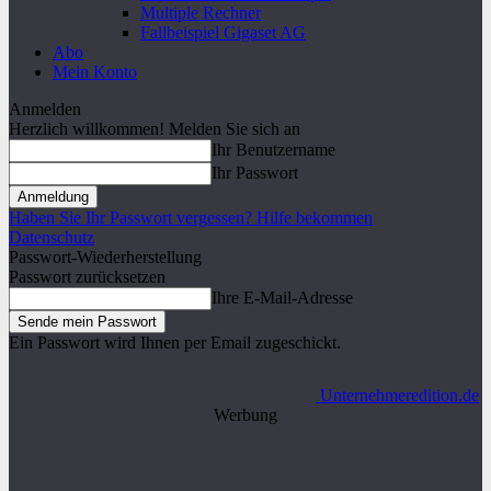
Multiple Rechner
Fallbeispiel Gigaset AG
Abo
Mein Konto
Anmelden
Herzlich willkommen! Melden Sie sich an
Ihr Benutzername
Ihr Passwort
Haben Sie Ihr Passwort vergessen? Hilfe bekommen
Datenschutz
Passwort-Wiederherstellung
Passwort zurücksetzen
Ihre E-Mail-Adresse
Ein Passwort wird Ihnen per Email zugeschickt.
Unternehmeredition.de
Werbung