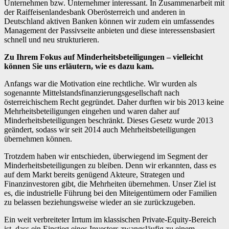
Unternehmen bzw. Unternehmer interessant. In Zusammenarbeit mit
der Raiffeisenlandesbank Oberösterreich und anderen in
Deutschland aktiven Banken können wir zudem ein umfassendes
Management der Passivseite anbieten und diese interessensbasiert
schnell und neu strukturieren.
Zu Ihrem Fokus auf Minderheitsbeteiligungen – vielleicht
können Sie uns erläutern, wie es dazu kam.
Anfangs war die Motivation eine rechtliche. Wir wurden als
sogenannte Mittelstandsfinanzierungsgesellschaft nach
österreichischem Recht gegründet. Daher durften wir bis 2013 keine
Mehrheitsbeteiligungen eingehen und waren daher auf
Minderheitsbeteiligungen beschränkt. Dieses Gesetz wurde 2013
geändert, sodass wir seit 2014 auch Mehrheitsbeteiligungen
übernehmen können.
Trotzdem haben wir entschieden, überwiegend im Segment der
Minderheitsbeteiligungen zu bleiben. Denn wir erkannten, dass es
auf dem Markt bereits genügend Akteure, Strategen und
Finanzinvestoren gibt, die Mehrheiten übernehmen. Unser Ziel ist
es, die industrielle Führung bei den Miteigentümern oder Familien
zu belassen beziehungsweise wieder an sie zurückzugeben.
Ein weit verbreiteter Irrtum im klassischen Private-Equity-Bereich
ist, dass ein Einstieg eines Investors zwangsläufig zu einem