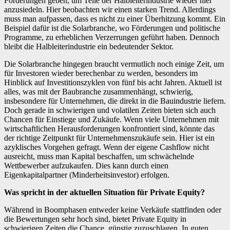
Förderungen geben, um Teile der Halbleiterindustrie wieder hier
anzusiedeln. Hier beobachten wir einen starken Trend. Allerdings
muss man aufpassen, dass es nicht zu einer Überhitzung kommt. Ein
Beispiel dafür ist die Solarbranche, wo Förderungen und politische
Programme, zu erheblichen Verzerrungen geführt haben. Dennoch
bleibt die Halbleiterindustrie ein bedeutender Sektor.
Die Solarbranche hingegen braucht vermutlich noch einige Zeit, um
für Investoren wieder berechenbar zu werden, besonders im
Hinblick auf Investitionszyklen von fünf bis acht Jahren. Aktuell ist
alles, was mit der Baubranche zusammenhängt, schwierig,
insbesondere für Unternehmen, die direkt in die Bauindustrie liefern.
Doch gerade in schwierigen und volatilen Zeiten bieten sich auch
Chancen für Einstiege und Zukäufe. Wenn viele Unternehmen mit
wirtschaftlichen Herausforderungen konfrontiert sind, könnte das
der richtige Zeitpunkt für Unternehmenszukäufe sein. Hier ist ein
azyklisches Vorgehen gefragt. Wenn der eigene Cashflow nicht
ausreicht, muss man Kapital beschaffen, um schwächelnde
Wettbewerber aufzukaufen. Dies kann durch einen
Eigenkapitalpartner (Minderheitsinvestor) erfolgen.
Was spricht in der aktuellen Situation für Private Equity?
Während in Boomphasen entweder keine Verkäufe stattfinden oder
die Bewertungen sehr hoch sind, bietet Private Equity in
schwierigen Zeiten die Chance, günstig zuzuschlagen. In guten