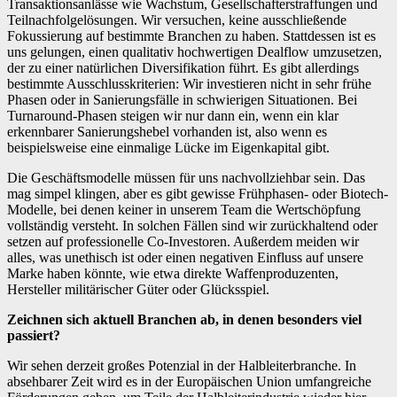
Transaktionsanlässe wie Wachstum, Gesellschafterstraffungen und
Teilnachfolgelösungen. Wir versuchen, keine ausschließende
Fokussierung auf bestimmte Branchen zu haben. Stattdessen ist es
uns gelungen, einen qualitativ hochwertigen Dealflow umzusetzen,
der zu einer natürlichen Diversifikation führt. Es gibt allerdings
bestimmte Ausschlusskriterien: Wir investieren nicht in sehr frühe
Phasen oder in Sanierungsfälle in schwierigen Situationen. Bei
Turnaround-Phasen steigen wir nur dann ein, wenn ein klar
erkennbarer Sanierungshebel vorhanden ist, also wenn es
beispielsweise eine einmalige Lücke im Eigenkapital gibt.
Die Geschäftsmodelle müssen für uns nachvollziehbar sein. Das
mag simpel klingen, aber es gibt gewisse Frühphasen- oder Biotech-
Modelle, bei denen keiner in unserem Team die Wertschöpfung
vollständig versteht. In solchen Fällen sind wir zurückhaltend oder
setzen auf professionelle Co-Investoren. Außerdem meiden wir
alles, was unethisch ist oder einen negativen Einfluss auf unsere
Marke haben könnte, wie etwa direkte Waffenproduzenten,
Hersteller militärischer Güter oder Glücksspiel.
Zeichnen sich aktuell Branchen ab, in denen besonders viel
passiert?
Wir sehen derzeit großes Potenzial in der Halbleiterbranche. In
absehbarer Zeit wird es in der Europäischen Union umfangreiche