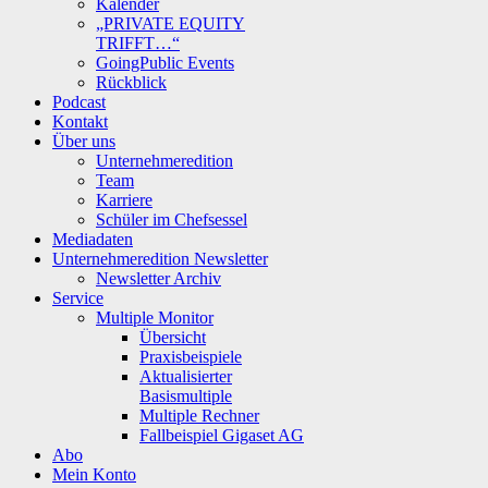
Kalender
„PRIVATE EQUITY
TRIFFT…“
GoingPublic Events
Rückblick
Podcast
Kontakt
Über uns
Unternehmeredition
Team
Karriere
Schüler im Chefsessel
Mediadaten
Unternehmeredition Newsletter
Newsletter Archiv
Service
Multiple Monitor
Übersicht
Praxisbeispiele
Aktualisierter
Basismultiple
Multiple Rechner
Fallbeispiel Gigaset AG
Abo
Mein Konto