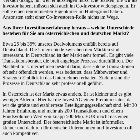
Verkauf drängt, nur weil er aussteigen muss. Die Stärken, die wir als
Investor haben, müssen sich auch im Co-Investor widerspiegeln. Er
sollte einen renommierten Eigentümer im Hintergrund haben.
Ansonsten steht einer Co-Investoren-Rolle nichts im Wege.
Aus Ihrer Investitionserfahrung heraus – welche Unterschiede
bestehen für Sie am österreichischen und deutschen Markt?
Etwa 25 bis 35% unseres Dealvolumens entfällt bereits auf
Deutschland. Die Unterschiede zwischen den Märkten sind
interessant. In Deutschland ist der Markt sehr formell. Es gibt viele
Transaktionsberater, die breit angelegte Prozesse durchführen. Der
Nachteil für Unternehmen besteht darin, dass solche Transaktionen
oft sehr öffentlich werden, was bedeutet, dass Mitbewerber und
Strategen Einblick in das Unternehmen erhalten. Zudem sind die
Prozesse in Deutschland sehr professionell geführt.
In Österreich ist der Markt etwas anders. Er ist kleiner und es gibt
weniger Akteure. Hier hat die Invest AG einen Premiumstatus, da
wir die größte und etablierteste Beteiligungsgesellschaft sind. Mit 30
Jahren Erfahrung und mehr als 200 Transaktionen und einem
Fondsvolumen Wert von knapp 500 Mio. EUR macht das einen
großen Unterschied. Der österreichische Markt ist informeller,
kleiner und dadurch für deutsche Unternehmen und Investoren oft
auch kompetitiver.