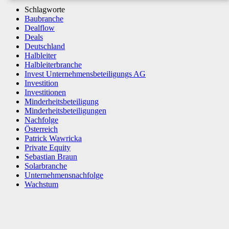
Schlagworte
Baubranche
Dealflow
Deals
Deutschland
Halbleiter
Halbleiterbranche
Invest Unternehmensbeteiligungs AG
Investition
Investitionen
Minderheitsbeteiligung
Minderheitsbeteiligungen
Nachfolge
Österreich
Patrick Wawricka
Private Equity
Sebastian Braun
Solarbranche
Unternehmensnachfolge
Wachstum
Facebook
X
WhatsApp
Linkedin