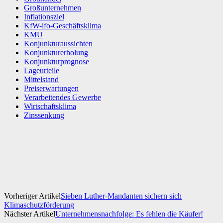
Großunternehmen
Inflationsziel
KfW-ifo-Geschäftsklima
KMU
Konjunkturaussichten
Konjunkturerholung
Konjunkturprognose
Lageurteile
Mittelstand
Preiserwartungen
Verarbeitendes Gewerbe
Wirtschaftsklima
Zinssenkung
Facebook
X
WhatsApp
Linkedin
Vorheriger Artikel
Sieben Luther-Mandanten sichern sich
Klimaschutzförderung
Nächster Artikel
Unternehmensnachfolge: Es fehlen die Käufer!