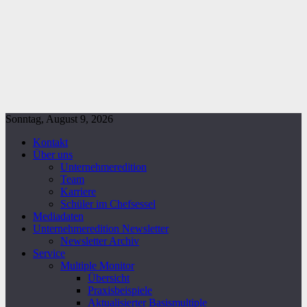
Sonntag, August 9, 2026
Kontakt
Über uns
Unternehmeredition
Team
Karriere
Schüler im Chefsessel
Mediadaten
Unternehmeredition Newsletter
Newsletter Archiv
Service
Multiple Monitor
Übersicht
Praxisbeispiele
Aktualisierter Basismultiple