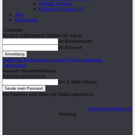
Multiple Rechner
Fallbeispiel Gigaset AG
Abo
Mein Konto
Anmelden
Herzlich willkommen! Melden Sie sich an
Ihr Benutzername
Ihr Passwort
Haben Sie Ihr Passwort vergessen? Hilfe bekommen
Datenschutz
Passwort-Wiederherstellung
Passwort zurücksetzen
Ihre E-Mail-Adresse
Ein Passwort wird Ihnen per Email zugeschickt.
Unternehmeredition.de
Werbung