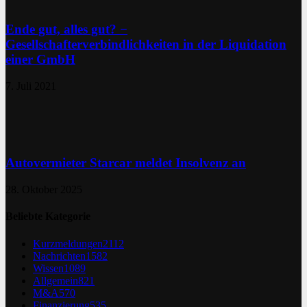
Ende gut, alles gut? −
Gesellschafterverbindlichkeiten in der Liquidation
einer GmbH
7. Juli 2021
Autovermieter Starcar meldet Insolvenz an
28. Oktober 2025
Beliebte Kategorie
Kurzmeldungen
2112
Nachrichten
1582
Wissen
1089
Allgemein
821
M&A
570
Finanzierung
535