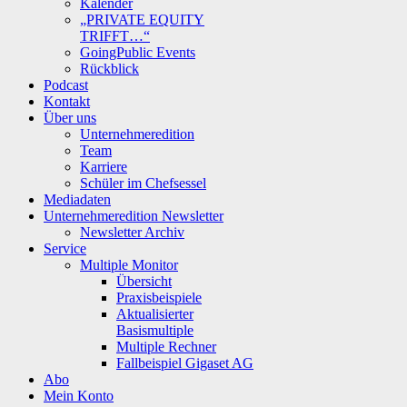
Kalender
„PRIVATE EQUITY
TRIFFT…“
GoingPublic Events
Rückblick
Podcast
Kontakt
Über uns
Unternehmeredition
Team
Karriere
Schüler im Chefsessel
Mediadaten
Unternehmeredition Newsletter
Newsletter Archiv
Service
Multiple Monitor
Übersicht
Praxisbeispiele
Aktualisierter
Basismultiple
Multiple Rechner
Fallbeispiel Gigaset AG
Abo
Mein Konto