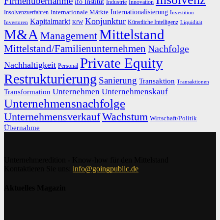
Firmenübernahme
ifo Institut
Innovation
Industrie
Internationalisierung
Internationale Märkte
Insolvenzverfahren
Investition
Konjunktur
Kapitalmarkt
Künstliche Intelligenz
Investoren
KfW
Liquidität
M&A
Mittelstand
Management
Mittelstand/Familienunternehmen
Nachfolge
Private Equity
Nachhaltigkeit
Personal
Restrukturierung
Sanierung
Transaktion
Transaktionen
Unternehmen
Unternehmenskauf
Transformation
Unternehmensnachfolge
Unternehmensverkauf
Wachstum
Wirtschaft/Politik
Übernahme
Unternehmeredition - Know-how für den Mittelstand
Kontaktieren Sie uns:
info@goingpublic.de
Aktuelles Magazin