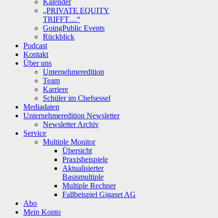
Kalender
„PRIVATE EQUITY
TRIFFT…“
GoingPublic Events
Rückblick
Podcast
Kontakt
Über uns
Unternehmeredition
Team
Karriere
Schüler im Chefsessel
Mediadaten
Unternehmeredition Newsletter
Newsletter Archiv
Service
Multiple Monitor
Übersicht
Praxisbeispiele
Aktualisierter
Basismultiple
Multiple Rechner
Fallbeispiel Gigaset AG
Abo
Mein Konto