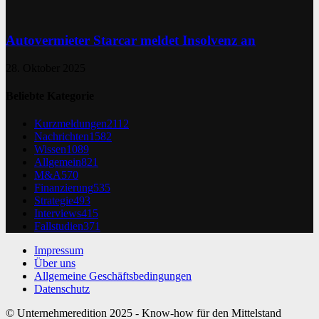
Autovermieter Starcar meldet Insolvenz an
28. Oktober 2025
Beliebte Kategorie
Kurzmeldungen
2112
Nachrichten
1582
Wissen
1089
Allgemein
821
M&A
570
Finanzierung
535
Strategie
493
Interviews
415
Fallstudien
371
Impressum
Über uns
Allgemeine Geschäftsbedingungen
Datenschutz
© Unternehmeredition 2025 - Know-how für den Mittelstand