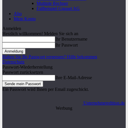
Multiple Rechner
Fallbeispiel Gigaset AG
Abo
Mein Konto
Anmelden
Herzlich willkommen! Melden Sie sich an
Ihr Benutzername
Ihr Passwort
Haben Sie Ihr Passwort vergessen? Hilfe bekommen
Datenschutz
Passwort-Wiederherstellung
Passwort zurücksetzen
Ihre E-Mail-Adresse
Ein Passwort wird Ihnen per Email zugeschickt.
Unternehmeredition.de
Werbung