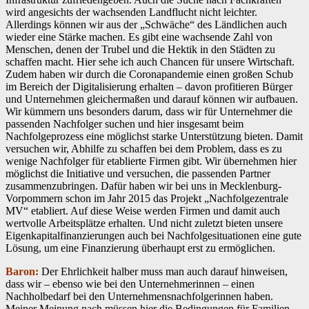
wird angesichts der wachsenden Landflucht nicht leichter.
Allerdings können wir aus der „Schwäche“ des Ländlichen auch
wieder eine Stärke machen. Es gibt eine wachsende Zahl von
Menschen, denen der Trubel und die Hektik in den Städten zu
schaffen macht. Hier sehe ich auch Chancen für unsere Wirtschaft.
Zudem haben wir durch die Coronapandemie einen großen Schub
im Bereich der Digitalisierung erhalten – davon profitieren Bürger
und Unternehmen gleichermaßen und darauf können wir aufbauen.
Wir kümmern uns besonders darum, dass wir für Unternehmer die
passenden Nachfolger suchen und hier insgesamt beim
Nachfolgeprozess eine möglichst starke Unterstützung bieten. Damit
versuchen wir, Abhilfe zu schaffen bei dem Problem, dass es zu
wenige Nachfolger für etablierte Firmen gibt. Wir übernehmen hier
möglichst die Initiative und versuchen, die passenden Partner
zusammenzubringen. Dafür haben wir bei uns in Mecklenburg-
Vorpommern schon im Jahr 2015 das Projekt „Nachfolgezentrale
MV“ etabliert. Auf diese Weise werden Firmen und damit auch
wertvolle Arbeitsplätze erhalten. Und nicht zuletzt bieten unsere
Eigenkapitalfinanzierungen auch bei Nachfolgesituationen eine gute
Lösung, um eine Finanzierung überhaupt erst zu ermöglichen.
Baron:
Der Ehrlichkeit halber muss man auch darauf hinweisen,
dass wir – ebenso wie bei den Unternehmerinnen – einen
Nachholbedarf bei den Unternehmensnachfolgerinnen haben.
Meiner Meinung nach müssen hier die Bedingungen für Familien