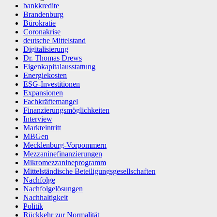
bankkredite
Brandenburg
Bürokratie
Coronakrise
deutsche Mittelstand
Digitalisierung
Dr. Thomas Drews
Eigenkapitalausstattung
Energiekosten
ESG-Investitionen
Expansionen
Fachkräftemangel
Finanzierungsmöglichkeiten
Interview
Markteintritt
MBGen
Mecklenburg-Vorpommern
Mezzaninefinanzierungen
Mikromezzanineprogramm
Mittelständische Beteiligungsgesellschaften
Nachfolge
Nachfolgelösungen
Nachhaltigkeit
Politik
Rückkehr zur Normalität