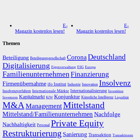
E-
E-
Magazin kostenlos lesen!
Magazin kostenlos lesen!
Themen
Deutschland
Corona
Beteiligung
Beteiligungsgesellschaft
Digitalisierung
Eigenverwaltung
ESG
Europa
Familienunternehmen
Finanzierung
Insolvenz
Firmenübernahme
ifo Institut
Innovation
Industrie
Internationalisierung
Internationale Märkte
Insolvenzverfahren
Investition
Konjunktur
Kapitalmarkt
Künstliche Intelligenz
Investoren
KfW
Liquidität
M&A
Mittelstand
Management
Mittelstand/Familienunternehmen
Nachfolge
Private Equity
Nachhaltigkeit
Personal
Restrukturierung
Sanierung
Transaktion
Transaktionen