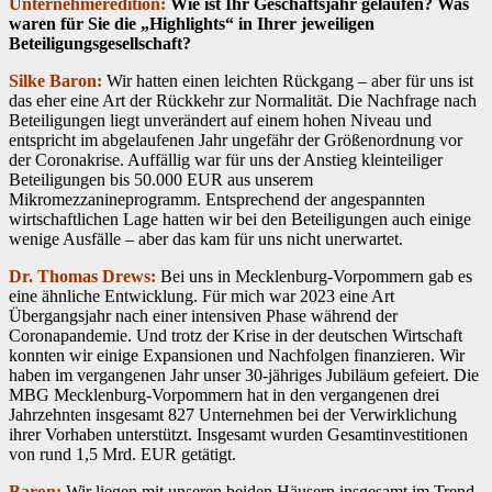
Unternehmeredition:
Wie ist Ihr Geschäftsjahr gelaufen? Was
waren für Sie die „Highlights“ in Ihrer jeweiligen
Beteiligungsgesellschaft?
Silke Baron:
Wir hatten einen leichten Rückgang – aber für uns ist
das eher eine Art der Rückkehr zur Normalität. Die Nachfrage nach
Beteiligungen liegt unverändert auf einem hohen Niveau und
entspricht im abgelaufenen Jahr ungefähr der Größenordnung vor
der Coronakrise. Auffällig war für uns der Anstieg kleinteiliger
Beteiligungen bis 50.000 EUR aus unserem
Mikromezzanineprogramm. Entsprechend der angespannten
wirtschaftlichen Lage hatten wir bei den Beteiligungen auch einige
wenige Ausfälle – aber das kam für uns nicht unerwartet.
Dr. Thomas Drews:
Bei uns in Mecklenburg-Vorpommern gab es
eine ähnliche Entwicklung. Für mich war 2023 eine Art
Übergangsjahr nach einer intensiven Phase während der
Coronapandemie. Und trotz der Krise in der deutschen Wirtschaft
konnten wir einige Expansionen und Nachfolgen finanzieren. Wir
haben im vergangenen Jahr unser 30-jähriges Jubiläum gefeiert. Die
MBG Mecklenburg-Vorpommern hat in den vergangenen drei
Jahrzehnten insgesamt 827 Unternehmen bei der Verwirklichung
ihrer Vorhaben unterstützt. Insgesamt wurden Gesamtinvestitionen
von rund 1,5 Mrd. EUR getätigt.
Baron:
Wir liegen mit unseren beiden Häusern insgesamt im Trend