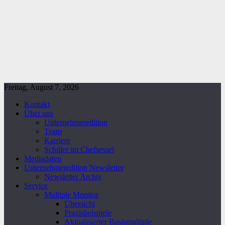
Freitag, August 7, 2026
Kontakt
Über uns
Unternehmeredition
Team
Karriere
Schüler im Chefsessel
Mediadaten
Unternehmeredition Newsletter
Newsletter Archiv
Service
Multiple Monitor
Übersicht
Praxisbeispiele
Aktualisierter Basismultiple