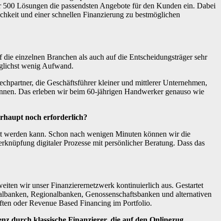
r 500 Lösungen die passendsten Angebote für den Kunden ein. Dabei
hkeit und einer schnellen Finanzierung zu bestmöglichen
uf die einzelnen Branchen als auch auf die Entscheidungsträger sehr
möglichst wenig Aufwand.
hpartner, die Geschäftsführer kleiner und mittlerer Unternehmen,
können. Das erleben wir beim 60-jährigen Handwerker genauso wie
berhaupt noch erforderlich?
deckt werden kann. Schon nach wenigen Minuten können wir die
erknüpfung digitaler Prozesse mit persönlicher Beratung. Dass das
iten wir unser Finanzierernetzwerk kontinuierlich aus. Gestartet
ersalbanken, Regionalbanken, Genossenschaftsbanken und alternativen
ften oder Revenue Based Financing im Portfolio.
z durch klassische Finanzierer, die auf den Onlinezug