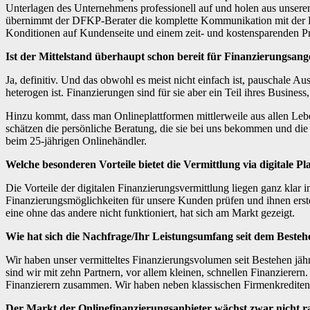
Unterlagen des Unternehmens professionell auf und holen aus unser
übernimmt der DFKP-Berater die komplette Kommunikation mit der Ba
Konditionen auf Kundenseite und einem zeit- und kostensparenden Pr
Ist der Mittelstand überhaupt schon bereit für Finanzierungsang
Ja, definitiv. Und das obwohl es meist nicht einfach ist, pauschale A
heterogen ist. Finanzierungen sind für sie aber ein Teil ihres Busine
Hinzu kommt, dass man Onlineplattformen mittlerweile aus allen Leb
schätzen die persönliche Beratung, die sie bei uns bekommen und di
beim 25-jährigen Onlinehändler.
Welche besonderen Vorteile bietet die Vermittlung via digitale P
Die Vorteile der digitalen Finanzierungsvermittlung liegen ganz kla
Finanzierungsmöglichkeiten für unsere Kunden prüfen und ihnen erste 
eine ohne das andere nicht funktioniert, hat sich am Markt gezeigt.
Wie hat sich die Nachfrage/Ihr Leistungsumfang seit dem Beste
Wir haben unser vermitteltes Finanzierungsvolumen seit Bestehen jäh
sind wir mit zehn Partnern, vor allem kleinen, schnellen Finanzierer
Finanzierern zusammen. Wir haben neben klassischen Firmenkrediten 
Der Markt der Onlinefinanzierungsanbieter wächst zwar nicht ra