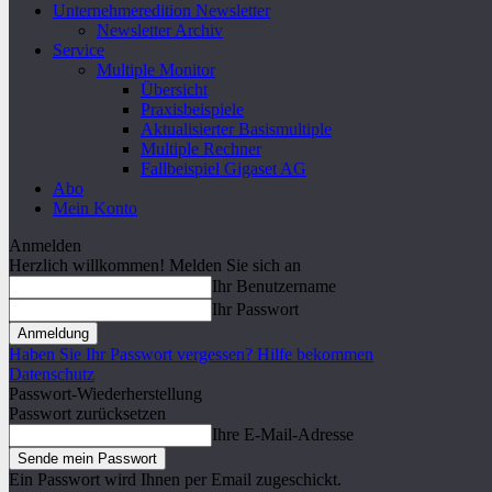
Unternehmeredition Newsletter
Newsletter Archiv
Service
Multiple Monitor
Übersicht
Praxisbeispiele
Aktualisierter Basismultiple
Multiple Rechner
Fallbeispiel Gigaset AG
Abo
Mein Konto
Anmelden
Herzlich willkommen! Melden Sie sich an
Ihr Benutzername
Ihr Passwort
Haben Sie Ihr Passwort vergessen? Hilfe bekommen
Datenschutz
Passwort-Wiederherstellung
Passwort zurücksetzen
Ihre E-Mail-Adresse
Ein Passwort wird Ihnen per Email zugeschickt.