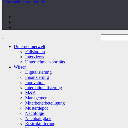
Unternehmeredition.de
Unternehmerwelt
Fallstudien
Interviews
Unternehmensporträts
Wissen
Digitalisierung
Finanzierung
Innovation
Internationalisierung
M&A
Management
Mitarbeiterbeteiligung
Musterdepot
Nachfolge
Nachhaltigkeit
Restrukturierung