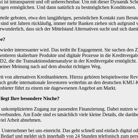
 ist intransparent und oft unberechenbar. Um mit dieser Dynamik Schr
rungen ermöglichen. Und dann natürlich zu bestmöglichen Konditionen.
eile geboten, etwa den langjährigen, persönlichen Kontakt zum Berate
sind seit Jahren rückläufig, immer mehr Banken ziehen sich aufgrund
wunderlich, dass sich der Mittelstand Alternativen sucht und sich damit 
be?
 wieder interessanter wird. Das treibt ihr Engagement. Sie suchen de
entieren skalierbare Produkte und digitale Prozesse in die Kreditvergab
 PSD2, die die Transaktionsdatenanalyse in der Kreditvergabe ermöglic
 meiner Meinung nach auf dem absolut richtigen Weg.
keit von alternativen Kreditanbietern. Hierzu gehören beispielsweise 
uch große internationale Investoren weiterhin an den deutschen KMU-K
anbieter führt zu einem nie dagewesenen Angebot am Markt.
 liegt Ihre besondere Nische?
d unkomplizierten Zugang zur passenden Finanzierung. Dabei nutzen wi
t verbunden. Am Ende sind es tatsächlich viele kleine Details, die da
 viel Arbeit abnehmen.
n Unternehmer bei uns einreicht. Das geht schnell und einfach digital o
n Bedarf und meldet sich innerhalb von 24 Stunden telefonisch zum pe