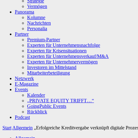
Strategie
Vermögen
Panorama
Kolumne
Nachrichten
Personalia
Partner
Premium-Partner
Experten für Unternehmensnachfolge
Experten für Krisensituationen
Experten für Unternehmensverkauf/M&A
Experten für Unternehmervermögen
Investoren im Mittelstand
Mitarbeiterbeteiligung
Netzwerk
E-Magazine
Events
Kalender
„PRIVATE EQUITY TRIFFT…“
GoingPublic Events
Rückblick
Podcast
Start
Allgemein
„Erfolgreiche Kreditvergabe verknüpft digitale Proze