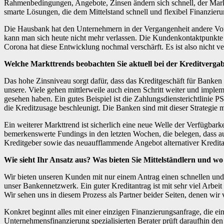
Rahmenbedingungen, Angebote, Zinsen ändern sich schnell, der Markt
smarte Lösungen, die dem Mittelstand schnell und flexibel Finanzie
Die Hausbank hat den Unternehmern in der Vergangenheit andere Vort
kann man sich heute nicht mehr verlassen. Die Kundenkontaktpunkte 
Corona hat diese Entwicklung nochmal verschärft. Es ist also nicht ver
Welche Markttrends beobachten Sie aktuell bei der Kreditverga
Das hohe Zinsniveau sorgt dafür, dass das Kreditgeschäft für Banken
unsere. Viele gehen mittlerweile auch einen Schritt weiter und implem
gesehen haben. Ein gutes Beispiel ist die Zahlungsdiensterichtlinie
die Kreditzusage beschleunigt. Die Banken sind mit dieser Strategie
Ein weiterer Markttrend ist sicherlich eine neue Welle der Verfügbar
bemerkenswerte Fundings in den letzten Wochen, die belegen, dass a
Kreditgeber sowie das neuaufflammende Angebot alternativer Kredit
Wie sieht Ihr Ansatz aus? Was bieten Sie Mittelständlern und wo
Wir bieten unseren Kunden mit nur einem Antrag einen schnellen un
unser Bankennetzwerk. Ein guter Kreditantrag ist mit sehr viel Arbei
Wir sehen uns in diesem Prozess als Partner beider Seiten, denen wir
Konkret beginnt alles mit einer einzigen Finanzierungsanfrage, die ei
Unternehmensfinanzierung spezialisierten Berater prüft daraufhin de