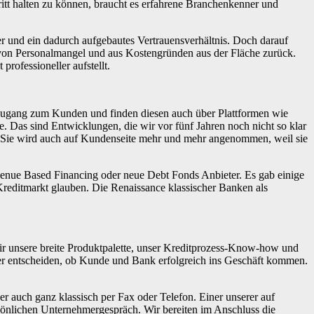
itt halten zu können, braucht es erfahrene Branchenkenner und
r und ein dadurch aufgebautes Vertrauensverhältnis. Doch darauf
 von Personalmangel und aus Kostengründen aus der Fläche zurück.
professioneller aufstellt.
n Zugang zum Kunden und finden diesen auch über Plattformen wie
e. Das sind Entwicklungen, die wir vor fünf Jahren noch nicht so klar
ht. Sie wird auch auf Kundenseite mehr und mehr angenommen, weil sie
Revenue Based Financing oder neue Debt Fonds Anbieter. Es gab einige
reditmarkt glauben. Die Renaissance klassischer Banken als
r unsere breite Produktpalette, unser Kreditprozess-Know-how und
rüber entscheiden, ob Kunde und Bank erfolgreich ins Geschäft kommen.
der auch ganz klassisch per Fax oder Telefon. Einer unserer auf
rsönlichen Unternehmergespräch. Wir bereiten im Anschluss die