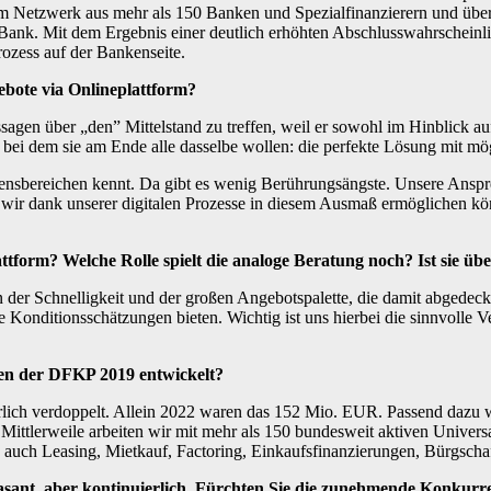
em Netzwerk aus mehr als 150 Banken und Spezialfinanzierern und übe
nk. Mit dem Ergebnis einer deutlich erhöhten Abschlusswahrscheinlic
ozess auf der Bankenseite.
ebote via Onlineplattform?
ussagen über „den” Mittelstand zu treffen, weil er sowohl im Hinblick a
ss, bei dem sie am Ende alle dasselbe wollen: die perfekte Lösung mit 
ensbereichen kennt. Da gibt es wenig Berührungsängste. Unsere Ansprec
e wir dank unserer digitalen Prozesse in diesem Ausmaß ermöglichen 
lattform? Welche Rolle spielt die analoge Beratung noch? Ist sie ü
r in der Schnelligkeit und der großen Angebotspalette, die damit abge
Konditionsschätzungen bieten. Wichtig ist uns hierbei die sinnvolle V
hen der DFKP 2019 entwickelt?
rlich verdoppelt. Allein 2022 waren das 152 Mio. EUR. Passend dazu we
n. Mittlerweile arbeiten wir mit mehr als 150 bundesweit aktiven Univ
auch Leasing, Mietkauf, Factoring, Einkaufsfinanzierungen, Bürgscha
sant, aber kontinuierlich. Fürchten Sie die zunehmende Konkurren