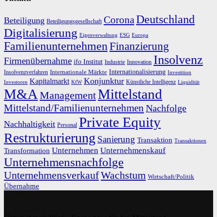
Deutschland
Corona
Beteiligung
Beteiligungsgesellschaft
Digitalisierung
Eigenverwaltung
ESG
Europa
Familienunternehmen
Finanzierung
Insolvenz
Firmenübernahme
ifo Institut
Innovation
Industrie
Internationalisierung
Internationale Märkte
Insolvenzverfahren
Investition
Konjunktur
Kapitalmarkt
Künstliche Intelligenz
Investoren
KfW
Liquidität
M&A
Mittelstand
Management
Mittelstand/Familienunternehmen
Nachfolge
Private Equity
Nachhaltigkeit
Personal
Restrukturierung
Sanierung
Transaktion
Transaktionen
Unternehmen
Unternehmenskauf
Transformation
Unternehmensnachfolge
Unternehmensverkauf
Wachstum
Wirtschaft/Politik
Übernahme