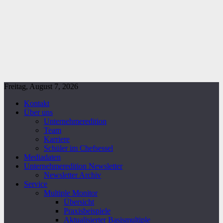
Freitag, August 7, 2026
Kontakt
Über uns
Unternehmeredition
Team
Karriere
Schüler im Chefsessel
Mediadaten
Unternehmeredition Newsletter
Newsletter Archiv
Service
Multiple Monitor
Übersicht
Praxisbeispiele
Aktualisierter Basismultiple