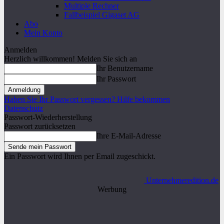
Multiple Rechner
Fallbeispiel Gigaset AG
Abo
Mein Konto
Anmelden
Herzlich willkommen! Melden Sie sich an
Ihr Benutzername
Ihr Passwort
Haben Sie Ihr Passwort vergessen? Hilfe bekommen
Datenschutz
Passwort-Wiederherstellung
Passwort zurücksetzen
Ihre E-Mail-Adresse
Ein Passwort wird Ihnen per Email zugeschickt.
Unternehmeredition.de
Werbung