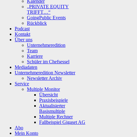
Kalender
„PRIVATE EQUITY
TRIFFT…“
GoingPublic Events
Rückblick
Podcast
Kontakt
Über uns
Unternehmeredition
Team
Karriere
Schüler im Chefsessel
Mediadaten
Unternehmeredition Newsletter
Newsletter Archiv
Service
Multiple Monitor
Übersicht
Praxisbeispiele
Aktualisierter
Basismultiple
Multiple Rechner
Fallbeispiel Gigaset AG
Abo
Mein Konto