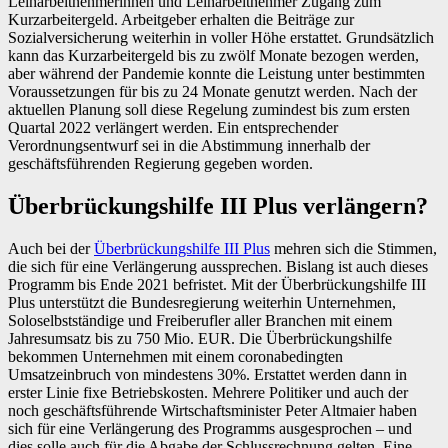
Leiharbeitnehmerinnen und Leiharbeitnehmer Zugang zum
Kurzarbeitergeld. Arbeitgeber erhalten die Beiträge zur
Sozialversicherung weiterhin in voller Höhe erstattet. Grundsätzlich
kann das Kurzarbeitergeld bis zu zwölf Monate bezogen werden,
aber während der Pandemie konnte die Leistung unter bestimmten
Voraussetzungen für bis zu 24 Monate genutzt werden. Nach der
aktuellen Planung soll diese Regelung zumindest bis zum ersten
Quartal 2022 verlängert werden. Ein entsprechender
Verordnungsentwurf sei in die Abstimmung innerhalb der
geschäftsführenden Regierung gegeben worden.
Überbrückungshilfe III Plus verlängern?
Auch bei der
Überbrückungshilfe III Plus
mehren sich die Stimmen,
die sich für eine Verlängerung aussprechen. Bislang ist auch dieses
Programm bis Ende 2021 befristet. Mit der Überbrückungshilfe III
Plus unterstützt die Bundesregierung weiterhin Unternehmen,
Soloselbstständige und Freiberufler aller Branchen mit einem
Jahresumsatz bis zu 750 Mio. EUR. Die Überbrückungshilfe
bekommen Unternehmen mit einem coronabedingten
Umsatzeinbruch von mindestens 30%. Erstattet werden dann in
erster Linie fixe Betriebskosten. Mehrere Politiker und auch der
noch geschäftsführende Wirtschaftsminister Peter Altmaier haben
sich für eine Verlängerung des Programms ausgesprochen – und
dies solle auch für die Abgabe der Schlussrechnung gelten. Eine