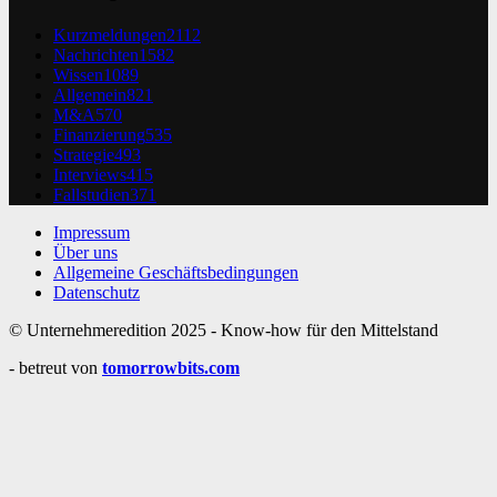
Kurzmeldungen
2112
Nachrichten
1582
Wissen
1089
Allgemein
821
M&A
570
Finanzierung
535
Strategie
493
Interviews
415
Fallstudien
371
Impressum
Über uns
Allgemeine Geschäftsbedingungen
Datenschutz
© Unternehmeredition 2025 - Know-how für den Mittelstand
- betreut von
tomorrowbits.com