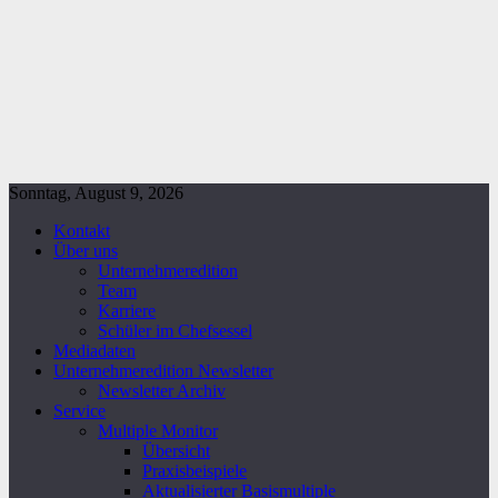
Sonntag, August 9, 2026
Kontakt
Über uns
Unternehmeredition
Team
Karriere
Schüler im Chefsessel
Mediadaten
Unternehmeredition Newsletter
Newsletter Archiv
Service
Multiple Monitor
Übersicht
Praxisbeispiele
Aktualisierter Basismultiple