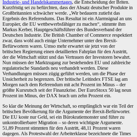
Industrie- und Handelskammertages
, die Entscheidung der Briten.
Kurzfristig sei zu befürchten, dass der Absatz deutscher Produkte in
Großbritannien schwächer werde. „Wir bedauern zutiefst das
Ergebnis des Referendums. Das Resultat ist ein Alarmsignal an uns
Europäer, die EU wettbewerbsfähiger zu machen“, stimmte ihm
Markus Kerber, Hauptgeschäftsführer des Bundesverband der
Deutschen Industrie. Die British Chamber of Commerce respektiert
zwar, dass wohl auch einige Unternehmer unter den Brexit-
Befürwortern waren. Umso mehr erwartet sie jetzt von der
britischen Regierung einen detaillierten Fahrplan für den Austritt,
der die Wirtschaft stützt und das Vertrauen der Investoren bewahrt.
Nun müssen der Marktzugang zur bestehenden EU und zahlreiche
regulatorische Standards neu verhandelt werden. Diese
Verhandlungen müssen zügig geführt werden, um die Phase der
Unsicherheit zu begrenzen. Der britische Leitindex FTSE lag am
Morgen nach dem Referendum mit acht Prozent im Minus – der
größte Kursrutsch seit der Finanzkrise. Der EuroStoxx 50 lag neun
Prozent im Minus, der DAX brach um zehn Prozent ein.
So klar die Meinung der Wirtschaft, so empfänglich war ein Teil der
britischen Bevölkerung für die Argumente der Brexit-Befürworter.
Die EU koste nur Geld, sei ein Bürokratiemonster und führe zu
unkontrollierbarer Migration – so deren wichtigste Argumente.
51,89 Prozent stimmten für den Austritt, 48,11 Prozent waren
dagegen. Als Protestwahl der Arbeiterklasse bezeichnete die Times