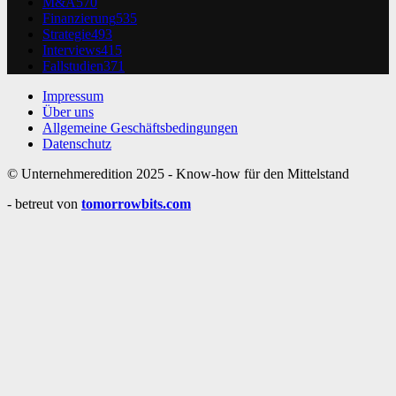
M&A
570
Finanzierung
535
Strategie
493
Interviews
415
Fallstudien
371
Impressum
Über uns
Allgemeine Geschäftsbedingungen
Datenschutz
© Unternehmeredition 2025 - Know-how für den Mittelstand
- betreut von
tomorrowbits.com