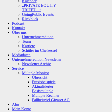
Kalender
„PRIVATE EQUITY
TRIFFT…“
GoingPublic Events
Rückblick
Podcast
Kontakt
Über uns
Unternehmeredition
Team
Karriere
Schüler im Chefsessel
Mediadaten
Unternehmeredition Newsletter
Newsletter Archiv
Service
Multiple Monitor
Übersicht
Praxisbeispiele
Aktualisierter
Basismultiple
Multiple Rechner
Fallbeispiel Gigaset AG
Abo
Mein Konto