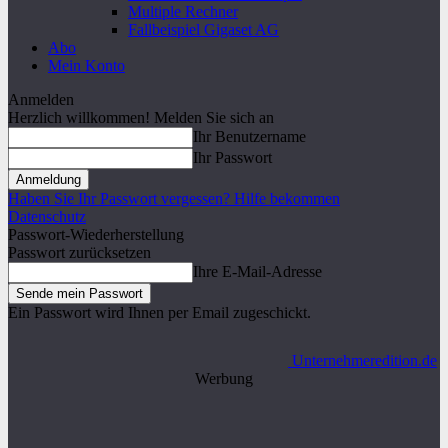
Multiple Rechner
Fallbeispiel Gigaset AG
Abo
Mein Konto
Anmelden
Herzlich willkommen! Melden Sie sich an
Ihr Benutzername
Ihr Passwort
Haben Sie Ihr Passwort vergessen? Hilfe bekommen
Datenschutz
Passwort-Wiederherstellung
Passwort zurücksetzen
Ihre E-Mail-Adresse
Ein Passwort wird Ihnen per Email zugeschickt.
Unternehmeredition.de
Werbung