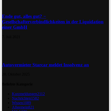
Ende gut, alles gut? −
Gesellschafterverbindlichkeiten in der Liquidation
einer GmbH
7. Juli 2021
Autovermieter Starcar meldet Insolvenz an
28. Oktober 2025
Beliebte Kategorie
Kurzmeldungen
2112
Nachrichten
1582
Wissen
1089
Allgemein
821