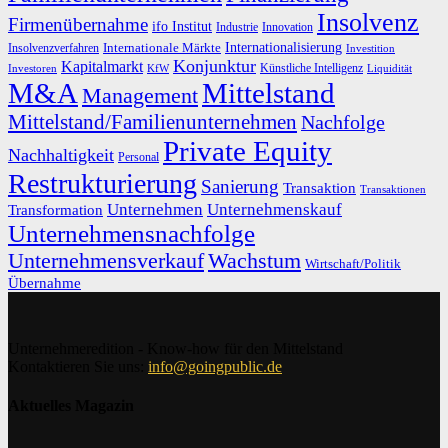
Insolvenz
Firmenübernahme
ifo Institut
Innovation
Industrie
Internationalisierung
Internationale Märkte
Insolvenzverfahren
Investition
Konjunktur
Kapitalmarkt
Künstliche Intelligenz
Investoren
KfW
Liquidität
M&A
Mittelstand
Management
Mittelstand/Familienunternehmen
Nachfolge
Private Equity
Nachhaltigkeit
Personal
Restrukturierung
Sanierung
Transaktion
Transaktionen
Unternehmen
Unternehmenskauf
Transformation
Unternehmensnachfolge
Unternehmensverkauf
Wachstum
Wirtschaft/Politik
Übernahme
Unternehmeredition - Know-how für den Mittelstand
Kontaktieren Sie uns:
info@goingpublic.de
Aktuelles Magazin