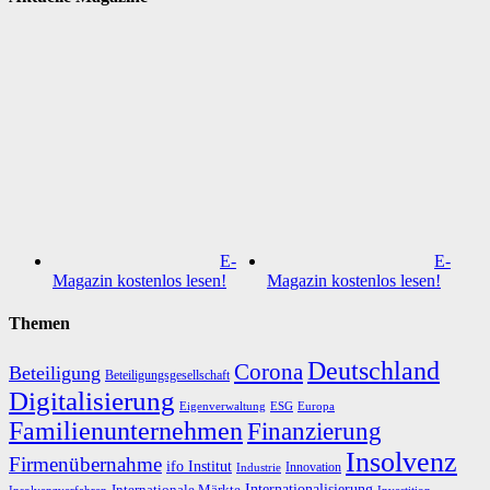
E-
E-
Magazin kostenlos lesen!
Magazin kostenlos lesen!
Themen
Deutschland
Corona
Beteiligung
Beteiligungsgesellschaft
Digitalisierung
Eigenverwaltung
ESG
Europa
Familienunternehmen
Finanzierung
Insolvenz
Firmenübernahme
ifo Institut
Innovation
Industrie
Internationalisierung
Internationale Märkte