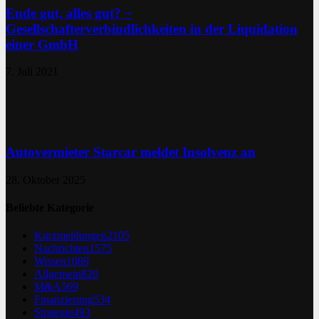
Ende gut, alles gut? −
Gesellschafterverbindlichkeiten in der Liquidation
einer GmbH
7. Juli 2021
Autovermieter Starcar meldet Insolvenz an
28. Oktober 2025
Beliebte Kategorie
Kurzmeldungen
2105
Nachrichten
1575
Wissen
1089
Allgemein
820
M&A
569
Finanzierung
534
Strategie
493