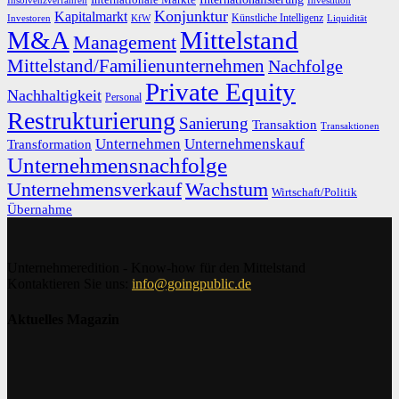
Insolvenzverfahren
Investition
Konjunktur
Kapitalmarkt
Künstliche Intelligenz
Investoren
KfW
Liquidität
M&A
Mittelstand
Management
Mittelstand/Familienunternehmen
Nachfolge
Private Equity
Nachhaltigkeit
Personal
Restrukturierung
Sanierung
Transaktion
Transaktionen
Unternehmen
Unternehmenskauf
Transformation
Unternehmensnachfolge
Unternehmensverkauf
Wachstum
Wirtschaft/Politik
Übernahme
Unternehmeredition - Know-how für den Mittelstand
Kontaktieren Sie uns:
info@goingpublic.de
Aktuelles Magazin