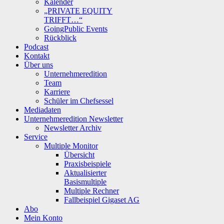
Kalender
„PRIVATE EQUITY
TRIFFT…“
GoingPublic Events
Rückblick
Podcast
Kontakt
Über uns
Unternehmeredition
Team
Karriere
Schüler im Chefsessel
Mediadaten
Unternehmeredition Newsletter
Newsletter Archiv
Service
Multiple Monitor
Übersicht
Praxisbeispiele
Aktualisierter
Basismultiple
Multiple Rechner
Fallbeispiel Gigaset AG
Abo
Mein Konto