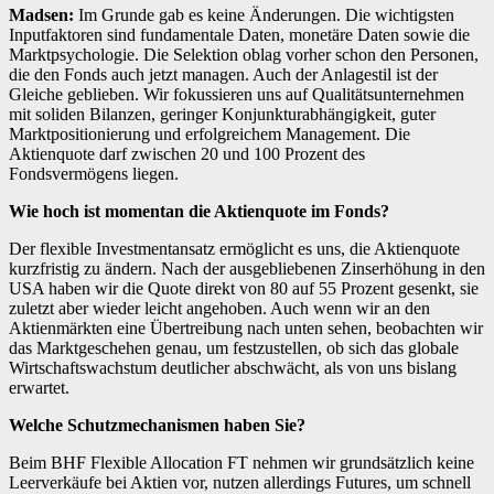
Madsen:
Im Grunde gab es keine Änderungen. Die wichtigsten
Inputfaktoren sind fundamentale Daten, monetäre Daten sowie die
Marktpsychologie. Die Selektion oblag vorher schon den Personen,
die den Fonds auch jetzt managen. Auch der Anlagestil ist der
Gleiche geblieben. Wir fokussieren uns auf Qualitätsunternehmen
mit soliden Bilanzen, geringer Konjunkturabhängigkeit, guter
Marktpositionierung und erfolgreichem Management. Die
Aktienquote darf zwischen 20 und 100 Prozent des
Fondsvermögens liegen.
Wie hoch ist momentan die Aktienquote im Fonds?
Der flexible Investmentansatz ermöglicht es uns, die Aktienquote
kurzfristig zu ändern. Nach der ausgebliebenen Zinserhöhung in den
USA haben wir die Quote direkt von 80 auf 55 Prozent gesenkt, sie
zuletzt aber wieder leicht angehoben. Auch wenn wir an den
Aktienmärkten eine Übertreibung nach unten sehen, beobachten wir
das Marktgeschehen genau, um festzustellen, ob sich das globale
Wirtschaftswachstum deutlicher abschwächt, als von uns bislang
erwartet.
Welche Schutzmechanismen haben Sie?
Beim BHF Flexible Allocation FT nehmen wir grundsätzlich keine
Leerverkäufe bei Aktien vor, nutzen allerdings Futures, um schnell