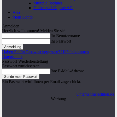
Multiple Rechner
Fallbeispiel Gigaset AG
Abo
Mein Konto
Anmelden
Herzlich willkommen! Melden Sie sich an
Ihr Benutzername
Ihr Passwort
Haben Sie Ihr Passwort vergessen? Hilfe bekommen
Datenschutz
Passwort-Wiederherstellung
Passwort zurücksetzen
Ihre E-Mail-Adresse
Ein Passwort wird Ihnen per Email zugeschickt.
Unternehmeredition.de
Werbung