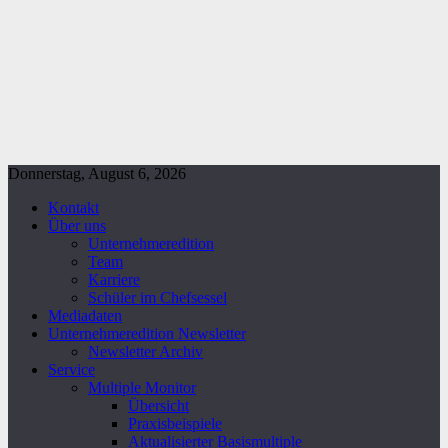
Donnerstag, August 6, 2026
Kontakt
Über uns
Unternehmeredition
Team
Karriere
Schüler im Chefsessel
Mediadaten
Unternehmeredition Newsletter
Newsletter Archiv
Service
Multiple Monitor
Übersicht
Praxisbeispiele
Aktualisierter Basismultiple