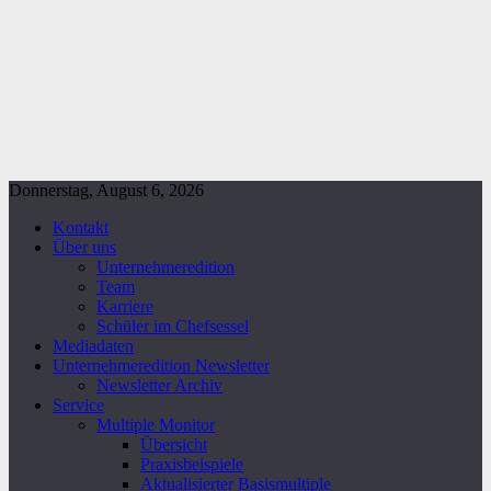
Donnerstag, August 6, 2026
Kontakt
Über uns
Unternehmeredition
Team
Karriere
Schüler im Chefsessel
Mediadaten
Unternehmeredition Newsletter
Newsletter Archiv
Service
Multiple Monitor
Übersicht
Praxisbeispiele
Aktualisierter Basismultiple