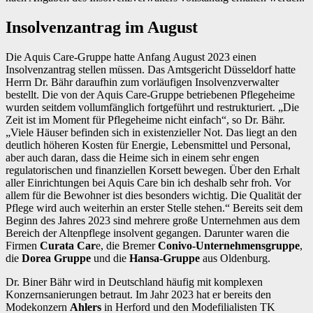
Insolvenzantrag im August
Die Aquis Care-Gruppe hatte Anfang August 2023 einen
Insolvenzantrag stellen müssen. Das Amtsgericht Düsseldorf hatte
Herrn Dr. Bähr daraufhin zum vorläufigen Insolvenzverwalter
bestellt. Die von der Aquis Care-Gruppe betriebenen Pflegeheime
wurden seitdem vollumfänglich fortgeführt und restrukturiert. „Die
Zeit ist im Moment für Pflegeheime nicht einfach“, so Dr. Bähr.
„Viele Häuser befinden sich in existenzieller Not. Das liegt an den
deutlich höheren Kosten für Energie, Lebensmittel und Personal,
aber auch daran, dass die Heime sich in einem sehr engen
regulatorischen und finanziellen Korsett bewegen. Über den Erhalt
aller Einrichtungen bei Aquis Care bin ich deshalb sehr froh. Vor
allem für die Bewohner ist dies besonders wichtig. Die Qualität der
Pflege wird auch weiterhin an erster Stelle stehen.“ Bereits seit dem
Beginn des Jahres 2023 sind mehrere große Unternehmen aus dem
Bereich der Altenpflege insolvent gegangen. Darunter waren die
Firmen
Curata Car
e, die Bremer
Conivo-Unternehmensgruppe
,
die
Dorea Gruppe
und die
Hansa-Gruppe
aus Oldenburg.
Dr. Biner Bähr wird in Deutschland häufig mit komplexen
Konzernsanierungen betraut. Im Jahr 2023 hat er bereits den
Modekonzern
Ahlers
in Herford und den Modefilialisten TK