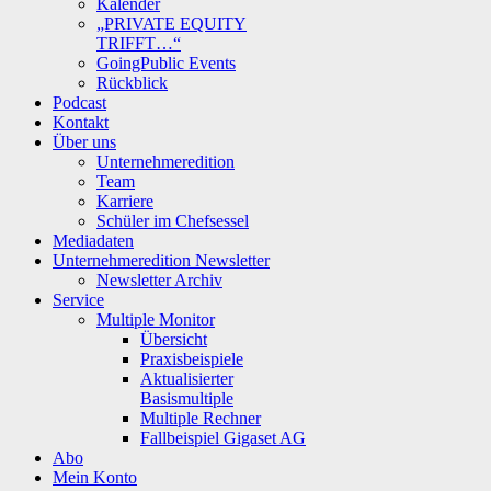
Kalender
„PRIVATE EQUITY
TRIFFT…“
GoingPublic Events
Rückblick
Podcast
Kontakt
Über uns
Unternehmeredition
Team
Karriere
Schüler im Chefsessel
Mediadaten
Unternehmeredition Newsletter
Newsletter Archiv
Service
Multiple Monitor
Übersicht
Praxisbeispiele
Aktualisierter
Basismultiple
Multiple Rechner
Fallbeispiel Gigaset AG
Abo
Mein Konto