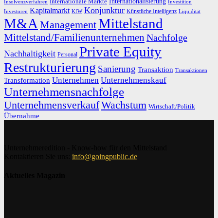
Internationalisierung
Internationale Märkte
Insolvenzverfahren
Investition
Konjunktur
Kapitalmarkt
Künstliche Intelligenz
Investoren
KfW
Liquidität
M&A
Mittelstand
Management
Mittelstand/Familienunternehmen
Nachfolge
Private Equity
Nachhaltigkeit
Personal
Restrukturierung
Sanierung
Transaktion
Transaktionen
Unternehmen
Unternehmenskauf
Transformation
Unternehmensnachfolge
Unternehmensverkauf
Wachstum
Wirtschaft/Politik
Übernahme
Unternehmeredition - Know-how für den Mittelstand
Kontaktieren Sie uns:
info@goingpublic.de
Aktuelles Magazin