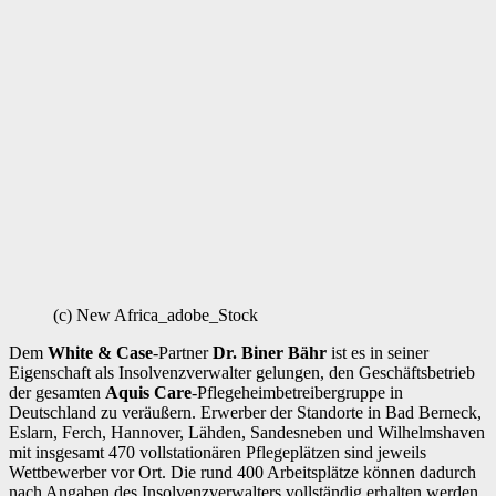
(c) New Africa_adobe_Stock
Dem
White & Case
-Partner
Dr. Biner Bähr
ist es in seiner
Eigenschaft als Insolvenzverwalter gelungen, den Geschäftsbetrieb
der gesamten
Aquis Care
-Pflegeheimbetreibergruppe in
Deutschland zu veräußern. Erwerber der Standorte in Bad Berneck,
Eslarn, Ferch, Hannover, Lähden, Sandesneben und Wilhelmshaven
mit insgesamt 470 vollstationären Pflegeplätzen sind jeweils
Wettbewerber vor Ort. Die rund 400 Arbeitsplätze können dadurch
nach Angaben des Insolvenzverwalters vollständig erhalten werden.