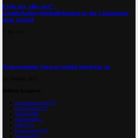
Ende gut, alles gut? −
Gesellschafterverbindlichkeiten in der Liquidation
einer GmbH
7. Juli 2021
Autovermieter Starcar meldet Insolvenz an
28. Oktober 2025
Beliebte Kategorie
Kurzmeldungen
2107
Nachrichten
1577
Wissen
1089
Allgemein
821
M&A
570
Finanzierung
535
Strategie
493