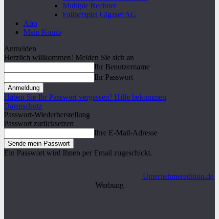
Multiple Rechner
Fallbeispiel Gigaset AG
Abo
Mein Konto
Anmelden
Herzlich willkommen! Melden Sie sich an
Ihr Benutzername
Ihr Passwort
Haben Sie Ihr Passwort vergessen? Hilfe bekommen
Datenschutz
Passwort-Wiederherstellung
Passwort zurücksetzen
Ihre E-Mail-Adresse
Ein Passwort wird Ihnen per Email zugeschickt.
Unternehmeredition.de
Werbung