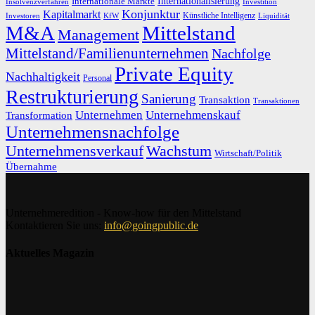
Internationalisierung
Internationale Märkte
Insolvenzverfahren
Investition
Konjunktur
Kapitalmarkt
Künstliche Intelligenz
Investoren
KfW
Liquidität
M&A
Mittelstand
Management
Mittelstand/Familienunternehmen
Nachfolge
Private Equity
Nachhaltigkeit
Personal
Restrukturierung
Sanierung
Transaktion
Transaktionen
Unternehmen
Unternehmenskauf
Transformation
Unternehmensnachfolge
Unternehmensverkauf
Wachstum
Wirtschaft/Politik
Übernahme
Unternehmeredition - Know-how für den Mittelstand
Kontaktieren Sie uns:
info@goingpublic.de
Aktuelles Magazin