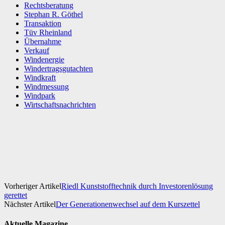
Rechtsberatung
Stephan R. Göthel
Transaktion
Tüv Rheinland
Übernahme
Verkauf
Windenergie
Windertragsgutachten
Windkraft
Windmessung
Windpark
Wirtschaftsnachrichten
Facebook
X
WhatsApp
Linkedin
Vorheriger Artikel
Riedl Kunststofftechnik durch Investorenlösung
gerettet
Nächster Artikel
Der Generationenwechsel auf dem Kurszettel
Aktuelle Magazine