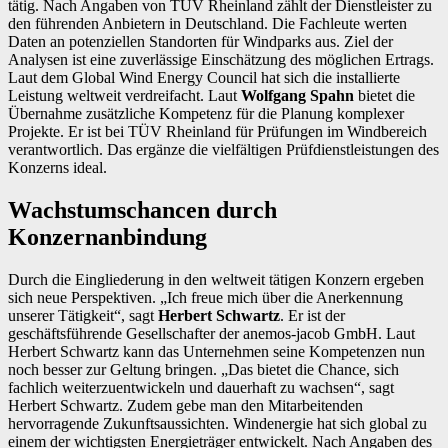
tätig. Nach Angaben von TÜV Rheinland zählt der Dienstleister zu
den führenden Anbietern in Deutschland. Die Fachleute werten
Daten an potenziellen Standorten für Windparks aus. Ziel der
Analysen ist eine zuverlässige Einschätzung des möglichen Ertrags.
Laut dem Global Wind Energy Council hat sich die installierte
Leistung weltweit verdreifacht. Laut
Wolfgang Spahn
bietet die
Übernahme zusätzliche Kompetenz für die Planung komplexer
Projekte. Er ist bei TÜV Rheinland für Prüfungen im Windbereich
verantwortlich. Das ergänze die vielfältigen Prüfdienstleistungen des
Konzerns ideal.
Wachstumschancen durch
Konzernanbindung
Durch die Eingliederung in den weltweit tätigen Konzern ergeben
sich neue Perspektiven. „Ich freue mich über die Anerkennung
unserer Tätigkeit“, sagt
Herbert Schwartz
. Er ist der
geschäftsführende Gesellschafter der anemos-jacob GmbH. Laut
Herbert Schwartz kann das Unternehmen seine Kompetenzen nun
noch besser zur Geltung bringen. „Das bietet die Chance, sich
fachlich weiterzuentwickeln und dauerhaft zu wachsen“, sagt
Herbert Schwartz. Zudem gebe man den Mitarbeitenden
hervorragende Zukunftsaussichten. Windenergie hat sich global zu
einem der wichtigsten Energieträger entwickelt. Nach Angaben des