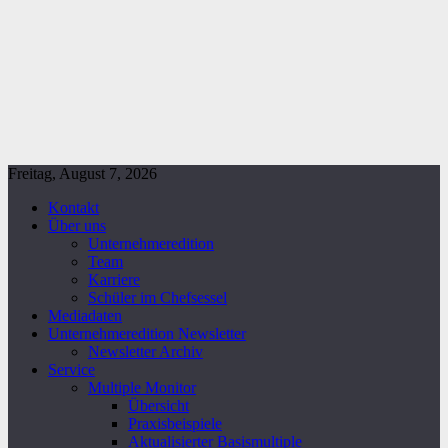
Freitag, August 7, 2026
Kontakt
Über uns
Unternehmeredition
Team
Karriere
Schüler im Chefsessel
Mediadaten
Unternehmeredition Newsletter
Newsletter Archiv
Service
Multiple Monitor
Übersicht
Praxisbeispiele
Aktualisierter Basismultiple