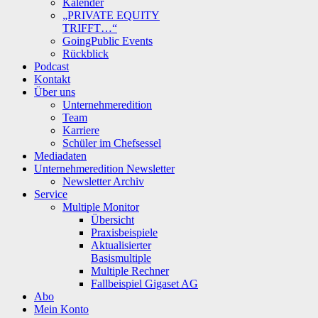
Kalender
„PRIVATE EQUITY
TRIFFT…“
GoingPublic Events
Rückblick
Podcast
Kontakt
Über uns
Unternehmeredition
Team
Karriere
Schüler im Chefsessel
Mediadaten
Unternehmeredition Newsletter
Newsletter Archiv
Service
Multiple Monitor
Übersicht
Praxisbeispiele
Aktualisierter
Basismultiple
Multiple Rechner
Fallbeispiel Gigaset AG
Abo
Mein Konto