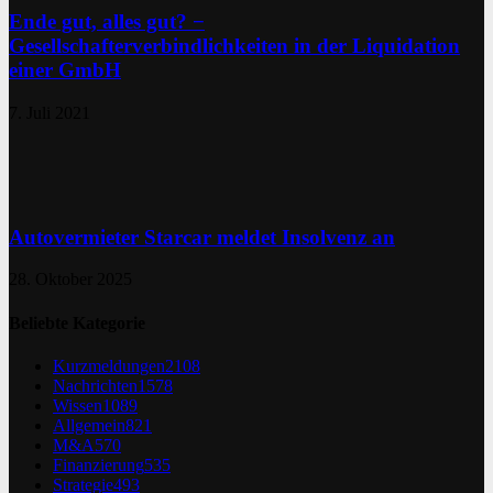
Ende gut, alles gut? −
Gesellschafterverbindlichkeiten in der Liquidation
einer GmbH
7. Juli 2021
Autovermieter Starcar meldet Insolvenz an
28. Oktober 2025
Beliebte Kategorie
Kurzmeldungen
2108
Nachrichten
1578
Wissen
1089
Allgemein
821
M&A
570
Finanzierung
535
Strategie
493