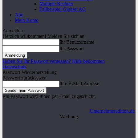
Multiple Rechner
Fallbeispiel Gigaset AG
Abo
Mein Konto
Anmelden
Herzlich willkommen! Melden Sie sich an
Ihr Benutzername
Ihr Passwort
Haben Sie Ihr Passwort vergessen? Hilfe bekommen
Datenschutz
Passwort-Wiederherstellung
Passwort zurücksetzen
Ihre E-Mail-Adresse
Ein Passwort wird Ihnen per Email zugeschickt.
Unternehmeredition.de
Werbung