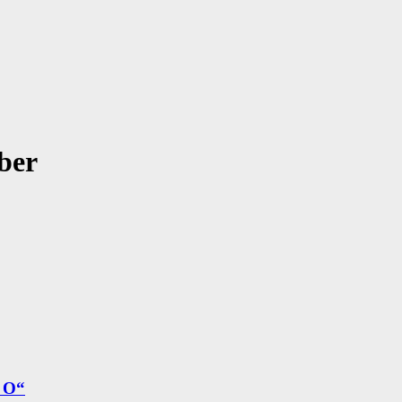
ber
d O“