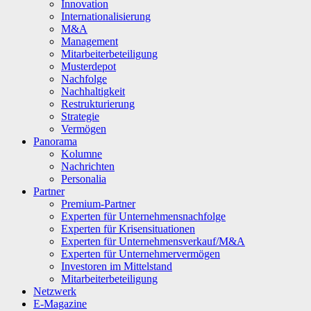
Innovation
Internationalisierung
M&A
Management
Mitarbeiterbeteiligung
Musterdepot
Nachfolge
Nachhaltigkeit
Restrukturierung
Strategie
Vermögen
Panorama
Kolumne
Nachrichten
Personalia
Partner
Premium-Partner
Experten für Unternehmensnachfolge
Experten für Krisensituationen
Experten für Unternehmensverkauf/M&A
Experten für Unternehmervermögen
Investoren im Mittelstand
Mitarbeiterbeteiligung
Netzwerk
E-Magazine