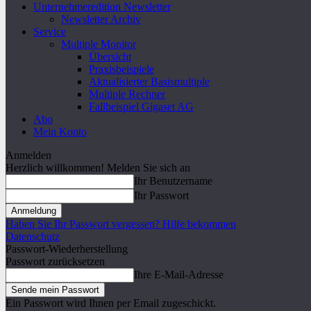
Unternehmeredition Newsletter
Newsletter Archiv
Service
Multiple Monitor
Übersicht
Praxisbeispiele
Aktualisierter Basismultiple
Multiple Rechner
Fallbeispiel Gigaset AG
Abo
Mein Konto
Anmelden
Herzlich willkommen! Melden Sie sich an
Ihr Benutzername
Ihr Passwort
Haben Sie Ihr Passwort vergessen? Hilfe bekommen
Datenschutz
Passwort-Wiederherstellung
Passwort zurücksetzen
Ihre E-Mail-Adresse
Ein Passwort wird Ihnen per Email zugeschickt.