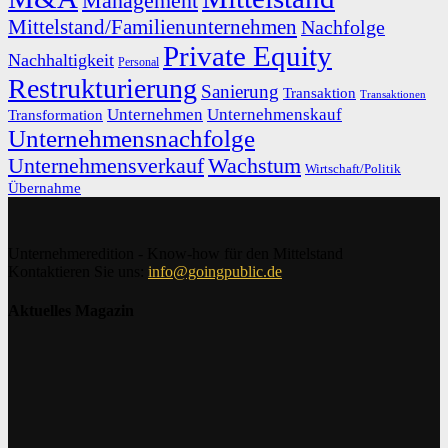
Management
Mittelstand/Familienunternehmen
Nachfolge
Private Equity
Nachhaltigkeit
Personal
Restrukturierung
Sanierung
Transaktion
Transaktionen
Unternehmen
Unternehmenskauf
Transformation
Unternehmensnachfolge
Unternehmensverkauf
Wachstum
Wirtschaft/Politik
Übernahme
Unternehmeredition - Know-how für den Mittelstand
Kontaktieren Sie uns:
info@goingpublic.de
Aktuelles Magazin