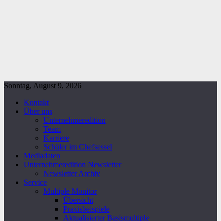
Sonntag, August 9, 2026
Kontakt
Über uns
Unternehmeredition
Team
Karriere
Schüler im Chefsessel
Mediadaten
Unternehmeredition Newsletter
Newsletter Archiv
Service
Multiple Monitor
Übersicht
Praxisbeispiele
Aktualisierter Basismultiple