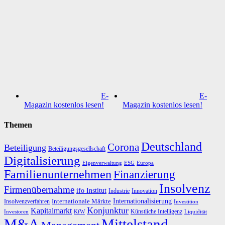
E-
E-
Magazin kostenlos lesen!
Magazin kostenlos lesen!
Themen
Deutschland
Corona
Beteiligung
Beteiligungsgesellschaft
Digitalisierung
Eigenverwaltung
ESG
Europa
Familienunternehmen
Finanzierung
Insolvenz
Firmenübernahme
ifo Institut
Innovation
Industrie
Internationalisierung
Internationale Märkte
Insolvenzverfahren
Investition
Konjunktur
Kapitalmarkt
Künstliche Intelligenz
Investoren
KfW
Liquidität
M&A
Mittelstand