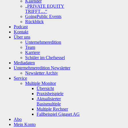
Kalender
„PRIVATE EQUITY
TRIFFT…“
GoingPublic Events
Rückblick
Podcast
Kontakt
Über uns
Unternehmeredition
Team
Karriere
Schüler im Chefsessel
Mediadaten
Unternehmeredition Newsletter
Newsletter Archiv
Service
Multiple Monitor
Übersicht
Praxisbeispiele
Aktualisierter
Basismultiple
Multiple Rechner
Fallbeispiel Gigaset AG
Abo
Mein Konto