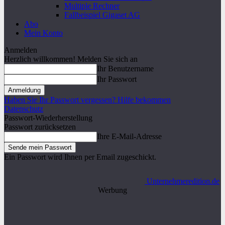
Multiple Rechner
Fallbeispiel Gigaset AG
Abo
Mein Konto
Anmelden
Herzlich willkommen! Melden Sie sich an
Ihr Benutzername
Ihr Passwort
Haben Sie Ihr Passwort vergessen? Hilfe bekommen
Datenschutz
Passwort-Wiederherstellung
Passwort zurücksetzen
Ihre E-Mail-Adresse
Ein Passwort wird Ihnen per Email zugeschickt.
Unternehmeredition.de
Werbung