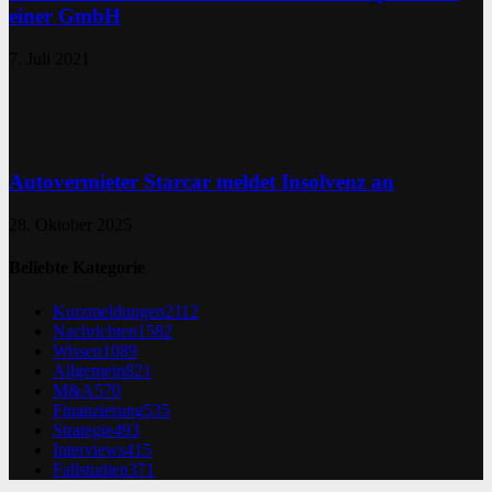
einer GmbH
7. Juli 2021
Autovermieter Starcar meldet Insolvenz an
28. Oktober 2025
Beliebte Kategorie
Kurzmeldungen
2112
Nachrichten
1582
Wissen
1089
Allgemein
821
M&A
570
Finanzierung
535
Strategie
493
Interviews
415
Fallstudien
371