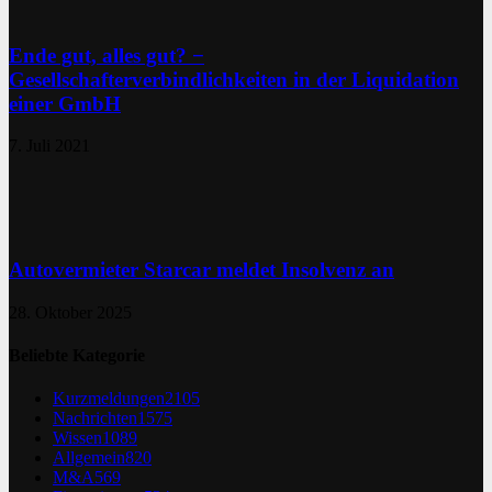
Ende gut, alles gut? −
Gesellschafterverbindlichkeiten in der Liquidation
einer GmbH
7. Juli 2021
Autovermieter Starcar meldet Insolvenz an
28. Oktober 2025
Beliebte Kategorie
Kurzmeldungen
2105
Nachrichten
1575
Wissen
1089
Allgemein
820
M&A
569