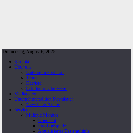
Donnerstag, August 6, 2026
Kontakt
Über uns
Unternehmeredition
Team
Karriere
Schüler im Chefsessel
Mediadaten
Unternehmeredition Newsletter
Newsletter Archiv
Service
Multiple Monitor
Übersicht
Praxisbeispiele
Aktualisierter Basismultiple