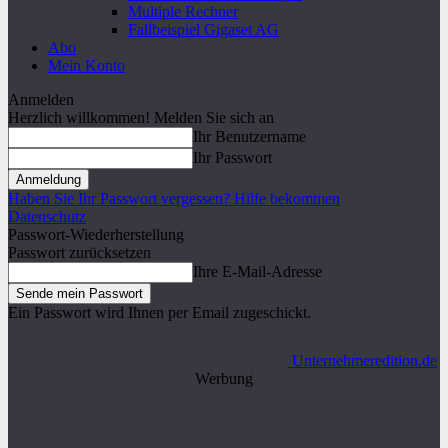
Multiple Rechner
Fallbeispiel Gigaset AG
Abo
Mein Konto
Anmelden
Herzlich willkommen! Melden Sie sich an
Ihr Benutzername
Ihr Passwort
Haben Sie Ihr Passwort vergessen? Hilfe bekommen
Datenschutz
Passwort-Wiederherstellung
Passwort zurücksetzen
Ihre E-Mail-Adresse
Ein Passwort wird Ihnen per Email zugeschickt.
Unternehmeredition.de
Werbung