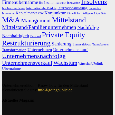
Insolvenz
Firmenübernahme
ifo Institut
Innovation
Industrie
Internationalisierung
Internationale Märkte
Insolvenzverfahren
Investition
Konjunktur
Kapitalmarkt
Künstliche Intelligenz
Investoren
KfW
Liquidität
M&A
Mittelstand
Management
Mittelstand/Familienunternehmen
Nachfolge
Private Equity
Nachhaltigkeit
Personal
Restrukturierung
Sanierung
Transaktion
Transaktionen
Unternehmen
Unternehmenskauf
Transformation
Unternehmensnachfolge
Unternehmensverkauf
Wachstum
Wirtschaft/Politik
Übernahme
Unternehmeredition - Know-how für den Mittelstand
Kontaktieren Sie uns:
info@goingpublic.de
Aktuelles Magazin