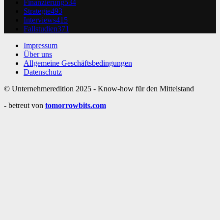
Finanzierung
534
Strategie
493
Interviews
415
Fallstudien
371
Impressum
Über uns
Allgemeine Geschäftsbedingungen
Datenschutz
© Unternehmeredition 2025 - Know-how für den Mittelstand
- betreut von
tomorrowbits.com