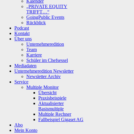
Kalender
„PRIVATE EQUITY
TRIFFT…“
GoingPublic Events
Rückblick
Podcast
Kontakt
Über uns
Unternehmeredition
Team
Karriere
Schüler im Chefsessel
Mediadaten
Unternehmeredition Newsletter
Newsletter Archiv
Service
Multiple Monitor
Übersicht
Praxisbeispiele
Aktualisierter
Basismultiple
Multiple Rechner
Fallbeispiel Gigaset AG
Abo
Mein Konto