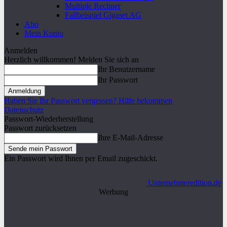
Multiple Rechner
Fallbeispiel Gigaset AG
Abo
Mein Konto
Anmelden
Herzlich willkommen! Melden Sie sich an
Ihr Benutzername
Ihr Passwort
Haben Sie Ihr Passwort vergessen? Hilfe bekommen
Datenschutz
Passwort-Wiederherstellung
Passwort zurücksetzen
Ihre E-Mail-Adresse
Ein Passwort wird Ihnen per Email zugeschickt.
Unternehmeredition.de
Werbung