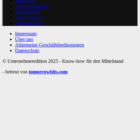
M&A
569
Finanzierung
534
Strategie
493
Interviews
415
Fallstudien
371
Impressum
Über uns
Allgemeine Geschäftsbedingungen
Datenschutz
© Unternehmeredition 2025 - Know-how für den Mittelstand
- betreut von
tomorrowbits.com