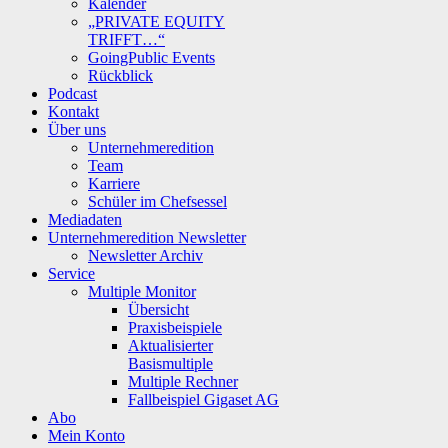
Kalender
„PRIVATE EQUITY
TRIFFT…“
GoingPublic Events
Rückblick
Podcast
Kontakt
Über uns
Unternehmeredition
Team
Karriere
Schüler im Chefsessel
Mediadaten
Unternehmeredition Newsletter
Newsletter Archiv
Service
Multiple Monitor
Übersicht
Praxisbeispiele
Aktualisierter
Basismultiple
Multiple Rechner
Fallbeispiel Gigaset AG
Abo
Mein Konto