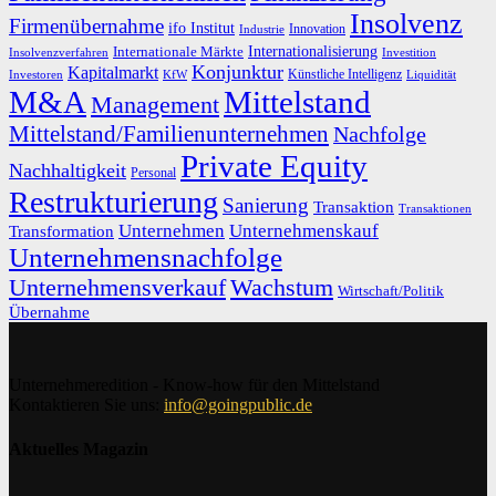
Insolvenz
Firmenübernahme
ifo Institut
Innovation
Industrie
Internationalisierung
Internationale Märkte
Insolvenzverfahren
Investition
Konjunktur
Kapitalmarkt
Künstliche Intelligenz
Investoren
KfW
Liquidität
M&A
Mittelstand
Management
Mittelstand/Familienunternehmen
Nachfolge
Private Equity
Nachhaltigkeit
Personal
Restrukturierung
Sanierung
Transaktion
Transaktionen
Unternehmen
Unternehmenskauf
Transformation
Unternehmensnachfolge
Unternehmensverkauf
Wachstum
Wirtschaft/Politik
Übernahme
Unternehmeredition - Know-how für den Mittelstand
Kontaktieren Sie uns:
info@goingpublic.de
Aktuelles Magazin