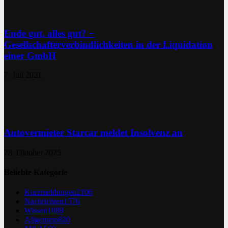
Ende gut, alles gut? −
Gesellschafterverbindlichkeiten in der Liquidation
einer GmbH
7. Juli 2021
Autovermieter Starcar meldet Insolvenz an
28. Oktober 2025
Beliebte Kategorie
Kurzmeldungen
2106
Nachrichten
1576
Wissen
1089
Allgemein
820