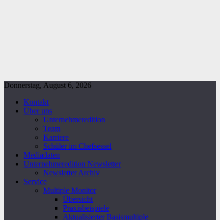
Donnerstag, August 6, 2026
Kontakt
Über uns
Unternehmeredition
Team
Karriere
Schüler im Chefsessel
Mediadaten
Unternehmeredition Newsletter
Newsletter Archiv
Service
Multiple Monitor
Übersicht
Praxisbeispiele
Aktualisierter Basismultiple