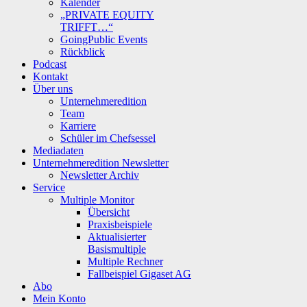
Kalender
„PRIVATE EQUITY
TRIFFT…“
GoingPublic Events
Rückblick
Podcast
Kontakt
Über uns
Unternehmeredition
Team
Karriere
Schüler im Chefsessel
Mediadaten
Unternehmeredition Newsletter
Newsletter Archiv
Service
Multiple Monitor
Übersicht
Praxisbeispiele
Aktualisierter
Basismultiple
Multiple Rechner
Fallbeispiel Gigaset AG
Abo
Mein Konto