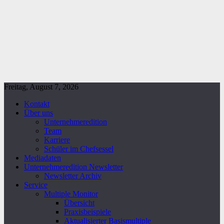
Freitag, August 7, 2026
Kontakt
Über uns
Unternehmeredition
Team
Karriere
Schüler im Chefsessel
Mediadaten
Unternehmeredition Newsletter
Newsletter Archiv
Service
Multiple Monitor
Übersicht
Praxisbeispiele
Aktualisierter Basismultiple