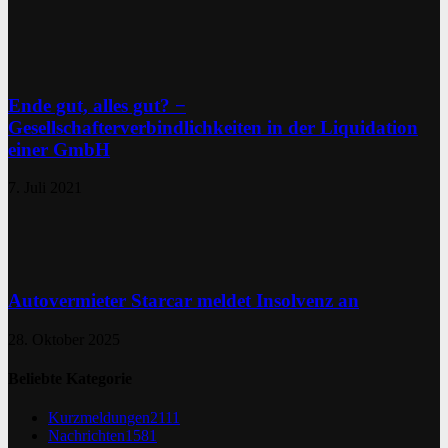
Ende gut, alles gut? −
Gesellschafterverbindlichkeiten in der Liquidation
einer GmbH
7. Juli 2021
Autovermieter Starcar meldet Insolvenz an
28. Oktober 2025
Beliebte Kategorie
Kurzmeldungen
2111
Nachrichten
1581