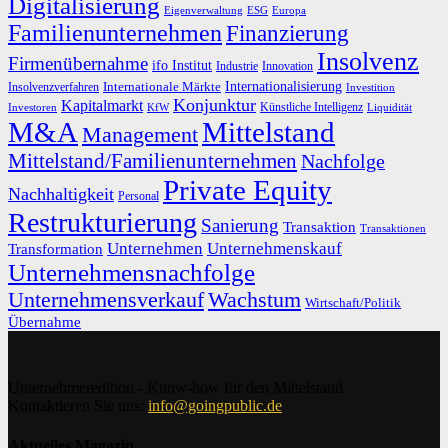
Digitalisierung
Eigenverwaltung
ESG
Europa
Familienunternehmen
Finanzierung
Insolvenz
Firmenübernahme
ifo Institut
Innovation
Industrie
Internationalisierung
Internationale Märkte
Insolvenzverfahren
Investition
Konjunktur
Kapitalmarkt
Künstliche Intelligenz
Investoren
KfW
Liquidität
M&A
Mittelstand
Management
Mittelstand/Familienunternehmen
Nachfolge
Private Equity
Nachhaltigkeit
Personal
Restrukturierung
Sanierung
Transaktion
Transaktionen
Unternehmen
Unternehmenskauf
Transformation
Unternehmensnachfolge
Unternehmensverkauf
Wachstum
Wirtschaft/Politik
Übernahme
Unternehmeredition - Know-how für den Mittelstand
Kontaktieren Sie uns:
info@goingpublic.de
Aktuelles Magazin