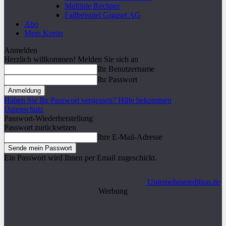
Multiple Rechner
Fallbeispiel Gigaset AG
Abo
Mein Konto
Anmelden
Herzlich willkommen! Melden Sie sich an
Ihr Benutzername
Ihr Passwort
Haben Sie Ihr Passwort vergessen? Hilfe bekommen
Datenschutz
Passwort-Wiederherstellung
Passwort zurücksetzen
Ihre E-Mail-Adresse
Ein Passwort wird Ihnen per Email zugeschickt.
Unternehmeredition.de
Werbung