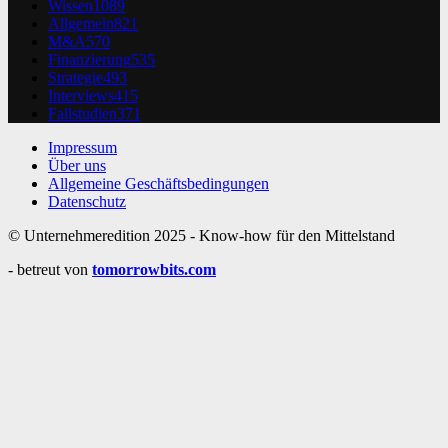
Wissen
1089
Allgemein
821
M&A
570
Finanzierung
535
Strategie
493
Interviews
415
Fallstudien
371
Impressum
Über uns
Allgemeine Geschäftsbedingungen
Datenschutz
© Unternehmeredition 2025 - Know-how für den Mittelstand
- betreut von
tomorrowbits.com