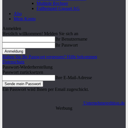
Multiple Rechner
Fallbeispiel Gigaset AG
Abo
Mein Konto
Anmelden
Herzlich willkommen! Melden Sie sich an
Ihr Benutzername
Ihr Passwort
Haben Sie Ihr Passwort vergessen? Hilfe bekommen
Datenschutz
Passwort-Wiederherstellung
Passwort zurücksetzen
Ihre E-Mail-Adresse
Ein Passwort wird Ihnen per Email zugeschickt.
Unternehmeredition.de
Werbung