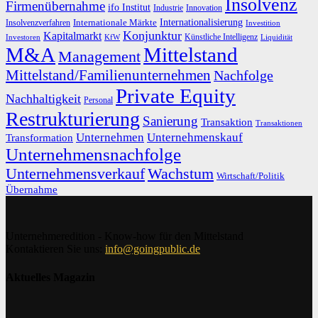
Insolvenz
Firmenübernahme
ifo Institut
Innovation
Industrie
Internationalisierung
Internationale Märkte
Insolvenzverfahren
Investition
Konjunktur
Kapitalmarkt
Künstliche Intelligenz
Investoren
KfW
Liquidität
M&A
Mittelstand
Management
Mittelstand/Familienunternehmen
Nachfolge
Private Equity
Nachhaltigkeit
Personal
Restrukturierung
Sanierung
Transaktion
Transaktionen
Unternehmen
Unternehmenskauf
Transformation
Unternehmensnachfolge
Unternehmensverkauf
Wachstum
Wirtschaft/Politik
Übernahme
Unternehmeredition - Know-how für den Mittelstand
Kontaktieren Sie uns:
info@goingpublic.de
Aktuelles Magazin