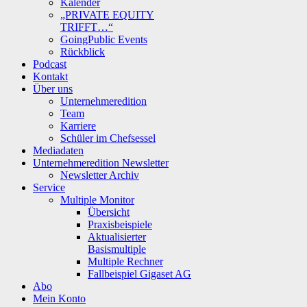
Kalender
„PRIVATE EQUITY
TRIFFT…“
GoingPublic Events
Rückblick
Podcast
Kontakt
Über uns
Unternehmeredition
Team
Karriere
Schüler im Chefsessel
Mediadaten
Unternehmeredition Newsletter
Newsletter Archiv
Service
Multiple Monitor
Übersicht
Praxisbeispiele
Aktualisierter
Basismultiple
Multiple Rechner
Fallbeispiel Gigaset AG
Abo
Mein Konto