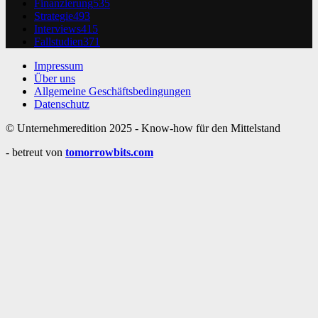
Finanzierung
535
Strategie
493
Interviews
415
Fallstudien
371
Impressum
Über uns
Allgemeine Geschäftsbedingungen
Datenschutz
© Unternehmeredition 2025 - Know-how für den Mittelstand
- betreut von
tomorrowbits.com