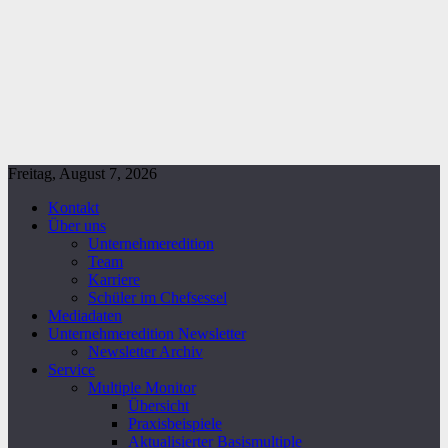
Freitag, August 7, 2026
Kontakt
Über uns
Unternehmeredition
Team
Karriere
Schüler im Chefsessel
Mediadaten
Unternehmeredition Newsletter
Newsletter Archiv
Service
Multiple Monitor
Übersicht
Praxisbeispiele
Aktualisierter Basismultiple