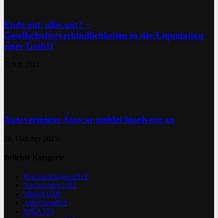
Ende gut, alles gut? −
Gesellschafterverbindlichkeiten in der Liquidation
einer GmbH
7. Juli 2021
Autovermieter Starcar meldet Insolvenz an
28. Oktober 2025
Beliebte Kategorie
Kurzmeldungen
2112
Nachrichten
1582
Wissen
1089
Allgemein
821
M&A
570