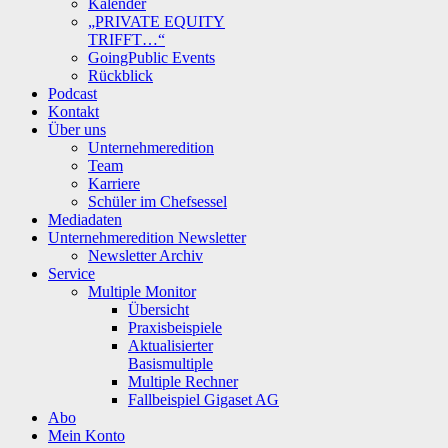
Kalender
„PRIVATE EQUITY
TRIFFT…“
GoingPublic Events
Rückblick
Podcast
Kontakt
Über uns
Unternehmeredition
Team
Karriere
Schüler im Chefsessel
Mediadaten
Unternehmeredition Newsletter
Newsletter Archiv
Service
Multiple Monitor
Übersicht
Praxisbeispiele
Aktualisierter
Basismultiple
Multiple Rechner
Fallbeispiel Gigaset AG
Abo
Mein Konto