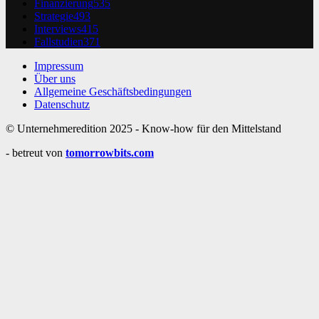
Finanzierung
535
Strategie
493
Interviews
415
Fallstudien
371
Impressum
Über uns
Allgemeine Geschäftsbedingungen
Datenschutz
© Unternehmeredition 2025 - Know-how für den Mittelstand
- betreut von
tomorrowbits.com