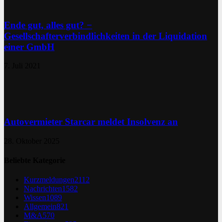
Ende gut, alles gut? −
Gesellschafterverbindlichkeiten in der Liquidation
einer GmbH
7. Juli 2021
Autovermieter Starcar meldet Insolvenz an
28. Oktober 2025
Beliebte Kategorie
Kurzmeldungen
2112
Nachrichten
1582
Wissen
1089
Allgemein
821
M&A
570