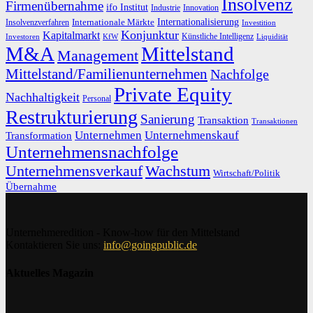
Insolvenz
Firmenübernahme
ifo Institut
Innovation
Industrie
Internationalisierung
Internationale Märkte
Insolvenzverfahren
Investition
Konjunktur
Kapitalmarkt
Künstliche Intelligenz
Investoren
KfW
Liquidität
M&A
Mittelstand
Management
Mittelstand/Familienunternehmen
Nachfolge
Private Equity
Nachhaltigkeit
Personal
Restrukturierung
Sanierung
Transaktion
Transaktionen
Unternehmen
Unternehmenskauf
Transformation
Unternehmensnachfolge
Unternehmensverkauf
Wachstum
Wirtschaft/Politik
Übernahme
Unternehmeredition - Know-how für den Mittelstand
Kontaktieren Sie uns:
info@goingpublic.de
Aktuelles Magazin