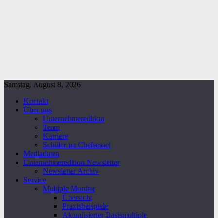
Samstag, August 8, 2026
Kontakt
Über uns
Unternehmeredition
Team
Karriere
Schüler im Chefsessel
Mediadaten
Unternehmeredition Newsletter
Newsletter Archiv
Service
Multiple Monitor
Übersicht
Praxisbeispiele
Aktualisierter Basismultiple