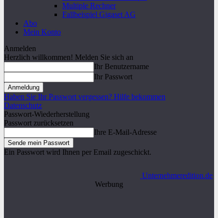
Multiple Rechner
Fallbeispiel Gigaset AG
Abo
Mein Konto
Anmelden
Herzlich willkommen! Melden Sie sich an
Ihr Benutzername
Ihr Passwort
Haben Sie Ihr Passwort vergessen? Hilfe bekommen
Datenschutz
Passwort-Wiederherstellung
Passwort zurücksetzen
Ihre E-Mail-Adresse
Ein Passwort wird Ihnen per Email zugeschickt.
Unternehmeredition.de
Werbung