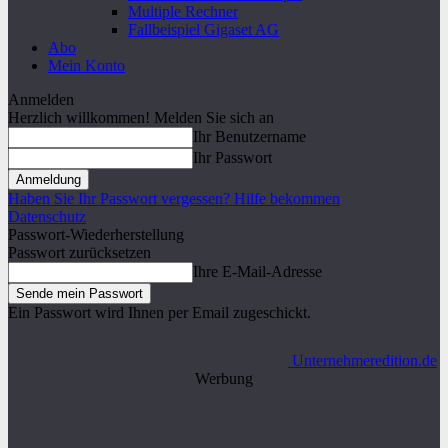
Multiple Rechner
Fallbeispiel Gigaset AG
Abo
Mein Konto
Anmelden
Herzlich willkommen! Melden Sie sich an
Ihr Benutzername
Ihr Passwort
Haben Sie Ihr Passwort vergessen? Hilfe bekommen
Datenschutz
Passwort-Wiederherstellung
Passwort zurücksetzen
Ihre E-Mail-Adresse
Ein Passwort wird Ihnen per Email zugeschickt.
Unternehmeredition.de
Werbung