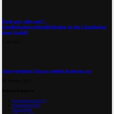
Ende gut, alles gut? −
Gesellschafterverbindlichkeiten in der Liquidation
einer GmbH
7. Juli 2021
Autovermieter Starcar meldet Insolvenz an
28. Oktober 2025
Beliebte Kategorie
Kurzmeldungen
2112
Nachrichten
1582
Wissen
1089