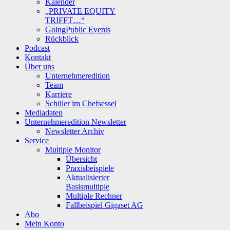
Kalender
„PRIVATE EQUITY
TRIFFT…“
GoingPublic Events
Rückblick
Podcast
Kontakt
Über uns
Unternehmeredition
Team
Karriere
Schüler im Chefsessel
Mediadaten
Unternehmeredition Newsletter
Newsletter Archiv
Service
Multiple Monitor
Übersicht
Praxisbeispiele
Aktualisierter
Basismultiple
Multiple Rechner
Fallbeispiel Gigaset AG
Abo
Mein Konto