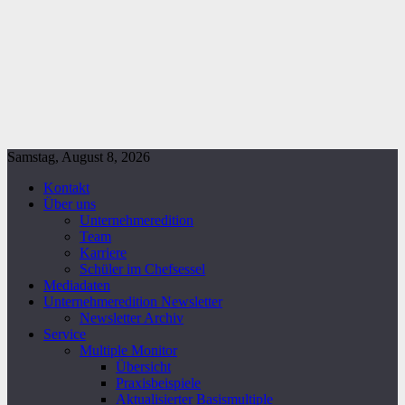
Samstag, August 8, 2026
Kontakt
Über uns
Unternehmeredition
Team
Karriere
Schüler im Chefsessel
Mediadaten
Unternehmeredition Newsletter
Newsletter Archiv
Service
Multiple Monitor
Übersicht
Praxisbeispiele
Aktualisierter Basismultiple