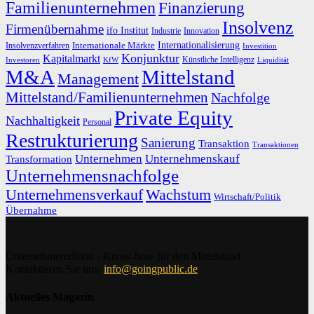
Familienunternehmen
Finanzierung
Insolvenz
Firmenübernahme
ifo Institut
Innovation
Industrie
Internationalisierung
Internationale Märkte
Insolvenzverfahren
Investition
Konjunktur
Kapitalmarkt
Künstliche Intelligenz
Investoren
KfW
Liquidität
M&A
Mittelstand
Management
Mittelstand/Familienunternehmen
Nachfolge
Private Equity
Nachhaltigkeit
Personal
Restrukturierung
Sanierung
Transaktion
Transaktionen
Unternehmen
Unternehmenskauf
Transformation
Unternehmensnachfolge
Unternehmensverkauf
Wachstum
Wirtschaft/Politik
Übernahme
Unternehmeredition - Know-how für den Mittelstand
Kontaktieren Sie uns:
info@goingpublic.de
Aktuelles Magazin