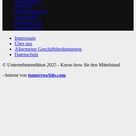
Allgemein
821
M&A
570
Finanzierung
535
Strategie
493
Interviews
415
Fallstudien
371
Impressum
Über uns
Allgemeine Geschäftsbedingungen
Datenschutz
© Unternehmeredition 2025 - Know-how für den Mittelstand
- betreut von
tomorrowbits.com