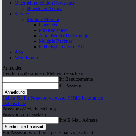
Unternehmeredition Newsletter
Newsletter Archiv
Service
Multiple Monitor
Übersicht
Praxisbeispiele
Aktualisierter Basismultiple
Multiple Rechner
Fallbeispiel Gigaset AG
Abo
Mein Konto
Anmelden
Herzlich willkommen! Melden Sie sich an
Ihr Benutzername
Ihr Passwort
Haben Sie Ihr Passwort vergessen? Hilfe bekommen
Datenschutz
Passwort-Wiederherstellung
Passwort zurücksetzen
Ihre E-Mail-Adresse
Ein Passwort wird Ihnen per Email zugeschickt.