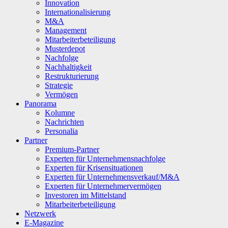
Innovation
Internationalisierung
M&A
Management
Mitarbeiterbeteiligung
Musterdepot
Nachfolge
Nachhaltigkeit
Restrukturierung
Strategie
Vermögen
Panorama
Kolumne
Nachrichten
Personalia
Partner
Premium-Partner
Experten für Unternehmensnachfolge
Experten für Krisensituationen
Experten für Unternehmensverkauf/M&A
Experten für Unternehmervermögen
Investoren im Mittelstand
Mitarbeiterbeteiligung
Netzwerk
E-Magazine