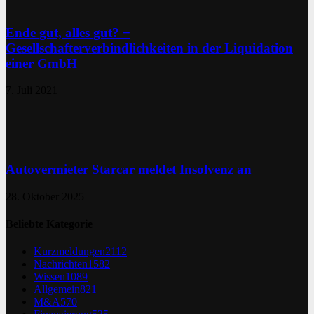
Ende gut, alles gut? −
Gesellschafterverbindlichkeiten in der Liquidation
einer GmbH
7. Juli 2021
Autovermieter Starcar meldet Insolvenz an
28. Oktober 2025
Beliebte Kategorie
Kurzmeldungen
2112
Nachrichten
1582
Wissen
1089
Allgemein
821
M&A
570