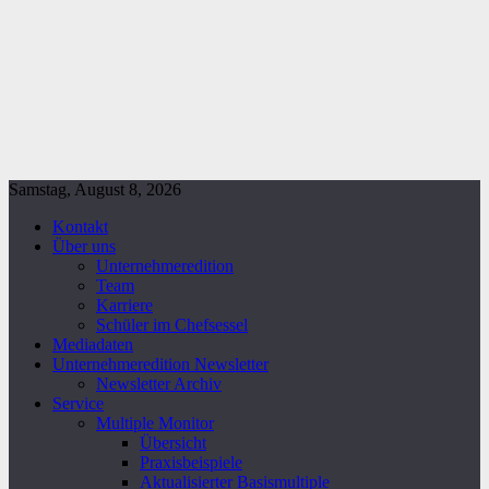
Samstag, August 8, 2026
Kontakt
Über uns
Unternehmeredition
Team
Karriere
Schüler im Chefsessel
Mediadaten
Unternehmeredition Newsletter
Newsletter Archiv
Service
Multiple Monitor
Übersicht
Praxisbeispiele
Aktualisierter Basismultiple