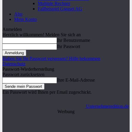
Multiple Rechner
Fallbeispiel Gigaset AG
Abo
Mein Konto
Anmelden
Herzlich willkommen! Melden Sie sich an
Ihr Benutzername
Ihr Passwort
Haben Sie Ihr Passwort vergessen? Hilfe bekommen
Datenschutz
Passwort-Wiederherstellung
Passwort zurücksetzen
Ihre E-Mail-Adresse
Ein Passwort wird Ihnen per Email zugeschickt.
Unternehmeredition.de
Werbung