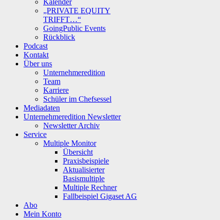
Kalender
„PRIVATE EQUITY
TRIFFT…“
GoingPublic Events
Rückblick
Podcast
Kontakt
Über uns
Unternehmeredition
Team
Karriere
Schüler im Chefsessel
Mediadaten
Unternehmeredition Newsletter
Newsletter Archiv
Service
Multiple Monitor
Übersicht
Praxisbeispiele
Aktualisierter
Basismultiple
Multiple Rechner
Fallbeispiel Gigaset AG
Abo
Mein Konto