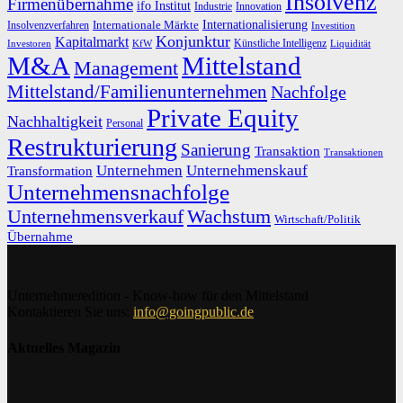
Insolvenz
Firmenübernahme
ifo Institut
Innovation
Industrie
Internationalisierung
Internationale Märkte
Insolvenzverfahren
Investition
Konjunktur
Kapitalmarkt
Künstliche Intelligenz
Investoren
KfW
Liquidität
M&A
Mittelstand
Management
Mittelstand/Familienunternehmen
Nachfolge
Private Equity
Nachhaltigkeit
Personal
Restrukturierung
Sanierung
Transaktion
Transaktionen
Unternehmen
Unternehmenskauf
Transformation
Unternehmensnachfolge
Unternehmensverkauf
Wachstum
Wirtschaft/Politik
Übernahme
Unternehmeredition - Know-how für den Mittelstand
Kontaktieren Sie uns:
info@goingpublic.de
Aktuelles Magazin