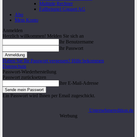
Multiple Rechner
Fallbeispiel Gigaset AG
Abo
Mein Konto
Anmelden
Herzlich willkommen! Melden Sie sich an
Ihr Benutzername
Ihr Passwort
Haben Sie Ihr Passwort vergessen? Hilfe bekommen
Datenschutz
Passwort-Wiederherstellung
Passwort zurücksetzen
Ihre E-Mail-Adresse
Ein Passwort wird Ihnen per Email zugeschickt.
Unternehmeredition.de
Werbung