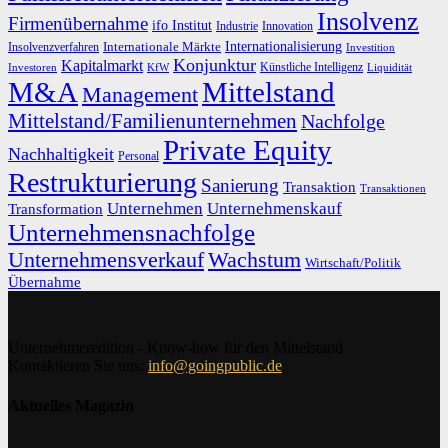
Insolvenz
Firmenübernahme
ifo Institut
Innovation
Industrie
Internationalisierung
Internationale Märkte
Insolvenzverfahren
Investition
Konjunktur
Kapitalmarkt
Künstliche Intelligenz
Investoren
KfW
Liquidität
M&A
Mittelstand
Management
Mittelstand/Familienunternehmen
Nachfolge
Private Equity
Nachhaltigkeit
Personal
Restrukturierung
Sanierung
Transaktion
Transaktionen
Unternehmen
Unternehmenskauf
Transformation
Unternehmensnachfolge
Unternehmensverkauf
Wachstum
Wirtschaft/Politik
Übernahme
Unternehmeredition - Know-how für den Mittelstand
Kontaktieren Sie uns:
info@goingpublic.de
Aktuelles Magazin