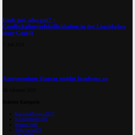
Ende gut, alles gut? −
Gesellschafterverbindlichkeiten in der Liquidation
einer GmbH
7. Juli 2021
Autovermieter Starcar meldet Insolvenz an
28. Oktober 2025
Beliebte Kategorie
Kurzmeldungen
2112
Nachrichten
1582
Wissen
1089
Allgemein
821