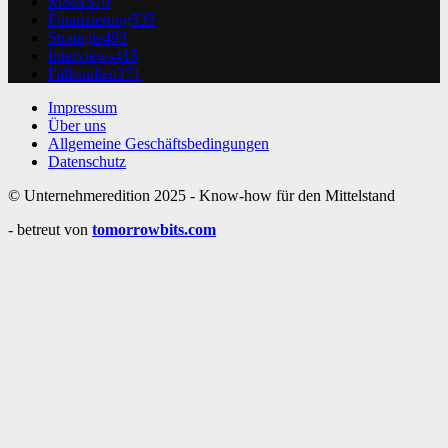
M&A
570
Finanzierung
535
Strategie
493
Interviews
415
Fallstudien
371
Impressum
Über uns
Allgemeine Geschäftsbedingungen
Datenschutz
© Unternehmeredition 2025 - Know-how für den Mittelstand
- betreut von
tomorrowbits.com