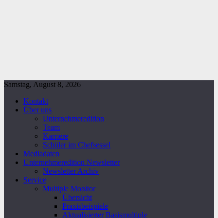
Samstag, August 8, 2026
Kontakt
Über uns
Unternehmeredition
Team
Karriere
Schüler im Chefsessel
Mediadaten
Unternehmeredition Newsletter
Newsletter Archiv
Service
Multiple Monitor
Übersicht
Praxisbeispiele
Aktualisierter Basismultiple