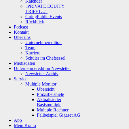
Kalender
„PRIVATE EQUITY
TRIFFT…“
GoingPublic Events
Rückblick
Podcast
Kontakt
Über uns
Unternehmeredition
Team
Karriere
Schüler im Chefsessel
Mediadaten
Unternehmeredition Newsletter
Newsletter Archiv
Service
Multiple Monitor
Übersicht
Praxisbeispiele
Aktualisierter
Basismultiple
Multiple Rechner
Fallbeispiel Gigaset AG
Abo
Mein Konto