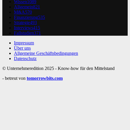
Wissen
1089
Allgemein
821
M&A
570
Finanzierung
535
Strategie
493
Interviews
415
Fallstudien
371
Impressum
Über uns
Allgemeine Geschäftsbedingungen
Datenschutz
© Unternehmeredition 2025 - Know-how für den Mittelstand
- betreut von
tomorrowbits.com