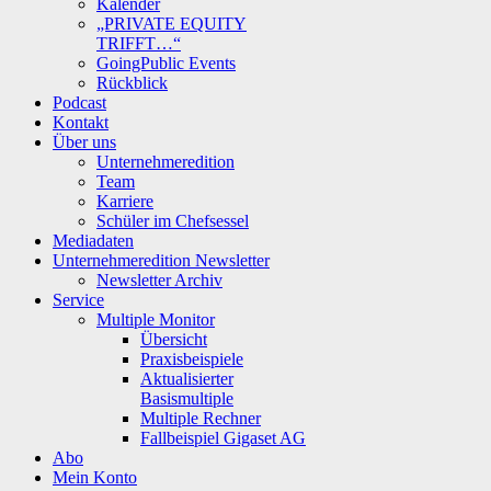
Kalender
„PRIVATE EQUITY
TRIFFT…“
GoingPublic Events
Rückblick
Podcast
Kontakt
Über uns
Unternehmeredition
Team
Karriere
Schüler im Chefsessel
Mediadaten
Unternehmeredition Newsletter
Newsletter Archiv
Service
Multiple Monitor
Übersicht
Praxisbeispiele
Aktualisierter
Basismultiple
Multiple Rechner
Fallbeispiel Gigaset AG
Abo
Mein Konto