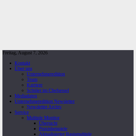
Freitag, August 7, 2026
Kontakt
Über uns
Unternehmeredition
Team
Karriere
Schüler im Chefsessel
Mediadaten
Unternehmeredition Newsletter
Newsletter Archiv
Service
Multiple Monitor
Übersicht
Praxisbeispiele
Aktualisierter Basismultiple