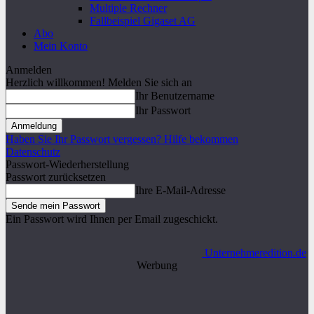
Multiple Rechner
Fallbeispiel Gigaset AG
Abo
Mein Konto
Anmelden
Herzlich willkommen! Melden Sie sich an
Ihr Benutzername
Ihr Passwort
Haben Sie Ihr Passwort vergessen? Hilfe bekommen
Datenschutz
Passwort-Wiederherstellung
Passwort zurücksetzen
Ihre E-Mail-Adresse
Ein Passwort wird Ihnen per Email zugeschickt.
Unternehmeredition.de
Werbung