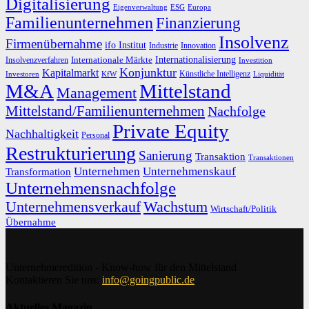
Digitalisierung
Eigenverwaltung
ESG
Europa
Familienunternehmen
Finanzierung
Insolvenz
Firmenübernahme
ifo Institut
Innovation
Industrie
Internationalisierung
Internationale Märkte
Insolvenzverfahren
Investition
Konjunktur
Kapitalmarkt
Künstliche Intelligenz
Investoren
KfW
Liquidität
M&A
Mittelstand
Management
Mittelstand/Familienunternehmen
Nachfolge
Private Equity
Nachhaltigkeit
Personal
Restrukturierung
Sanierung
Transaktion
Transaktionen
Unternehmen
Unternehmenskauf
Transformation
Unternehmensnachfolge
Unternehmensverkauf
Wachstum
Wirtschaft/Politik
Übernahme
Unternehmeredition - Know-how für den Mittelstand
Kontaktieren Sie uns:
info@goingpublic.de
Aktuelles Magazin