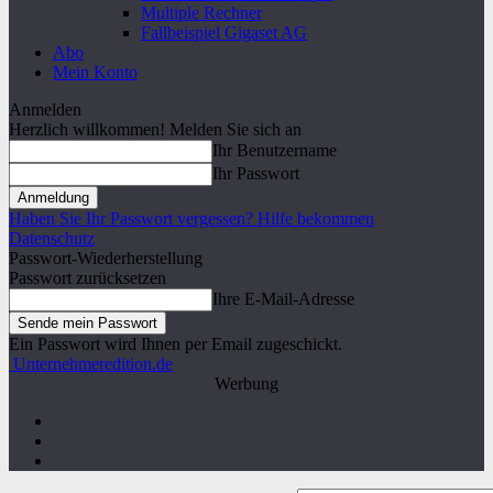
Multiple Rechner
Fallbeispiel Gigaset AG
Abo
Mein Konto
Anmelden
Herzlich willkommen! Melden Sie sich an
Ihr Benutzername
Ihr Passwort
Haben Sie Ihr Passwort vergessen? Hilfe bekommen
Datenschutz
Passwort-Wiederherstellung
Passwort zurücksetzen
Ihre E-Mail-Adresse
Ein Passwort wird Ihnen per Email zugeschickt.
Unternehmeredition.de
Werbung