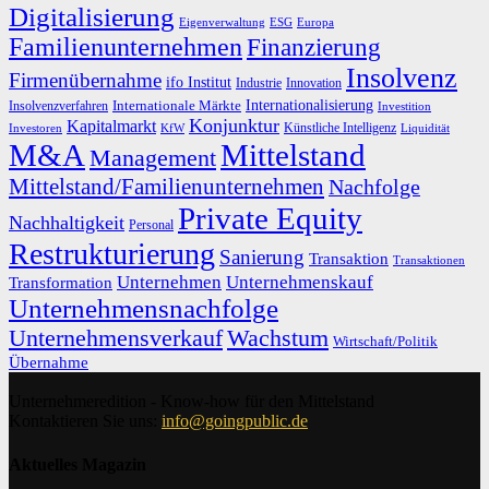
Digitalisierung
Eigenverwaltung
ESG
Europa
Familienunternehmen
Finanzierung
Insolvenz
Firmenübernahme
ifo Institut
Innovation
Industrie
Internationalisierung
Internationale Märkte
Insolvenzverfahren
Investition
Konjunktur
Kapitalmarkt
Künstliche Intelligenz
Investoren
KfW
Liquidität
M&A
Mittelstand
Management
Mittelstand/Familienunternehmen
Nachfolge
Private Equity
Nachhaltigkeit
Personal
Restrukturierung
Sanierung
Transaktion
Transaktionen
Unternehmen
Unternehmenskauf
Transformation
Unternehmensnachfolge
Unternehmensverkauf
Wachstum
Wirtschaft/Politik
Übernahme
Unternehmeredition - Know-how für den Mittelstand
Kontaktieren Sie uns:
info@goingpublic.de
Aktuelles Magazin