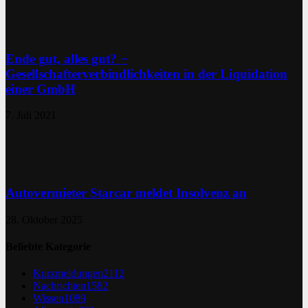
Ende gut, alles gut? −
Gesellschafterverbindlichkeiten in der Liquidation
einer GmbH
7. Juli 2021
Autovermieter Starcar meldet Insolvenz an
28. Oktober 2025
Beliebte Kategorie
Kurzmeldungen
2112
Nachrichten
1582
Wissen
1089