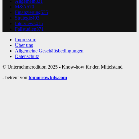
Allgemein
821
M&A
570
Finanzierung
535
Strategie
493
Interviews
415
Fallstudien
371
Impressum
Über uns
Allgemeine Geschäftsbedingungen
Datenschutz
© Unternehmeredition 2025 - Know-how für den Mittelstand
- betreut von
tomorrowbits.com