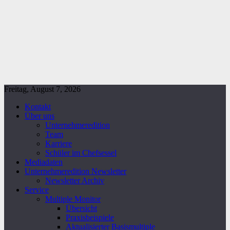
Freitag, August 7, 2026
Kontakt
Über uns
Unternehmeredition
Team
Karriere
Schüler im Chefsessel
Mediadaten
Unternehmeredition Newsletter
Newsletter Archiv
Service
Multiple Monitor
Übersicht
Praxisbeispiele
Aktualisierter Basismultiple