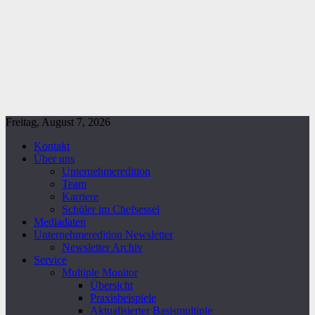
Freitag, August 7, 2026
Kontakt
Über uns
Unternehmeredition
Team
Karriere
Schüler im Chefsessel
Mediadaten
Unternehmeredition Newsletter
Newsletter Archiv
Service
Multiple Monitor
Übersicht
Praxisbeispiele
Aktualisierter Basismultiple