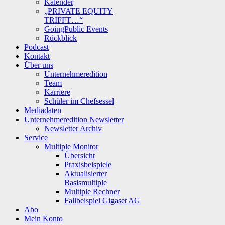
Kalender
„PRIVATE EQUITY
TRIFFT…“
GoingPublic Events
Rückblick
Podcast
Kontakt
Über uns
Unternehmeredition
Team
Karriere
Schüler im Chefsessel
Mediadaten
Unternehmeredition Newsletter
Newsletter Archiv
Service
Multiple Monitor
Übersicht
Praxisbeispiele
Aktualisierter
Basismultiple
Multiple Rechner
Fallbeispiel Gigaset AG
Abo
Mein Konto