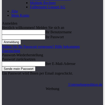
Multiple Rechner
Fallbeispiel Gigaset AG
Abo
Mein Konto
Anmelden
Herzlich willkommen! Melden Sie sich an
Ihr Benutzername
Ihr Passwort
Haben Sie Ihr Passwort vergessen? Hilfe bekommen
Datenschutz
Passwort-Wiederherstellung
Passwort zurücksetzen
Ihre E-Mail-Adresse
Ein Passwort wird Ihnen per Email zugeschickt.
Unternehmeredition.de
Werbung