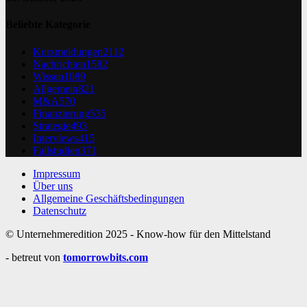
Beliebte Kategorie
Kurzmeldungen
2112
Nachrichten
1582
Wissen
1089
Allgemein
821
M&A
570
Finanzierung
535
Strategie
493
Interviews
415
Fallstudien
371
Impressum
Über uns
Allgemeine Geschäftsbedingungen
Datenschutz
© Unternehmeredition 2025 - Know-how für den Mittelstand
- betreut von
tomorrowbits.com