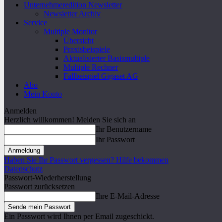
Unternehmeredition Newsletter
Newsletter Archiv
Service
Multiple Monitor
Übersicht
Praxisbeispiele
Aktualisierter Basismultiple
Multiple Rechner
Fallbeispiel Gigaset AG
Abo
Mein Konto
Anmelden
Herzlich willkommen! Melden Sie sich an
Ihr Benutzername
Ihr Passwort
Haben Sie Ihr Passwort vergessen? Hilfe bekommen
Datenschutz
Passwort-Wiederherstellung
Passwort zurücksetzen
Ihre E-Mail-Adresse
Ein Passwort wird Ihnen per Email zugeschickt.