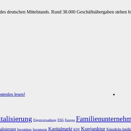
s deutschen Mittelstands. Rund 38.000 Geschäftsübergaben stehen bis 
tenlos lesen!
talisierung
Familienunterneh
Eigenverwaltung
ESG
Europa
Konjunktur
Kapitalmarkt
alisierung
Künstliche Intell
Investoren
KfW
Investition