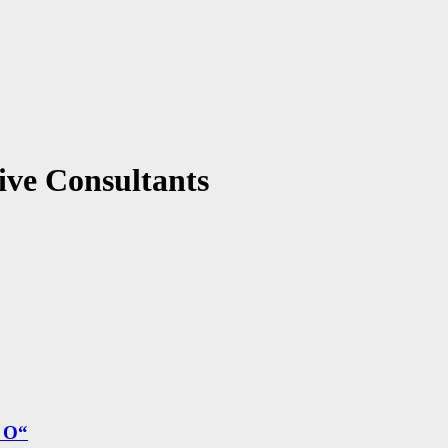
ive Consultants
d O“