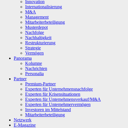
Innovation
Internationalisierung
M&A
Management
Mitarbeiterbeteiligung
Musterdepot
Nachfolge
Nachhaltigkeit
Restrukturierung
Strategie
Vermögen
Panorama
Kolumne
Nachrichten
Personalia
Partner
Premium-Partner
Experten für Unternehmensnachfolge
Experten für Krisensituationen
Experten für Unternehmensverkauf/M&A
Experten für Unternehmervermögen
Investoren im Mittelstand
Mitarbeiterbeteiligung
Netzwerk
E-Magazine