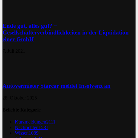
Ende gut, alles gut? −
Gesellschafterverbindlichkeiten in der Liquidation
einer GmbH
7. Juli 2021
Autovermieter Starcar meldet Insolvenz an
28. Oktober 2025
Beliebte Kategorie
Kurzmeldungen
2111
Nachrichten
1581
Wissen
1089