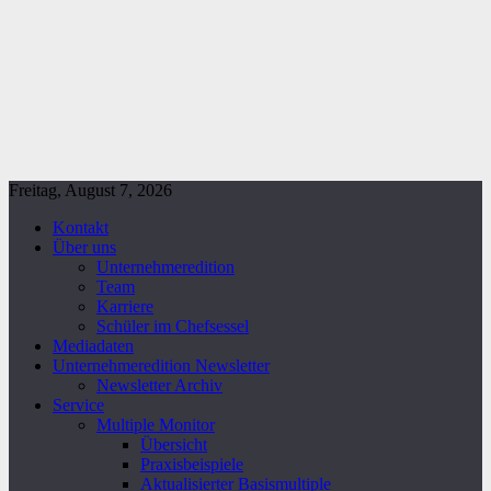
Freitag, August 7, 2026
Kontakt
Über uns
Unternehmeredition
Team
Karriere
Schüler im Chefsessel
Mediadaten
Unternehmeredition Newsletter
Newsletter Archiv
Service
Multiple Monitor
Übersicht
Praxisbeispiele
Aktualisierter Basismultiple