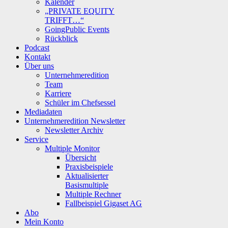
Kalender
„PRIVATE EQUITY
TRIFFT…“
GoingPublic Events
Rückblick
Podcast
Kontakt
Über uns
Unternehmeredition
Team
Karriere
Schüler im Chefsessel
Mediadaten
Unternehmeredition Newsletter
Newsletter Archiv
Service
Multiple Monitor
Übersicht
Praxisbeispiele
Aktualisierter
Basismultiple
Multiple Rechner
Fallbeispiel Gigaset AG
Abo
Mein Konto