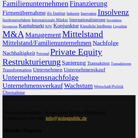
Familienunternehmen
Finanzierung
Insolvenz
Firmenübernahme
ifo Institut
Innovation
Industrie
Internationalisierung
Internationale Märkte
Insolvenzverfahren
Investition
Konjunktur
Kapitalmarkt
Künstliche Intelligenz
Investoren
KfW
Liquidität
M&A
Mittelstand
Management
Mittelstand/Familienunternehmen
Nachfolge
Private Equity
Nachhaltigkeit
Personal
Restrukturierung
Sanierung
Transaktion
Transaktionen
Unternehmen
Unternehmenskauf
Transformation
Unternehmensnachfolge
Unternehmensverkauf
Wachstum
Wirtschaft/Politik
Übernahme
Unternehmeredition - Know-how für den Mittelstand
Kontaktieren Sie uns:
info@goingpublic.de
Aktuelles Magazin