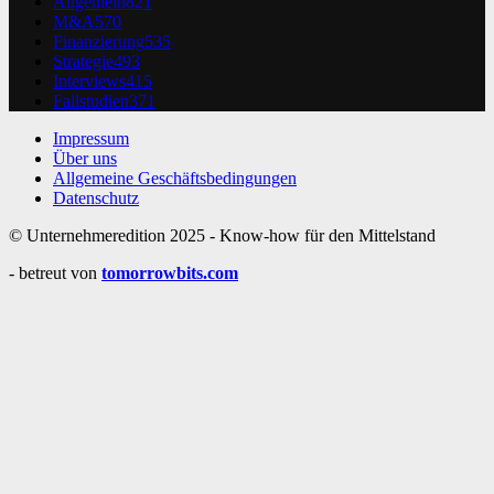
Allgemein
821
M&A
570
Finanzierung
535
Strategie
493
Interviews
415
Fallstudien
371
Impressum
Über uns
Allgemeine Geschäftsbedingungen
Datenschutz
© Unternehmeredition 2025 - Know-how für den Mittelstand
- betreut von
tomorrowbits.com