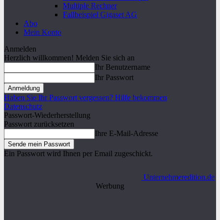
Multiple Rechner
Fallbeispiel Gigaset AG
Abo
Mein Konto
Anmelden
Herzlich willkommen! Melden Sie sich an
Ihr Benutzername
Ihr Passwort
Haben Sie Ihr Passwort vergessen? Hilfe bekommen
Datenschutz
Passwort-Wiederherstellung
Passwort zurücksetzen
Ihre E-Mail-Adresse
Ein Passwort wird Ihnen per Email zugeschickt.
Unternehmeredition.de
Werbung