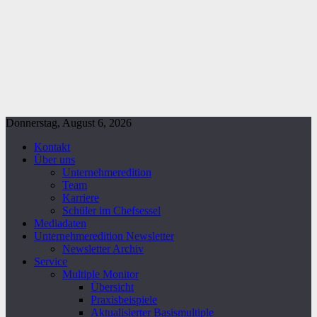
Donnerstag, August 6, 2026
Kontakt
Über uns
Unternehmeredition
Team
Karriere
Schüler im Chefsessel
Mediadaten
Unternehmeredition Newsletter
Newsletter Archiv
Service
Multiple Monitor
Übersicht
Praxisbeispiele
Aktualisierter Basismultiple