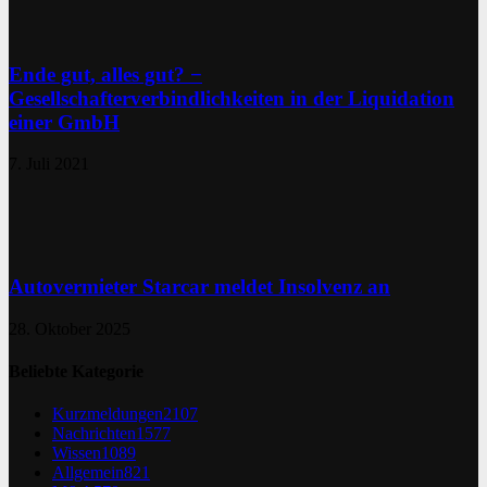
Ende gut, alles gut? −
Gesellschafterverbindlichkeiten in der Liquidation
einer GmbH
7. Juli 2021
Autovermieter Starcar meldet Insolvenz an
28. Oktober 2025
Beliebte Kategorie
Kurzmeldungen
2107
Nachrichten
1577
Wissen
1089
Allgemein
821