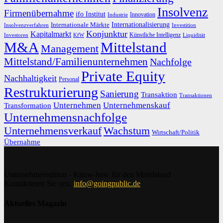
Insolvenz
Firmenübernahme
ifo Institut
Innovation
Industrie
Internationalisierung
Internationale Märkte
Insolvenzverfahren
Investition
Konjunktur
Kapitalmarkt
Künstliche Intelligenz
Investoren
KfW
Liquidität
M&A
Mittelstand
Management
Mittelstand/Familienunternehmen
Nachfolge
Private Equity
Nachhaltigkeit
Personal
Restrukturierung
Sanierung
Transaktion
Transaktionen
Unternehmen
Unternehmenskauf
Transformation
Unternehmensnachfolge
Unternehmensverkauf
Wachstum
Wirtschaft/Politik
Übernahme
Unternehmeredition - Know-how für den Mittelstand
Kontaktieren Sie uns:
info@goingpublic.de
Aktuelles Magazin