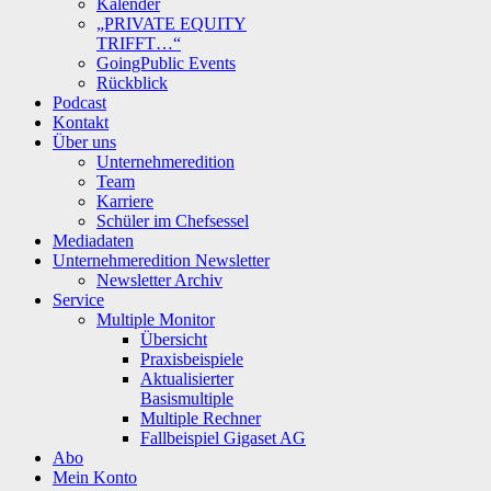
Kalender
„PRIVATE EQUITY
TRIFFT…“
GoingPublic Events
Rückblick
Podcast
Kontakt
Über uns
Unternehmeredition
Team
Karriere
Schüler im Chefsessel
Mediadaten
Unternehmeredition Newsletter
Newsletter Archiv
Service
Multiple Monitor
Übersicht
Praxisbeispiele
Aktualisierter
Basismultiple
Multiple Rechner
Fallbeispiel Gigaset AG
Abo
Mein Konto