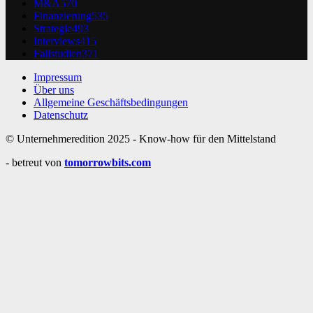
M&A
570
Finanzierung
535
Strategie
493
Interviews
415
Fallstudien
371
Impressum
Über uns
Allgemeine Geschäftsbedingungen
Datenschutz
© Unternehmeredition 2025 - Know-how für den Mittelstand
- betreut von
tomorrowbits.com