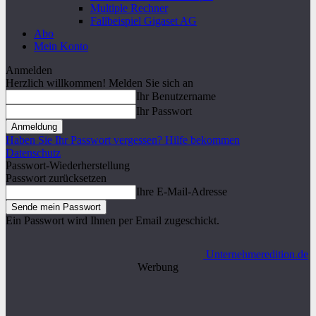
Multiple Rechner
Fallbeispiel Gigaset AG
Abo
Mein Konto
Anmelden
Herzlich willkommen! Melden Sie sich an
Ihr Benutzername
Ihr Passwort
Haben Sie Ihr Passwort vergessen? Hilfe bekommen
Datenschutz
Passwort-Wiederherstellung
Passwort zurücksetzen
Ihre E-Mail-Adresse
Ein Passwort wird Ihnen per Email zugeschickt.
Unternehmeredition.de
Werbung