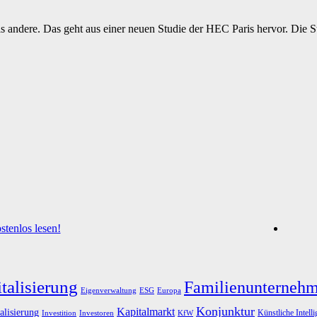
s andere. Das geht aus einer neuen Studie der HEC Paris hervor. Die S
tenlos lesen!
talisierung
Familienunterneh
Eigenverwaltung
ESG
Europa
Konjunktur
Kapitalmarkt
alisierung
Künstliche Intell
Investoren
KfW
Investition