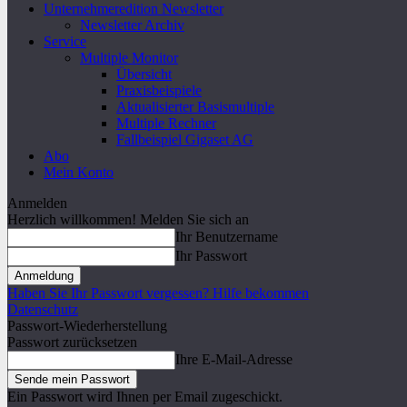
Unternehmeredition Newsletter
Newsletter Archiv
Service
Multiple Monitor
Übersicht
Praxisbeispiele
Aktualisierter Basismultiple
Multiple Rechner
Fallbeispiel Gigaset AG
Abo
Mein Konto
Anmelden
Herzlich willkommen! Melden Sie sich an
Ihr Benutzername
Ihr Passwort
Haben Sie Ihr Passwort vergessen? Hilfe bekommen
Datenschutz
Passwort-Wiederherstellung
Passwort zurücksetzen
Ihre E-Mail-Adresse
Ein Passwort wird Ihnen per Email zugeschickt.