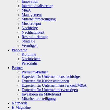
Innovation
Internationalisierung
M&A
Management
Mitarbeiterbeteiligung
Musterdepot
Nachfolge
Nachhaltigkeit
Restrukturierung
Strategie
Vermögen
Panorama
Kolumne
Nachrichten
Personalia
Partner
Premium-Partner
Experten für Unternehmensnachfolge
Experten für Krisensituationen
Experten für Unternehmensverkauf/M&A
Experten für Unternehmervermögen
Investoren im Mittelstand
Mitarbeiterbeteiligung
Netzwerk
E-Magazine