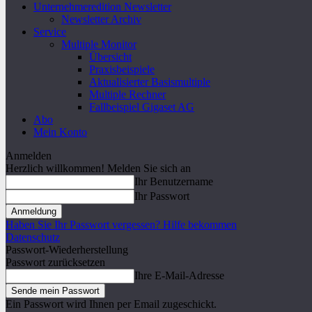
Unternehmeredition Newsletter
Newsletter Archiv
Service
Multiple Monitor
Übersicht
Praxisbeispiele
Aktualisierter Basismultiple
Multiple Rechner
Fallbeispiel Gigaset AG
Abo
Mein Konto
Anmelden
Herzlich willkommen! Melden Sie sich an
Ihr Benutzername
Ihr Passwort
Haben Sie Ihr Passwort vergessen? Hilfe bekommen
Datenschutz
Passwort-Wiederherstellung
Passwort zurücksetzen
Ihre E-Mail-Adresse
Ein Passwort wird Ihnen per Email zugeschickt.