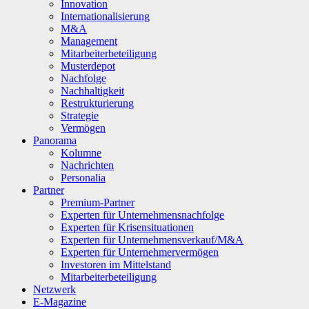
Innovation
Internationalisierung
M&A
Management
Mitarbeiterbeteiligung
Musterdepot
Nachfolge
Nachhaltigkeit
Restrukturierung
Strategie
Vermögen
Panorama
Kolumne
Nachrichten
Personalia
Partner
Premium-Partner
Experten für Unternehmensnachfolge
Experten für Krisensituationen
Experten für Unternehmensverkauf/M&A
Experten für Unternehmervermögen
Investoren im Mittelstand
Mitarbeiterbeteiligung
Netzwerk
E-Magazine