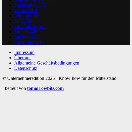
Nachrichten
1575
Wissen
1089
Allgemein
820
M&A
569
Finanzierung
534
Strategie
493
Interviews
415
Fallstudien
371
Impressum
Über uns
Allgemeine Geschäftsbedingungen
Datenschutz
© Unternehmeredition 2025 - Know-how für den Mittelstand
- betreut von
tomorrowbits.com