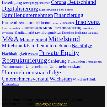
Deutschland
Corona
Beteiligung
Beteiligungsgesellschaft
Digitalisierung
Eigenverwaltung
ESG
Europa
Familienunternehmen
Finanzierung
Insolvenz
Firmenübernahme
ifo Institut
Innovation
Industrie
Internationalisierung
Internationale Märkte
Insolvenzverfahren
Investition
Konjunktur
Kapitalmarkt
Künstliche Intelligenz
Investoren
KfW
Liquidität
M&A
Mittelstand
Management
Mittelstand/Familienunternehmen
Nachfolge
Private Equity
Nachhaltigkeit
Personal
Restrukturierung
Sanierung
Transaktion
Transaktionen
Unternehmen
Unternehmenskauf
Transformation
Unternehmensnachfolge
Unternehmensverkauf
Wachstum
Wirtschaft/Politik
Übernahme
Unternehmeredition - Know-how für den Mittelstand
Kontaktieren Sie uns:
info@goingpublic.de