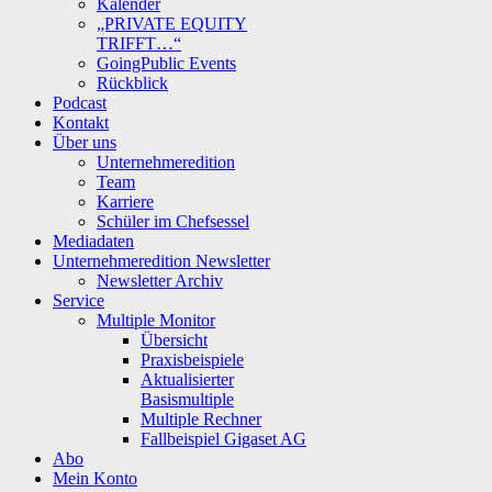
Kalender
„PRIVATE EQUITY
TRIFFT…“
GoingPublic Events
Rückblick
Podcast
Kontakt
Über uns
Unternehmeredition
Team
Karriere
Schüler im Chefsessel
Mediadaten
Unternehmeredition Newsletter
Newsletter Archiv
Service
Multiple Monitor
Übersicht
Praxisbeispiele
Aktualisierter
Basismultiple
Multiple Rechner
Fallbeispiel Gigaset AG
Abo
Mein Konto