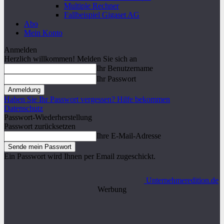
Multiple Rechner
Fallbeispiel Gigaset AG
Abo
Mein Konto
Anmelden
Herzlich willkommen! Melden Sie sich an
Ihr Benutzername
Ihr Passwort
Haben Sie Ihr Passwort vergessen? Hilfe bekommen
Datenschutz
Passwort-Wiederherstellung
Passwort zurücksetzen
Ihre E-Mail-Adresse
Ein Passwort wird Ihnen per Email zugeschickt.
Unternehmeredition.de
Werbung