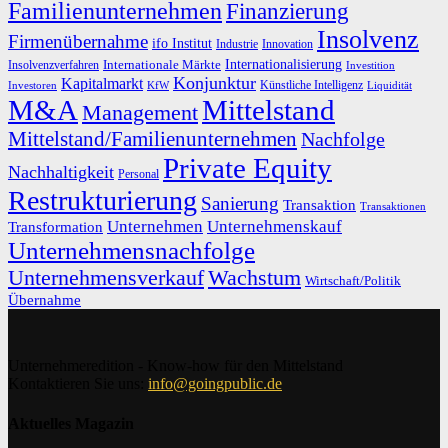
Familienunternehmen
Finanzierung
Insolvenz
Firmenübernahme
ifo Institut
Innovation
Industrie
Internationalisierung
Internationale Märkte
Insolvenzverfahren
Investition
Konjunktur
Kapitalmarkt
Künstliche Intelligenz
Investoren
KfW
Liquidität
M&A
Mittelstand
Management
Mittelstand/Familienunternehmen
Nachfolge
Private Equity
Nachhaltigkeit
Personal
Restrukturierung
Sanierung
Transaktion
Transaktionen
Unternehmen
Unternehmenskauf
Transformation
Unternehmensnachfolge
Unternehmensverkauf
Wachstum
Wirtschaft/Politik
Übernahme
Unternehmeredition - Know-how für den Mittelstand
Kontaktieren Sie uns:
info@goingpublic.de
Aktuelles Magazin