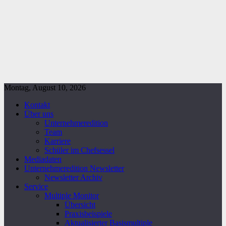
Montag, August 10, 2026
Kontakt
Über uns
Unternehmeredition
Team
Karriere
Schüler im Chefsessel
Mediadaten
Unternehmeredition Newsletter
Newsletter Archiv
Service
Multiple Monitor
Übersicht
Praxisbeispiele
Aktualisierter Basismultiple