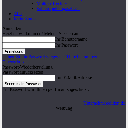
Multiple Rechner
Fallbeispiel Gigaset AG
Abo
Mein Konto
Anmelden
Herzlich willkommen! Melden Sie sich an
Ihr Benutzername
Ihr Passwort
Haben Sie Ihr Passwort vergessen? Hilfe bekommen
Datenschutz
Passwort-Wiederherstellung
Passwort zurücksetzen
Ihre E-Mail-Adresse
Ein Passwort wird Ihnen per Email zugeschickt.
Unternehmeredition.de
Werbung