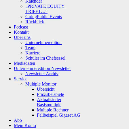
Kalender
„PRIVATE EQUITY
TRIFFT…“
GoingPublic Events
Rückblick
Podcast
Kontakt
Über uns
Unternehmeredition
Team
Karriere
Schüler im Chefsessel
Mediadaten
Unternehmeredition Newsletter
Newsletter Archiv
Service
Multiple Monitor
Übersicht
Praxisbeispiele
Aktualisierter
Basismultiple
Multiple Rechner
Fallbeispiel Gigaset AG
Abo
Mein Konto