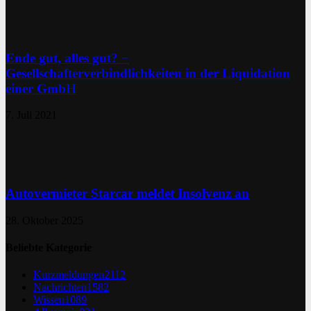
Ende gut, alles gut? −
Gesellschafterverbindlichkeiten in der Liquidation
einer GmbH
7. Juli 2021
Autovermieter Starcar meldet Insolvenz an
28. Oktober 2025
Beliebte Kategorie
Kurzmeldungen
2112
Nachrichten
1582
Wissen
1089