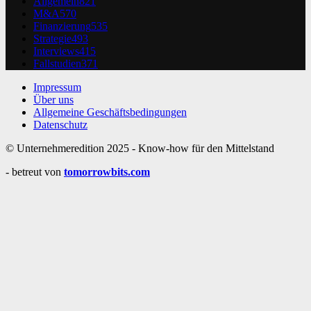
Allgemein
821
M&A
570
Finanzierung
535
Strategie
493
Interviews
415
Fallstudien
371
Impressum
Über uns
Allgemeine Geschäftsbedingungen
Datenschutz
© Unternehmeredition 2025 - Know-how für den Mittelstand
- betreut von
tomorrowbits.com