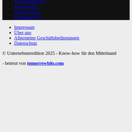
Finanzierung
535
Strategie
493
Interviews
415
Fallstudien
371
Impressum
Über uns
Allgemeine Geschäftsbedingungen
Datenschutz
© Unternehmeredition 2025 - Know-how für den Mittelstand
- betreut von
tomorrowbits.com