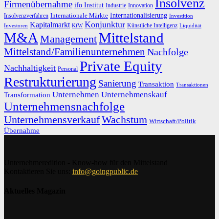
Insolvenz
Firmenübernahme
ifo Institut
Innovation
Industrie
Internationalisierung
Internationale Märkte
Insolvenzverfahren
Investition
Konjunktur
Kapitalmarkt
Künstliche Intelligenz
Investoren
KfW
Liquidität
M&A
Mittelstand
Management
Mittelstand/Familienunternehmen
Nachfolge
Private Equity
Nachhaltigkeit
Personal
Restrukturierung
Sanierung
Transaktion
Transaktionen
Unternehmen
Unternehmenskauf
Transformation
Unternehmensnachfolge
Unternehmensverkauf
Wachstum
Wirtschaft/Politik
Übernahme
Unternehmeredition - Know-how für den Mittelstand
Kontaktieren Sie uns:
info@goingpublic.de
Aktuelles Magazin