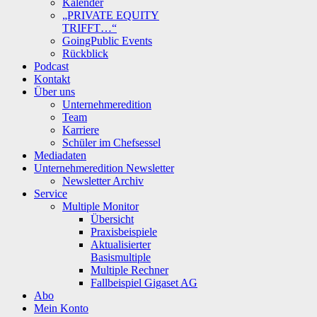
Kalender
„PRIVATE EQUITY
TRIFFT…“
GoingPublic Events
Rückblick
Podcast
Kontakt
Über uns
Unternehmeredition
Team
Karriere
Schüler im Chefsessel
Mediadaten
Unternehmeredition Newsletter
Newsletter Archiv
Service
Multiple Monitor
Übersicht
Praxisbeispiele
Aktualisierter
Basismultiple
Multiple Rechner
Fallbeispiel Gigaset AG
Abo
Mein Konto