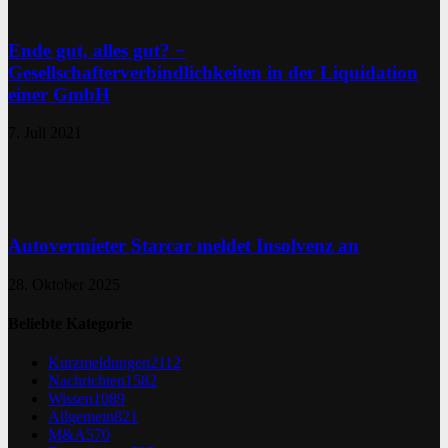
Ende gut, alles gut? −
Gesellschafterverbindlichkeiten in der Liquidation
einer GmbH
7. Juli 2021
Autovermieter Starcar meldet Insolvenz an
28. Oktober 2025
Beliebte Kategorie
Kurzmeldungen
2112
Nachrichten
1582
Wissen
1089
Allgemein
821
M&A
570