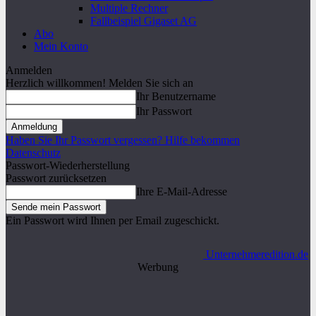
Multiple Rechner
Fallbeispiel Gigaset AG
Abo
Mein Konto
Anmelden
Herzlich willkommen! Melden Sie sich an
Ihr Benutzername
Ihr Passwort
Haben Sie Ihr Passwort vergessen? Hilfe bekommen
Datenschutz
Passwort-Wiederherstellung
Passwort zurücksetzen
Ihre E-Mail-Adresse
Ein Passwort wird Ihnen per Email zugeschickt.
Unternehmeredition.de
Werbung