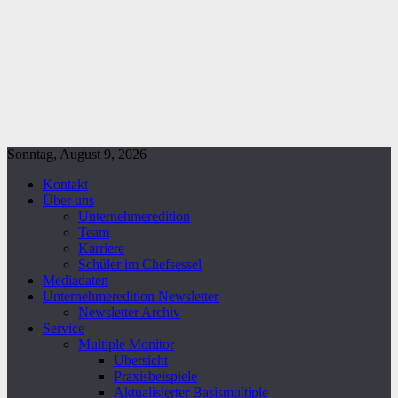
Sonntag, August 9, 2026
Kontakt
Über uns
Unternehmeredition
Team
Karriere
Schüler im Chefsessel
Mediadaten
Unternehmeredition Newsletter
Newsletter Archiv
Service
Multiple Monitor
Übersicht
Praxisbeispiele
Aktualisierter Basismultiple