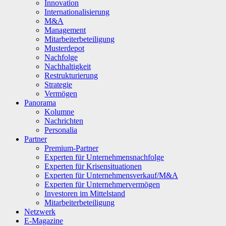
Innovation
Internationalisierung
M&A
Management
Mitarbeiterbeteiligung
Musterdepot
Nachfolge
Nachhaltigkeit
Restrukturierung
Strategie
Vermögen
Panorama
Kolumne
Nachrichten
Personalia
Partner
Premium-Partner
Experten für Unternehmensnachfolge
Experten für Krisensituationen
Experten für Unternehmensverkauf/M&A
Experten für Unternehmervermögen
Investoren im Mittelstand
Mitarbeiterbeteiligung
Netzwerk
E-Magazine