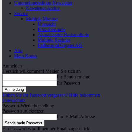
Unternehmeredition Newsletter
Newsletter Archiv
Service
Multiple Monitor
Übersicht
Praxisbeispiele
Aktualisierter Basismultiple
Multiple Rechner
Fallbeispiel Gigaset AG
Abo
Mein Konto
Anmelden
Herzlich willkommen! Melden Sie sich an
Ihr Benutzername
Ihr Passwort
Haben Sie Ihr Passwort vergessen? Hilfe bekommen
Datenschutz
Passwort-Wiederherstellung
Passwort zurücksetzen
Ihre E-Mail-Adresse
Ein Passwort wird Ihnen per Email zugeschickt.