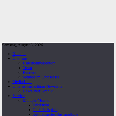
Samstag, August 8, 2026
Kontakt
Über uns
Unternehmeredition
Team
Karriere
Schüler im Chefsessel
Mediadaten
Unternehmeredition Newsletter
Newsletter Archiv
Service
Multiple Monitor
Übersicht
Praxisbeispiele
Aktualisierter Basismultiple