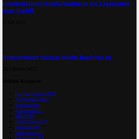
Gesellschafterverbindlichkeiten in der Liquidation
einer GmbH
7. Juli 2021
Autovermieter Starcar meldet Insolvenz an
28. Oktober 2025
Beliebte Kategorie
Kurzmeldungen
2112
Nachrichten
1582
Wissen
1089
Allgemein
821
M&A
570
Finanzierung
535
Strategie
493
Interviews
415
Fallstudien
371