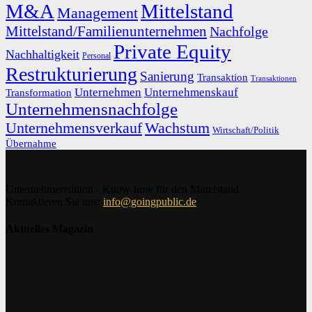
M&A
Mittelstand
Management
Mittelstand/Familienunternehmen
Nachfolge
Private Equity
Nachhaltigkeit
Personal
Restrukturierung
Sanierung
Transaktion
Transaktionen
Unternehmen
Unternehmenskauf
Transformation
Unternehmensnachfolge
Unternehmensverkauf
Wachstum
Wirtschaft/Politik
Übernahme
Unternehmeredition - Know-how für den Mittelstand
Kontaktieren Sie uns:
info@goingpublic.de
Aktuelles Magazin