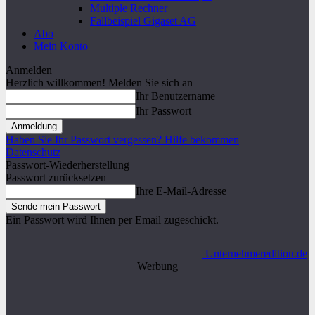
Multiple Rechner
Fallbeispiel Gigaset AG
Abo
Mein Konto
Anmelden
Herzlich willkommen! Melden Sie sich an
Ihr Benutzername
Ihr Passwort
Haben Sie Ihr Passwort vergessen? Hilfe bekommen
Datenschutz
Passwort-Wiederherstellung
Passwort zurücksetzen
Ihre E-Mail-Adresse
Ein Passwort wird Ihnen per Email zugeschickt.
Unternehmeredition.de
Werbung