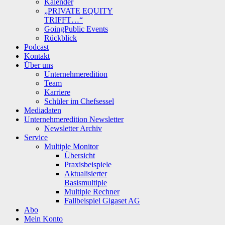
Kalender
„PRIVATE EQUITY
TRIFFT…“
GoingPublic Events
Rückblick
Podcast
Kontakt
Über uns
Unternehmeredition
Team
Karriere
Schüler im Chefsessel
Mediadaten
Unternehmeredition Newsletter
Newsletter Archiv
Service
Multiple Monitor
Übersicht
Praxisbeispiele
Aktualisierter
Basismultiple
Multiple Rechner
Fallbeispiel Gigaset AG
Abo
Mein Konto