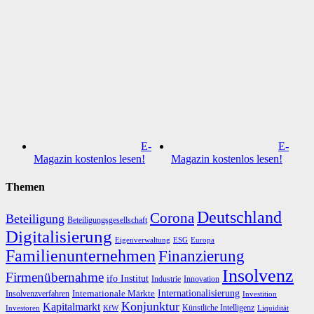
E-
E-
Magazin kostenlos lesen!
Magazin kostenlos lesen!
Themen
Deutschland
Corona
Beteiligung
Beteiligungsgesellschaft
Digitalisierung
Eigenverwaltung
ESG
Europa
Familienunternehmen
Finanzierung
Insolvenz
Firmenübernahme
ifo Institut
Innovation
Industrie
Internationalisierung
Internationale Märkte
Insolvenzverfahren
Investition
Konjunktur
Kapitalmarkt
Künstliche Intelligenz
Investoren
KfW
Liquidität