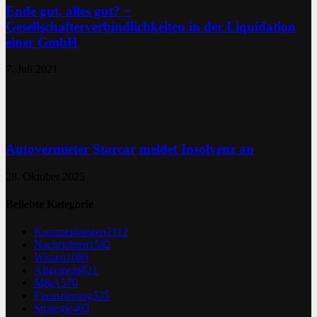
Ende gut, alles gut? −
Gesellschafterverbindlichkeiten in der Liquidation
einer GmbH
7. Juli 2021
Autovermieter Starcar meldet Insolvenz an
28. Oktober 2025
Beliebte Kategorie
Kurzmeldungen
2112
Nachrichten
1582
Wissen
1089
Allgemein
821
M&A
570
Finanzierung
535
Strategie
493