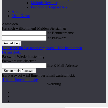
Multiple Rechner
Fallbeispiel Gigaset AG
Abo
Mein Konto
Anmelden
Herzlich willkommen! Melden Sie sich an
Ihr Benutzername
Ihr Passwort
Haben Sie Ihr Passwort vergessen? Hilfe bekommen
Datenschutz
Passwort-Wiederherstellung
Passwort zurücksetzen
Ihre E-Mail-Adresse
Ein Passwort wird Ihnen per Email zugeschickt.
Unternehmeredition.de
Werbung