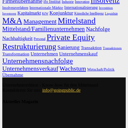
Insolvenz
Firmenübernahme
ifo Institut
Innovation
Industrie
Internationalisierung
Internationale Märkte
Insolvenzverfahren
Investition
Konjunktur
Kapitalmarkt
Künstliche Intelligenz
Investoren
KfW
Liquidität
M&A
Mittelstand
Management
Mittelstand/Familienunternehmen
Nachfolge
Private Equity
Nachhaltigkeit
Personal
Restrukturierung
Sanierung
Transaktion
Transaktionen
Unternehmen
Unternehmenskauf
Transformation
Unternehmensnachfolge
Unternehmensverkauf
Wachstum
Wirtschaft/Politik
Übernahme
Unternehmeredition - Know-how für den Mittelstand
Kontaktieren Sie uns:
info@goingpublic.de
Aktuelles Magazin