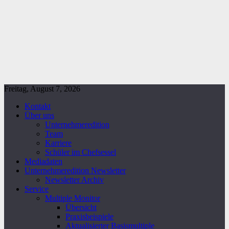
Freitag, August 7, 2026
Kontakt
Über uns
Unternehmeredition
Team
Karriere
Schüler im Chefsessel
Mediadaten
Unternehmeredition Newsletter
Newsletter Archiv
Service
Multiple Monitor
Übersicht
Praxisbeispiele
Aktualisierter Basismultiple