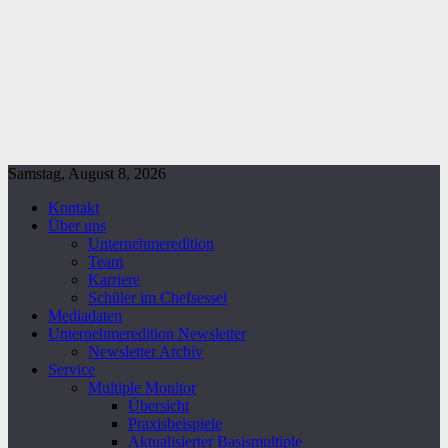
Samstag, August 8, 2026
Kontakt
Über uns
Unternehmeredition
Team
Karriere
Schüler im Chefsessel
Mediadaten
Unternehmeredition Newsletter
Newsletter Archiv
Service
Multiple Monitor
Übersicht
Praxisbeispiele
Aktualisierter Basismultiple