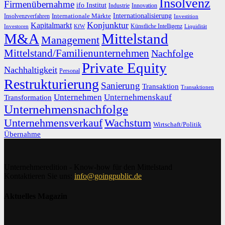
Insolvenz
Firmenübernahme
ifo Institut
Innovation
Industrie
Internationalisierung
Internationale Märkte
Insolvenzverfahren
Investition
Konjunktur
Kapitalmarkt
Künstliche Intelligenz
Investoren
KfW
Liquidität
M&A
Mittelstand
Management
Mittelstand/Familienunternehmen
Nachfolge
Private Equity
Nachhaltigkeit
Personal
Restrukturierung
Sanierung
Transaktion
Transaktionen
Unternehmen
Unternehmenskauf
Transformation
Unternehmensnachfolge
Unternehmensverkauf
Wachstum
Wirtschaft/Politik
Übernahme
Unternehmeredition - Know-how für den Mittelstand
Kontaktieren Sie uns:
info@goingpublic.de
Aktuelles Magazin