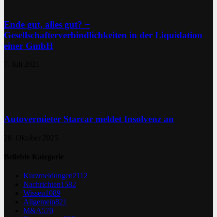
Ende gut, alles gut? −
Gesellschafterverbindlichkeiten in der Liquidation
einer GmbH
7. Juli 2021
Autovermieter Starcar meldet Insolvenz an
28. Oktober 2025
Beliebte Kategorie
Kurzmeldungen
2112
Nachrichten
1582
Wissen
1089
Allgemein
821
M&A
570