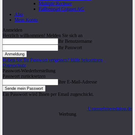
Multiple Rechner
Fallbeispiel Gigaset AG
Abo
Mein Konto
Anmelden
Herzlich willkommen! Melden Sie sich an
Ihr Benutzername
Ihr Passwort
Haben Sie Ihr Passwort vergessen? Hilfe bekommen
Datenschutz
Passwort-Wiederherstellung
Passwort zurücksetzen
Ihre E-Mail-Adresse
Ein Passwort wird Ihnen per Email zugeschickt.
Unternehmeredition.de
Werbung