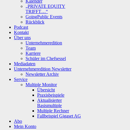
Kalender
„PRIVATE EQUITY
TRIFFT…“
GoingPublic Events
Rückblick
Podcast
Kontakt
Über uns
Unternehmeredition
Team
Karriere
Schüler im Chefsessel
Mediadaten
Unternehmeredition Newsletter
Newsletter Archiv
Service
Multiple Monitor
Übersicht
Praxisbeispiele
Aktualisierter
Basismultiple
Multiple Rechner
Fallbeispiel Gigaset AG
Abo
Mein Konto