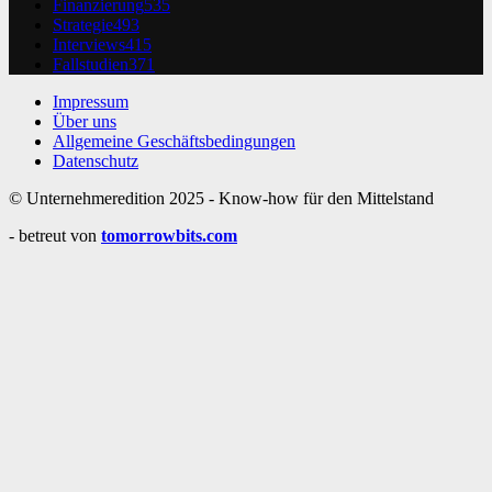
Finanzierung
535
Strategie
493
Interviews
415
Fallstudien
371
Impressum
Über uns
Allgemeine Geschäftsbedingungen
Datenschutz
© Unternehmeredition 2025 - Know-how für den Mittelstand
- betreut von
tomorrowbits.com